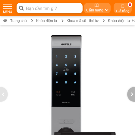
0
Cẩm nang
Giỏ hàng
Khóa điện tử H
Trang chủ
Khóa điện tử
Khóa mã số - thẻ từ