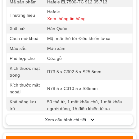
Mã sản phẩm
Hafele EL7500-TC 912.05.713
Hafele
Thương hiệu
Xem thông tin hãng
Xuất xứ
Hàn Quốc
Cách mở khoá
Mật mã/ thẻ từ/ Điều khiển từ xa
Màu sắc
Màu xám
Phù hợp cho
Cửa gỗ
Kích thước mặt
R73.5 x C302.5 x S25.5mm
trong
Kích thước mặt
R78.5 x C310.5 x S35mm
ngoài
Khả năng lưu
50 thẻ từ, 1 mật khẩu chủ, 1 mật khẩu
trữ
người dùng, 15 điều khiển từ xa
- Quản lý mật khẩu chủ và mật khẩu
Xem cấu hình chi tiết
người dùng
- Chức năng xáo trộn mật mã nhằm