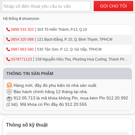
GỌI CHO TÔI
Hệ thống
4
showroom
0888 533 303
303 Tô Hiến Thành, P.13, Q.10
0854 320 088
121 Bạch Đằng, P. 15, Q. Bình Thạnh, TPHCM
0987 863 580
535 Tân Sơn, P. 12, Q. Gò Vấp, TPHCM
0378771123
159 Nguyễn Hữu Thọ, Phường Hoà Cường, Thành Phố
Đà Nẵng
THÔNG TIN SẢN PHẨM
Hàng mới, đầy đủ phụ kiện từ nhà sản xuất.
Bảo hành chính hãng 12 tháng tại nhà.
912.05.713 là mã khóa không Pin, mua kèm Pin 912.20.992
(2 bộ). Mã khóa có Pin đầy đủ 912.20.555
Thông số kỹ thuật