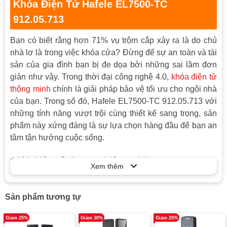
chống sao chép
Khóa Điện Tử Hafele EL7500-TC
- Chức năng khóa kép an toàn từ phía
912.05.713
ngoài, hoặc phía trong nhà
- Âm thanh cảnh báo Pin yếu
Bạn có biết rằng hơn 71% vụ trộm cắp xảy ra là do chủ
- Có thể điều chỉnh âm lượng khóa
nhà lơ là trong việc khóa cửa? Đừng để sự an toàn và tài
- Tích hợp cảm biến báo cháy : khi phát
sản của gia đình bạn bị đe dọa bởi những sai lầm đơn
hiện nhiệt độ bên trong nha cao hơn
giản như vậy. Trong thời đại công nghệ 4.0,
khóa điện tử
60°C, khóa sẽ tự động mở
thông minh
chính là giải pháp bảo vệ tối ưu cho ngôi nhà
Tính năng
- Chức năng chống sốc điện
- Chức năng tự động khóa sau khi khóa
của bạn. Trong số đó, Hafele EL7500-TC 912.05.713 với
được mở nhưng cửa vẫn ở vị trí đóng
những tính năng vượt trội cùng thiết kế sang trọng, sản
- Âm thanh cảnh báo phá khóa khi có lực
phẩm này xứng đáng là sự lựa chọn hàng đầu để bạn an
mạnh tác động mạnh lên mặt ngoài của
tâm tận hưởng cuộc sống.
khóa
- Khóa sẽ tự động vô hiệu hóa 1 phút khi
Giới thiệu về thương hiệu Hafele
Xem thêm
nhập sai 5 lần liên tiếp mật mã/thẻ
Hafele là một tập đoàn quốc tế danh tiếng có nguồn gốc
- Chức năng cảnh báo khi cửa chưa được
đóng hoàn toàn
từ Đức, với bề dày lịch sử gần 100 năm. Được thành lập
Sản phẩm tương tự
- Có thể thay đổi linh hoạt giữa 2 chế độ
vào năm 1923, Hafele đã không ngừng nỗ lực để trở
khóa thủ công và tự động
thành nhà cung cấp hàng đầu thế giới về giải pháp phụ
Giảm 25%
Giảm 30%
Giảm 25%