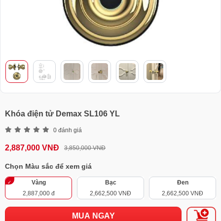
Khóa điện tử Demax SL106 YL
0 đánh giá
2,887,000 VNĐ
3,850,000 VNĐ
Chọn Màu sắc để xem giá
Vàng
Bạc
Đen
2,887,000 đ
2,662,500 VNĐ
2,662,500 VNĐ
MUA NGAY