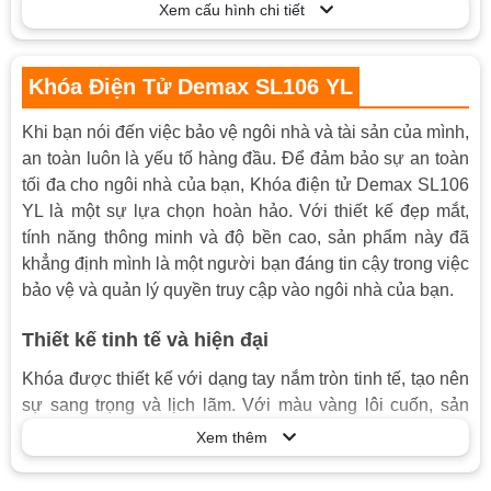
Số vân tay: 30
Xem cấu hình chi tiết
trữ
– Tay nắm có thể đổi chiều trái phải
Tính năng
– Nhắc nhở pin yếu
Khóa Điện Tử Demax SL106 YL
– Chức năng riêng tư và thông phòng
Khi bạn nói đến việc bảo vệ ngôi nhà và tài sản của mình,
Hợp kim nhôm, hợp kim kẽm cao cấp,
Vật liệu
an toàn luôn là yếu tố hàng đầu. Để đảm bảo sự an toàn
nhựa ABS chống cháy
tối đa cho ngôi nhà của bạn, Khóa điện tử Demax SL106
Nguồn điện
Pin sạc Lithium 3,7V – 800mah
YL là một sự lựa chọn hoàn hảo. Với thiết kế đẹp mắt,
Nguồn khẩn
tính năng thông minh và độ bền cao, sản phẩm này đã
5V-1A, Micro USB
cấp
khẳng định mình là một người bạn đáng tin cậy trong việc
bảo vệ và quản lý quyền truy cập vào ngôi nhà của bạn.
Độ dày cửa
30-55 mm
Đố cửa
> 1OO mm
Thiết kế tinh tế và hiện đại
Loại cửa
Cửa phòng
Khóa được thiết kế với dạng tay nắm tròn tinh tế, tạo nên
Kết nối điện
sự sang trọng và lịch lãm. Với màu vàng lôi cuốn, sản
Không
thoại
phẩm này dễ dàng phối hợp với nhiều loại cửa và phong
Xem thêm
Phụ kiện kèm
cách trang trí. Nó không chỉ đơn thuần là một khóa cửa
Chìa khóa chống sao chép: 2
theo
thông thường, mà còn là một tác phẩm nghệ thuật mang