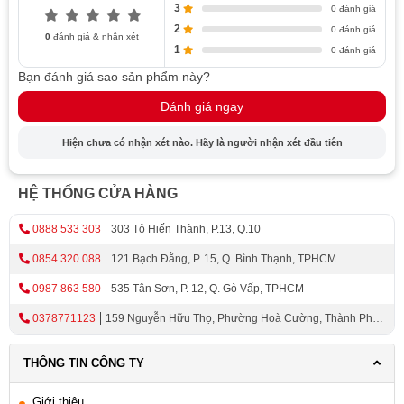
Đa Dạng Tính Năng Hấp Dẫn
3
0 đánh giá
2
0 đánh giá
0
đánh giá & nhận xét
Khóa không chỉ đơn giản là một khóa vân tay thông
1
0 đánh giá
thường, mà nó còn được trang bị một loạt tính năng
Bạn đánh giá sao sản phẩm này?
thông minh giúp bạn trải nghiệm sự tiện lợi và an toàn tối
Đánh giá ngay
đa:
Mở khóa đa dạng: Không chỉ bằng vân tay, khóa này còn
Hiện chưa có nhận xét nào. Hãy là người nhận xét đầu tiên
cho phép bạn mở khóa bằng cách đổi chiều tay nắm.
Điều này rất thuận tiện khi bạn muốn mở cửa theo cách
HỆ THỐNG CỬA HÀNG
riêng của mình.
0888 533 303
303 Tô Hiến Thành, P.13, Q.10
Nhắc nhở pin yếu: Khóa sẽ cảnh báo bạn khi pin đang
0854 320 088
121 Bạch Đằng, P. 15, Q. Bình Thạnh, TPHCM
yếu, giúp bạn thay pin kịp thời và đảm bảo rằng nguồn
điện luôn hoạt động ổn đị nh.
0987 863 580
535 Tân Sơn, P. 12, Q. Gò Vấp, TPHCM
Lưu trữ nhiều vân tay: Khóa có khả năng lưu trữ lên đến
0378771123
159 Nguyễn Hữu Thọ, Phường Hoà Cường, Thành Phố
20 vân tay của người dùng khác nhau, cùng với 2 vân tay
Đà Nẵng
chủ nhà. Điều này giúp bạn quản lý quyền truy cập một
THÔNG TIN CÔNG TY
cách linh hoạt và hiệu quả.
Giới thiệu