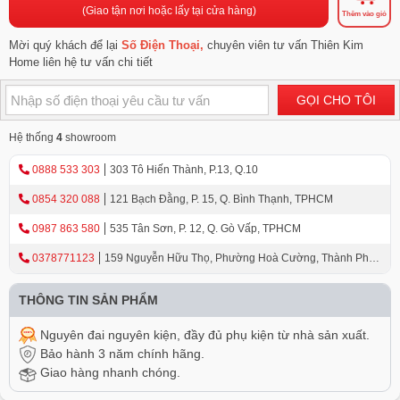
(Giao tận nơi hoặc lấy tại cửa hàng)
Thêm vào giỏ
Mời quý khách để lại
Số Điện Thoại,
chuyên viên tư vấn Thiên Kim
Home liên hệ tư vấn chi tiết
GỌI CHO TÔI
Hệ thống
4
showroom
0888 533 303
303 Tô Hiến Thành, P.13, Q.10
0854 320 088
121 Bạch Đằng, P. 15, Q. Bình Thạnh, TPHCM
0987 863 580
535 Tân Sơn, P. 12, Q. Gò Vấp, TPHCM
0378771123
159 Nguyễn Hữu Thọ, Phường Hoà Cường, Thành Phố
Đà Nẵng
THÔNG TIN SẢN PHẨM
Nguyên đai nguyên kiện, đầy đủ phụ kiện từ nhà sản xuất.
Bảo hành 3 năm chính hãng.
Giao hàng nhanh chóng.