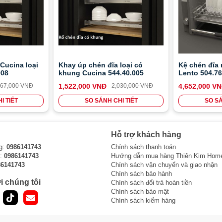
Cucina loại
Khay úp chén đĩa loại có
Kệ chén đĩa
008
khung Cucina 544.40.005
Lento 504.76
567,000 VNĐ
1,522,000 VNĐ
2,030,000 VNĐ
4,652,000 V
I TIẾT
SO SÁNH CHI TIẾT
SO SÁ
Hỗ trợ khách hàng
g:
0986141743
Chính sách thanh toán
i:
0986141743
Hướng dẫn mua hàng Thiên Kim Hom
86141743
Chính sách vận chuyển và giao nhận
Chính sách bảo hành
i chúng tôi
Chính sách đổi trả hoàn tiền
Chính sách bảo mật
Chính sách kiểm hàng