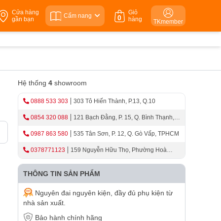
Cửa hàng
Giỏ
Cẩm nang
0
gần bạn
hàng
TKmember
Hệ thống
4
showroom
0888 533 303
303 Tô Hiến Thành, P.13, Q.10
0854 320 088
121 Bạch Đằng, P. 15, Q. Bình Thạnh,
TPHCM
0987 863 580
535 Tân Sơn, P. 12, Q. Gò Vấp, TPHCM
0378771123
159 Nguyễn Hữu Thọ, Phường Hoà
Cường, Thành Phố Đà Nẵng
THÔNG TIN SẢN PHẨM
Nguyên đai nguyên kiện, đầy đủ phụ kiện từ
nhà sản xuất.
Bảo hành chính hãng