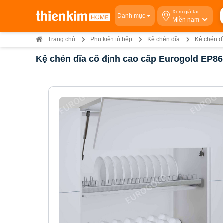
Xem giá tại
Danh mục
Miền nam
Trang chủ
Phụ kiện tủ bếp
Kệ chén dĩa
Kệ chén d
Kệ chén dĩa cố định cao cấp Eurogold EP8