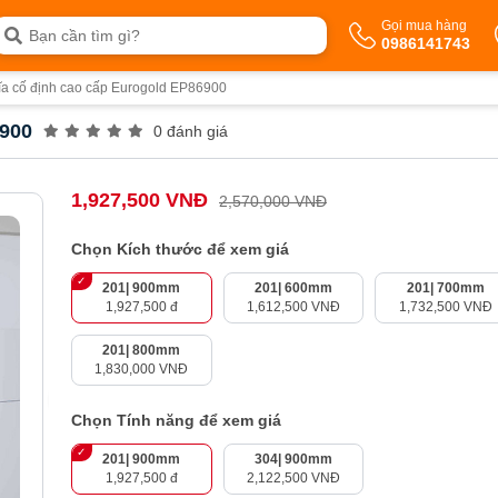
Gọi mua hàng
0986141743
ĩa cố định cao cấp Eurogold EP86900
6900
0 đánh giá
1,927,500 VNĐ
2,570,000 VNĐ
Chọn Kích thước để xem giá
201| 900mm
201| 600mm
201| 700mm
1,927,500 đ
1,612,500 VNĐ
1,732,500 VNĐ
201| 800mm
1,830,000 VNĐ
Chọn Tính năng để xem giá
201| 900mm
304| 900mm
1,927,500 đ
2,122,500 VNĐ