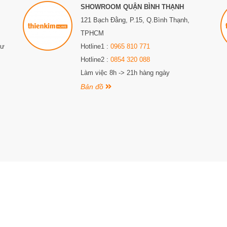
SHOWROOM QUẬN BÌNH THẠNH
121 Bạch Đằng, P.15, Q.Bình Thạnh,
TPHCM
Sư
Hotline1 :
0965 810 771
Hotline2 :
0854 320 088
Làm việc 8h -> 21h hàng ngày
Bản đồ
iấy CNĐKKD số 0315307556 do Sở Kế hoạch và đầu tư thành phố Hồ Chí Minh cấp lần đầu 
nh, Thành phố Hồ Chí Minh. Điện thoại: 0987 863 580. Email: thienkimhome@gmail.com