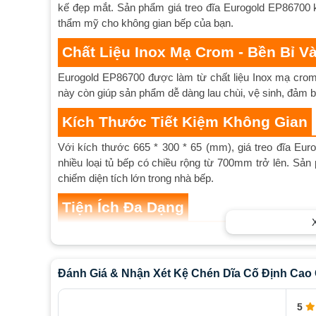
kế đẹp mắt. Sản phẩm giá treo đĩa Eurogold EP86700 k
thẩm mỹ cho không gian bếp của bạn.
Chất Liệu Inox Mạ Crom - Bền Bỉ V
Eurogold EP86700 được làm từ chất liệu Inox mạ crom
này còn giúp sản phẩm dễ dàng lau chùi, vệ sinh, đảm b
Kích Thước Tiết Kiệm Không Gian
Với kích thước 665 * 300 * 65 (mm), giá treo đĩa Eu
nhiều loại tủ bếp có chiều rộng từ 700mm trở lên. Sả
chiếm diện tích lớn trong nhà bếp.
Tiện Ích Đa Dạng
Giá treo đĩa Eurogold EP86700 được thiết kế với chức n
chén đĩa sau khi rửa. Ngoài ra, sản phẩm còn có giá để
nhà bếp.
Đánh Giá & Nhận Xét Kệ Chén Dĩa Cố Định Cao
Khay Hứng Nước Tiện Dụng
5