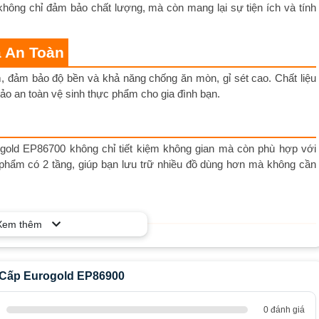
hông chỉ đảm bảo chất lượng, mà còn mang lại sự tiện ích và tính
à An Toàn
, đảm bảo độ bền và khả năng chống ăn mòn, gỉ sét cao. Chất liệu
ảo an toàn vệ sinh thực phẩm cho gia đình bạn.
rogold EP86700 không chỉ tiết kiệm không gian mà còn phù hợp với
n phẩm có 2 tầng, giúp bạn lưu trữ nhiều đồ dùng hơn mà không cần
Xem thêm
ăng chính là chén đĩa, giúp bạn dễ dàng sắp xếp, lau khô và lưu trữ
 úp thêm xoong, nồi, mang lại sự tiện lợi cho việc lưu trữ đồ dùng
 Cấp Eurogold EP86900
0 đánh giá