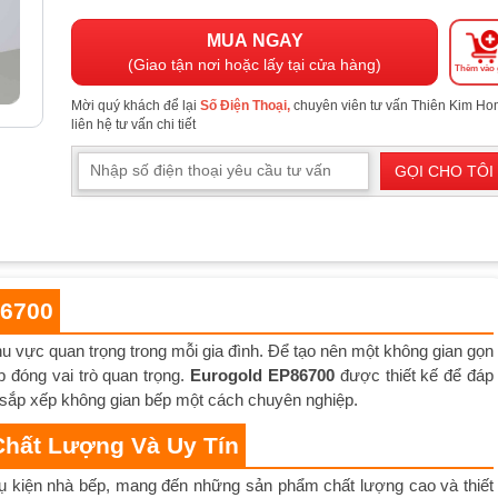
MUA NGAY
(Giao tận nơi hoặc lấy tại cửa hàng)
Thêm vào 
Mời quý khách để lại
Số Điện Thoại,
chuyên viên tư vấn Thiên Kim H
liên hệ tư vấn chi tiết
GỌI CHO TÔI
86700
u vực quan trọng trong mỗi gia đình. Để tạo nên một không gian gọn
p đóng vai trò quan trọng.
Eurogold EP86700
được thiết kế để đáp
 sắp xếp không gian bếp một cách chuyên nghiệp.
Chất Lượng Và Uy Tín
phụ kiện nhà bếp, mang đến những sản phẩm chất lượng cao và thiết