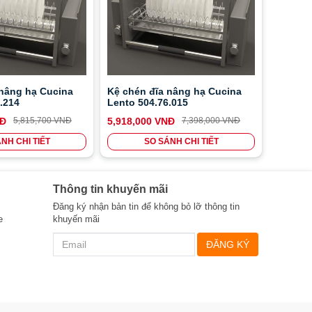
 nâng hạ Cucina
Kệ chén đĩa nâng hạ Cucina
.214
Lento 504.76.015
NĐ
5,815,700 VNĐ
5,918,000 VNĐ
7,398,000 VNĐ
NH CHI TIẾT
SO SÁNH CHI TIẾT
Thông tin khuyến mãi
Đăng ký nhận bản tin để không bỏ lỡ thông tin
e
khuyến mãi
ĐĂNG KÝ