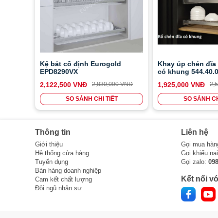
Kệ bát cố định Eurogold
Khay úp chén đĩa 
EPD8290VX
có khung 544.40.
2,122,500 VNĐ
2,830,000 VNĐ
1,925,000 VNĐ
2,
SO SÁNH CHI TIẾT
SO SÁNH CH
Thông tin
Liên hệ
Giới thiệu
Gọi mua hàn
Hệ thống cửa hàng
Gọi khiếu nạ
Tuyển dụng
Gọi zalo:
09
Bán hàng doanh nghiệp
Kết nối vớ
Cam kết chất lượng
Đội ngũ nhân sự