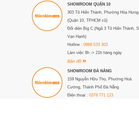
SHOWROOM QUẬN 10
303 Tô Hiến Thành,
Phường Hòa Hưng
(Quận 10, TPHCM cũ)
Đối diện Big C (Ngã 3 Tô Hiến Thành, 
Vạn Hạnh)
Hotline :
0888 533 303
Làm việc 8h -> 21h hàng ngày
Bản đồ
SHOWROOM ĐÀ NẴNG
159 Nguyễn Hữu Thọ, Phường Hoà
Cường, Thành Phố Đà Nẵng
Điện thoại :
0378 771 123
Làm việc 8h -> 21h hàng ngày
Bản đồ
© Bản quyền thuộc về Thiên Kim Home. CÔNG TY TNHH THIÊN KIM HOME. G
ngày 09 tháng 05 năm 2024. Địa chỉ: 450 Âu Cơ, Phường 10, Quận Tân Bì