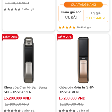
10,010,000 VNĐ
QUÀ TẶNG NÀNG
0 đánh giá
Giảm giá sốc
Trị giá
ƯU ĐÃI
2.662.440 đ
10 đánh giá
Giảm 20%
Giảm 20%
Khóa cửa điện tử SamSung
Khóa cửa điện tử SHP-
SHP-DP728AK/EN
DP728AG/EN
15,280,000 VNĐ
15,200,000 VNĐ
19,100,000 VNĐ
19,100,000 VNĐ
0 đánh giá
0 đánh giá