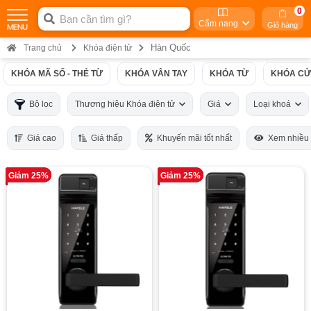
0
Cẩm nang
Giỏ hàng
Hàn Quốc
Trang chủ
Khóa điện tử
KHÓA MÃ SỐ - THẺ TỪ
KHÓA VÂN TAY
KHÓA TỪ
KHÓA CỬ
Bộ lọc
Thương hiệu Khóa điện tử
Giá
Loại khoá
Giá cao
Giá thấp
Khuyến mãi tốt nhất
Xem nhiều
Giảm 25%
Giảm 25%