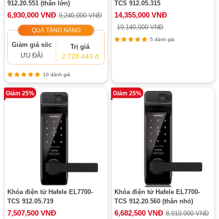
912.20.551 (thân lớn)
TCS 912.05.315
6,930,000 VNĐ
14,355,000 VNĐ
9,240,000 VNĐ
19,140,000 VNĐ
QUÀ TẶNG NÀNG
5 đánh giá
Giảm giá sốc
Trị giá
ƯU ĐÃI
2.728.440 đ
10 đánh giá
Giảm 25%
Giảm 25%
Khóa điện tử Hafele EL7700-
Khóa điện tử Hafele EL7700-
TCS 912.05.719
TCS 912.20.560 (thân nhỏ)
7,507,500 VNĐ
6,682,500 VNĐ
8,910,000 VNĐ