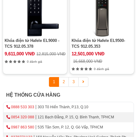
Khóa điện tử Hafele EL9000 -
Khóa điện tử Hafele EL9500-
TCS 912.05.378
TCS 912.05.353
9,611,000 VNĐ
12,501,000 VNĐ
12,815,000 VNĐ
16,668,000 VNĐ
0 đánh giá
0 đánh giá
1
2
3
HỆ THỐNG CỬA HÀNG
0888 533 303
303 Tô Hiến Thành, P.13, Q.10
0854 320 088
121 Bạch Đằng, P. 15, Q. Bình Thạnh, TPHCM
0987 863 580
535 Tân Sơn, P. 12, Q. Gò Vấp, TPHCM