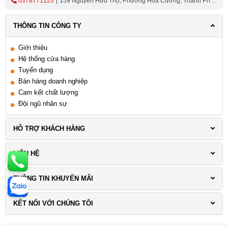
0378771123
159 Nguyễn Hữu Thọ, Phường Hoà Cường, Thành Phố
Đà Nẵng
THÔNG TIN CÔNG TY
Giới thiệu
Hệ thống cửa hàng
Tuyển dụng
Bán hàng doanh nghiệp
Cam kết chất lượng
Đội ngũ nhân sự
HỖ TRỢ KHÁCH HÀNG
LIÊN HỆ
THÔNG TIN KHUYẾN MÃI
KẾT NỐI VỚI CHÚNG TÔI