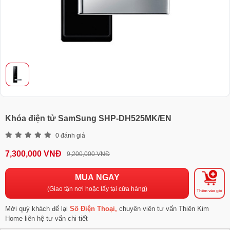
Khóa điện tử SamSung SHP-DH525MK/EN
0 đánh giá
7,300,000 VNĐ
9,200,000 VNĐ
MUA NGAY
(Giao tận nơi hoặc lấy tại cửa hàng)
Thêm vào giỏ
Mời quý khách để lại
Số Điện Thoại,
chuyên viên tư vấn Thiên Kim
Home liên hệ tư vấn chi tiết