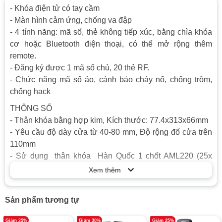
- Khóa điện tử có tay cầm
- Màn hình cảm ứng, chống va đập
- 4 tính năng: mã số, thẻ không tiếp xúc, bằng chìa khóa
cơ hoặc Bluetooth điện thoại, có thể mở rộng thêm
remote.
- Đăng ký được 1 mã số chủ, 20 thẻ RF.
- Chức năng mã số ảo, cảnh báo cháy nổ, chống trộm,
chống hack
THÔNG SỐ
- Thân khóa bằng hợp kim, Kích thước: 77.4x313x66mm
- Yêu cầu độ dày cửa từ 40-80 mm, Độ rộng đố cửa trên
110mm
- Sử dụng thân khóa Hàn Quốc 1 chốt AML220 (25x
110x 106 mm). Thân lớn 2 chốt AML320 (25x 240x
Xem thêm
106mm) đắt hơn 200.000 vnđ
- Màu đen.
Sản phẩm tương tự
- Xuất xứ Hàn Quốc
Giảm 25%
Giảm 30%
Giảm 25%