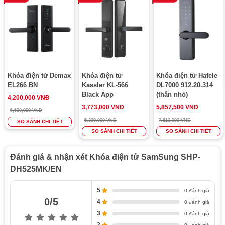
Khóa điện tử Demax
Khóa điện tử
Khóa điện tử Hafele
EL266 BN
Kassler KL-566
DL7000 912.20.314
Black App
(thân nhỏ)
4,200,000 VNĐ
3,773,000 VNĐ
5,857,500 VNĐ
5,600,000 VNĐ
5,390,000 VNĐ
7,810,000 VNĐ
SO SÁNH CHI TIẾT
SO SÁNH CHI TIẾT
SO SÁNH CHI TIẾT
Đánh giá & nhận xét Khóa điện tử SamSung SHP-
DH525MK/EN
5
0 đánh giá
0/5
4
0 đánh giá
3
0 đánh giá