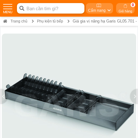
0
Cẩm nang
Giỏ hàng
Giá gia vị nâng hạ Garis GL05.701 
Trang chủ
Phụ kiện tủ bếp