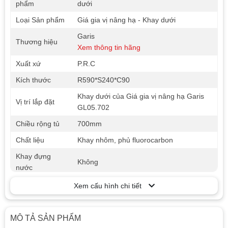
phẩm
dưới
Loại Sản phẩm
Giá gia vị nâng hạ - Khay dưới
Garis
Thương hiệu
Xem thông tin hãng
Xuất xứ
P.R.C
Kích thước
R590*S240*C90
Khay dưới của Giá gia vị nâng hạ Garis
Vị trí lắp đặt
GL05.702
Chiều rộng tủ
700mm
Chất liệu
Khay nhôm, phủ fluorocarbon
Khay đựng
Không
nước
Điều khiển
Tay cầm
Xem cấu hình chi tiết
Có thể để lọ gia vị, ly cốc (khi tháo khay
Tiện ích
chia bát đĩa ra).
MÔ TẢ SẢN PHẨM
Độ chịu lực
25kg