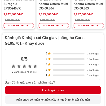
Eurogold
Kosmo Omero Multi
Kosmo Omero Multi
EPD5240VX
595.00.804
595.00.803
2,842,500 VNĐ
3,383,000 VNĐ
3,287,000 VNĐ
3,790,000 VNĐ
4,832,000 VNĐ
4,695,000 VNĐ
SO SÁNH CHI TIẾT
SO SÁNH CHI TIẾT
SO SÁNH CHI TIẾT
Đánh giá & nhận xét Giá gia vị nâng hạ Garis
GL05.701 - Khay dưới
5
0 đánh giá
0/5
4
0 đánh giá
3
0 đánh giá
2
0 đánh giá
0
đánh giá & nhận xét
1
0 đánh giá
Bạn đánh giá sao sản phẩm này?
Đánh giá ngay
Hiện chưa có nhận xét nào. Hãy là người nhận xét đầu tiên