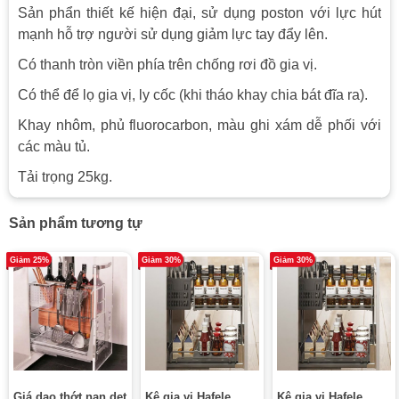
Sản phẩn thiết kế hiện đại, sử dụng poston với lực hút
mạnh hỗ trợ người sử dụng giảm lực tay đẩy lên.
Có thanh tròn viền phía trên chống rơi đồ gia vị.
Có thể để lọ gia vị, ly cốc (khi tháo khay chia bát đĩa ra).
Khay nhôm, phủ fluorocarbon, màu ghi xám dễ phối với
các màu tủ.
Tải trọng 25kg.
Sản phẩm tương tự
Giảm 25%
Giảm 30%
Giảm 30%
Giá dao thớt nan dẹt
Kệ gia vị Hafele
Kệ gia vị Hafele