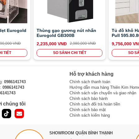
dẹt Eurogold
Thùng gạo gương nút nhấn
Tủ đồ khô H
Eurogold GB300B
Pull 595.80.
790,000 VNĐ
2,235,000 VNĐ
2,980,000 VNĐ
9,756,000 V
I TIẾT
SO SÁNH CHI TIẾT
SO SÁ
Hỗ trợ khách hàng
g:
0986141743
Chính sách thanh toán
i:
0986141743
Hướng dẫn mua hàng Thiên Kim Hom
86141743
Chính sách vận chuyển và giao nhận
Chính sách bảo hành
i chúng tôi
Chính sách đổi trả hoàn tiền
Chính sách bảo mật
Chính sách kiểm hàng
SHOWROOM QUẬN BÌNH THẠNH