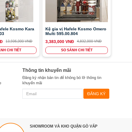
afele Kosmo Kara
Kệ gia vị Hafele Kosmo Omero
803
Multi 595.00.804
NĐ
13,936,000 VNĐ
3,383,000 VNĐ
4,832,000 VNĐ
NH CHI TIẾT
SO SÁNH CHI TIẾT
Thông tin khuyến mãi
Đăng ký nhận bản tin để không bỏ lỡ thông tin
e
khuyến mãi
ĐĂNG KÝ
SHOWROOM VÀ KHO QUẬN GÒ VẤP