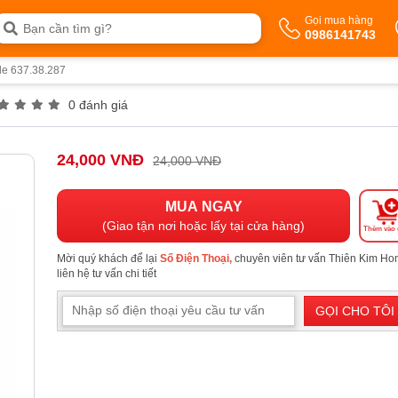
Gọi mua hàng
0986141743
le 637.38.287
0 đánh giá
24,000 VNĐ
24,000 VNĐ
MUA NGAY
(Giao tận nơi hoặc lấy tại cửa hàng)
Thêm vào 
Mời quý khách để lại
Số Điện Thoại,
chuyên viên tư vấn Thiên Kim H
liên hệ tư vấn chi tiết
GỌI CHO TÔI