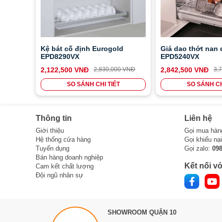
Kệ bát cố định Eurogold
Giá dao thớt nan 
EPD8290VX
EPD5240VX
2,122,500 VNĐ
2,830,000 VNĐ
2,842,500 VNĐ
3,
SO SÁNH CHI TIẾT
SO SÁNH CH
Thông tin
Liên hệ
Giới thiệu
Gọi mua hàn
Hệ thống cửa hàng
Gọi khiếu nạ
Tuyển dụng
Gọi zalo:
09
Bán hàng doanh nghiệp
Kết nối vớ
Cam kết chất lượng
Đội ngũ nhân sự
SHOWROOM QUẬN 10