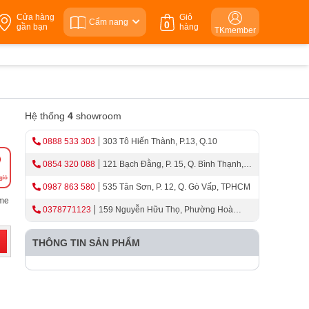
Cửa hàng
Giỏ
Cẩm nang
0
gần bạn
hàng
TKmember
Hệ thống
4
showroom
0888 533 303
303 Tô Hiến Thành, P.13, Q.10
0854 320 088
121 Bạch Đằng, P. 15, Q. Bình Thạnh,
giỏ
TPHCM
0987 863 580
535 Tân Sơn, P. 12, Q. Gò Vấp, TPHCM
ome
0378771123
159 Nguyễn Hữu Thọ, Phường Hoà
Cường, Thành Phố Đà Nẵng
THÔNG TIN SẢN PHẨM