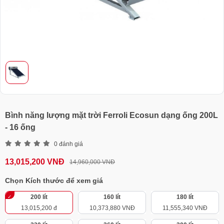
Bình năng lượng mặt trời Ferroli Ecosun dạng ống 200L
- 16 ống
0 đánh giá
13,015,200 VNĐ
14,960,000 VNĐ
Chọn Kích thước để xem giá
200 lít
160 lít
180 lít
13,015,200 đ
10,373,880 VNĐ
11,555,340 VNĐ