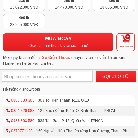
230 lít
260 lít
300 lít
13,022,000 VNĐ
14,470,000 VNĐ
18,605,000 VNĐ
400 lít
23,255,000 VNĐ
MUA NGAY
(Giao tận nơi hoặc lấy tại cửa hàng)
Thêm vào giỏ
Mời quý khách để lại
Số Điện Thoại,
chuyên viên tư vấn Thiên Kim
Home liên hệ tư vấn chi tiết
GỌI CHO TÔI
Hệ thống
4
showroom
0888 533 303
303 Tô Hiến Thành, P.13, Q.10
0854 320 088
121 Bạch Đằng, P. 15, Q. Bình Thạnh, TPHCM
0987 863 580
535 Tân Sơn, P. 12, Q. Gò Vấp, TPHCM
0378771123
159 Nguyễn Hữu Thọ, Phường Hoà Cường, Thành Phố