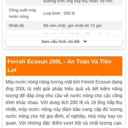
Đường kính ống hấp thụ nhiệt: 58 mm
Công suất máy
Loại bình : 200 lít
nước nóng
Nhiệt độ
Độ nén chặt, giữ nhiệt tới 72 giờ
Lớp vỏ cách nhiệt làm bằng polyre-thane
Chế độ an toàn
do tập đoàn Huntsman của Mỹ sản xuất
Xem cấu hình chi tiết
Chất liệu vỏ
Thép mạ mẫu tính điện
máy
Ferroli Ecosun 200L - An Toàn Và Tiện
Lợi
Máy nước nóng năng lượng mặt trời Ferroli Ecosun dạng
ống 200L là một giải pháp hiệu quả và tiết kiệm năng
lượng để đáp ứng nhu cầu về nước nóng cho các công
trình khác nhau. Với dung tích 200 lít và 16 ống hấp thụ
nhiệt, máy nước nóng này đảm bảo cung cấp đủ lượng
nước nóng cho hộ gia đình, xí nghiệp, nhà máy hay cơ
quan. Với những đặc điểm vượt trội và chất lượng cao,