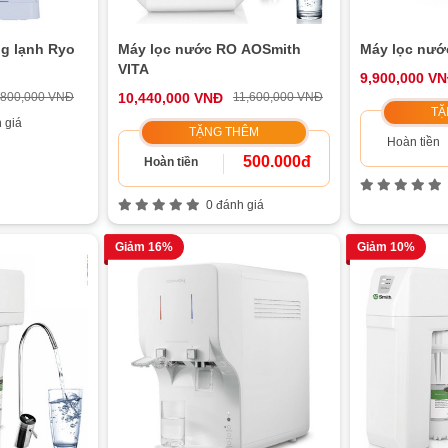
g lạnh Ryo
Máy lọc nước RO AOSmith
Máy lọc nướ
VITA
9,900,000 V
,800,000 VNĐ
10,440,000 VNĐ
11,600,000 VNĐ
TẶ
 giá
TẶNG THÊM
Hoàn tiền
500.000đ
Hoàn tiền
0 đánh giá
Giảm 16%
Giảm 10%