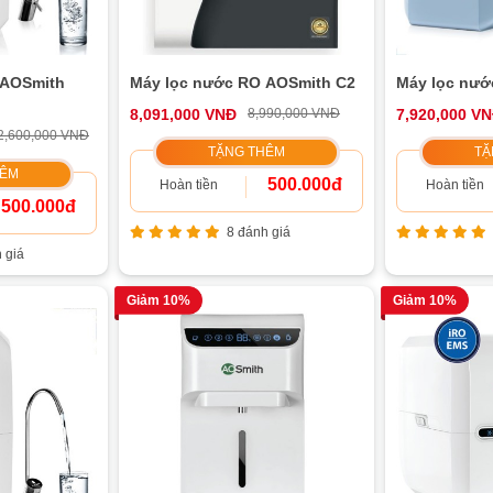
 AOSmith
Máy lọc nước RO AOSmith C2
Máy lọc nướ
8,091,000 VNĐ
8,990,000 VNĐ
7,920,000 V
2,600,000 VNĐ
TẶNG THÊM
TẶ
HÊM
500.000đ
Hoàn tiền
Hoàn tiền
500.000đ
8 đánh giá
 giá
Giảm 10%
Giảm 10%