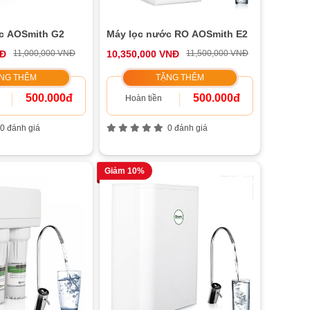
c AOSmith G2
Máy lọc nước RO AOSmith E2
NĐ
11,000,000 VNĐ
10,350,000 VNĐ
11,500,000 VNĐ
NG THÊM
TẶNG THÊM
500.000đ
500.000đ
Hoàn tiền
0 đánh giá
0 đánh giá
Giảm 10%