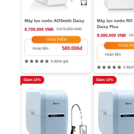
Máy lọc nước AOSmith Daisy
Máy lọc nước RO
Daisy Plus
8,700,000 VNĐ
9,670,000 VNĐ
9,580,000 VNĐ
10
TẶNG THÊM
TẶNG T
500.000đ
Hoàn tiền
Hoàn tiền
0 đánh giá
0 đánh
Giảm 10%
Giảm 10%