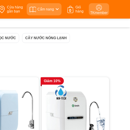
Cửa hàng
Giỏ
Cẩm nang
0
gần bạn
hàng
TKmember
LỌC NƯỚC
CÂY NƯỚC NÓNG LẠNH
Giảm 10%