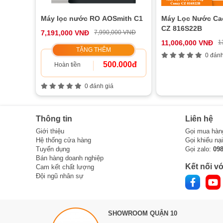
Máy lọc nước RO AOSmith C1
Máy Lọc Nước Ca
CZ 816S22B
7,191,000 VNĐ
7,990,000 VNĐ
11,006,000 VNĐ
1
TẶNG THÊM
0 đánh
500.000đ
Hoàn tiền
0 đánh giá
Thông tin
Liên hệ
Giới thiệu
Gọi mua hàn
Hệ thống cửa hàng
Gọi khiếu nạ
Tuyển dụng
Gọi zalo:
09
Bán hàng doanh nghiệp
Kết nối vớ
Cam kết chất lượng
Đội ngũ nhân sự
SHOWROOM QUẬN 10