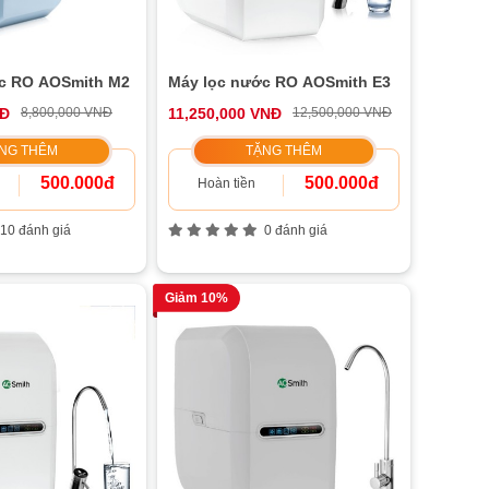
c RO AOSmith M2
Máy lọc nước RO AOSmith E3
NĐ
8,800,000 VNĐ
11,250,000 VNĐ
12,500,000 VNĐ
NG THÊM
TẶNG THÊM
500.000đ
500.000đ
Hoàn tiền
10 đánh giá
0 đánh giá
Giảm 10%