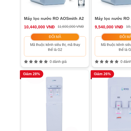
Máy lọc nước RO AOSmith A2
Máy lọc nước RO
10,440,000 VNĐ
11,600,000 VNĐ
9,540,000 VNĐ
10
ĐỔI MÃ
ĐỔI M
Mã thuộc kênh siêu thị, mã thay
Mã thuộc kênh siêu
thế là G2
thế là 
0 đánh giá
0 đánh
Giảm 28%
Giảm 26%