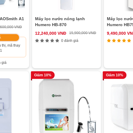
 AOSmith A1
Máy lọc nước nóng lạnh
Máy lọc nướ
Humero HB-870
Humero HB75
,600,000 VNĐ
12,240,000 VNĐ
15,900,000 VNĐ
9,490,000 V
Ã
0 đánh giá
 thị, mã thay
G1
 giá
Giảm 10%
Giảm 10%