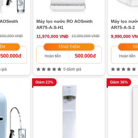
 AOSmith
Máy lọc nước RO AOSmith
Máy lọc nướ
AR75-A-S-H1
AR75-A-S-2
,650,000 VNĐ
11,970,000 VNĐ
13,300,000 VNĐ
9,990,000 V
HÊM
TẶNG THÊM
TẶ
500.000đ
500.000đ
Hoàn tiền
Hoàn tiền
 giá
0 đánh giá
Giảm 23%
Giảm 36%