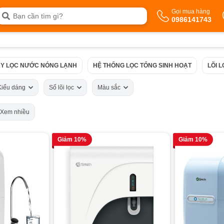
Gọi mua hàng
0986141743
Y LỌC NƯỚC NÓNG LẠNH
HỆ THỐNG LỌC TỔNG SINH HOẠT
LÕI 
Kiểu dáng
Số lõi lọc
Màu sắc
Xem nhiều
Giảm 10%
Giảm 10%