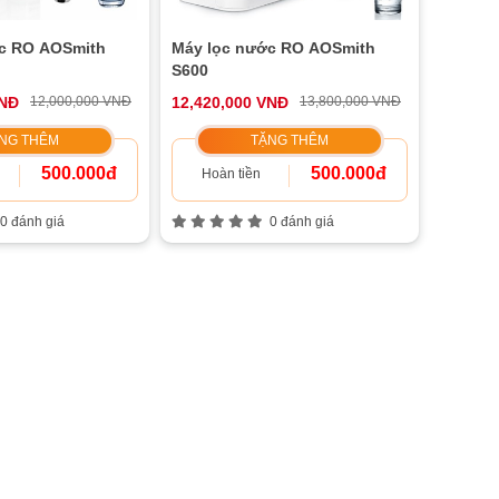
c RO AOSmith
Máy lọc nước RO AOSmith
S600
VNĐ
12,000,000 VNĐ
12,420,000 VNĐ
13,800,000 VNĐ
NG THÊM
TẶNG THÊM
500.000đ
500.000đ
Hoàn tiền
0 đánh giá
0 đánh giá