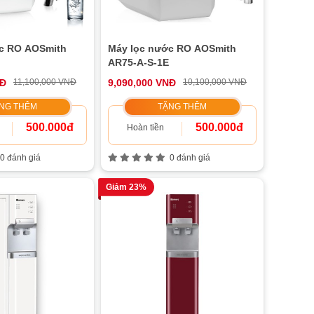
c RO AOSmith
Máy lọc nước RO AOSmith
AR75-A-S-1E
NĐ
11,100,000 VNĐ
9,090,000 VNĐ
10,100,000 VNĐ
NG THÊM
TẶNG THÊM
500.000đ
500.000đ
Hoàn tiền
0 đánh giá
0 đánh giá
Giảm 23%