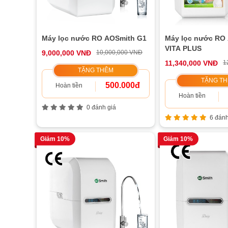
Máy lọc nước RO AOSmith G1
Máy lọc nước RO
VITA PLUS
9,000,000 VNĐ
10,000,000 VNĐ
11,340,000 VNĐ
1
TẶNG THÊM
TẶNG T
500.000đ
Hoàn tiền
Hoàn tiền
0 đánh giá
6 đánh
Giảm 10%
Giảm 10%