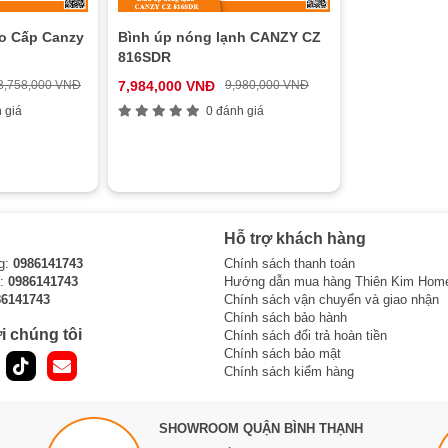
o Cấp Canzy
Bình úp nóng lạnh CANZY CZ
816SDR
3,758,000 VNĐ
7,984,000 VNĐ
9,980,000 VNĐ
 giá
0 đánh giá
Hỗ trợ khách hàng
g:
0986141743
Chính sách thanh toán
i:
0986141743
Hướng dẫn mua hàng Thiên Kim Hom
86141743
Chính sách vận chuyển và giao nhận
Chính sách bảo hành
i chúng tôi
Chính sách đổi trả hoàn tiền
Chính sách bảo mật
Chính sách kiểm hàng
SHOWROOM QUẬN BÌNH THẠNH