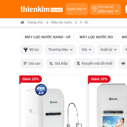
Xem giá tại
Danh mục
Miền nam
Trang chủ
Máy lọc nước
5 - 8L
MÁY LỌC NƯỚC NANO - UF
MÁY LỌC NƯỚC RO
MÁ
Bộ lọc
Thương hiệu
Giá
Xuất xứ
Giá cao
Giá thấp
Khuyến mãi tốt nhất
Giảm 10%
Giảm 10%