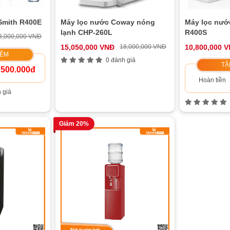
Smith R400E
Máy lọc nước Coway nóng
Máy lọc nướ
lạnh CHP-260L
R400S
3,000,000 VNĐ
15,050,000 VNĐ
18,000,000 VNĐ
10,800,000 
HÊM
0 đánh giá
TẶ
500.000đ
Hoàn tiền
 giá
Giảm 20%