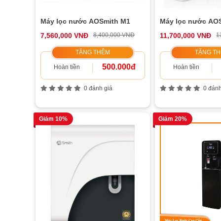
Máy lọc nước AOSmith M1
Máy lọc nước AO
7,560,000 VNĐ
8,400,000 VNĐ
11,700,000 VNĐ
1
TẶNG THÊM
TẶNG T
500.000đ
Hoàn tiền
Hoàn tiền
0 đánh giá
0 đánh
Giảm 10%
Giảm 20%