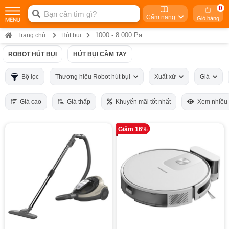
0
Cẩm nang
Giỏ hàng
1000 - 8.000 Pa
Trang chủ
Hút bụi
ROBOT HÚT BỤI
HÚT BỤI CẦM TAY
Bộ lọc
Thương hiệu Robot hút bụi
Xuất xứ
Giá
Giá cao
Giá thấp
Khuyến mãi tốt nhất
Xem nhiều
Giảm 16%