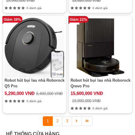
19,990,000 VNĐ
15,550,000 VNĐ
0 đánh giá
0 đánh giá
Giảm 38%
Giảm 22%
Robot hút bụi lau nhà Roborock
Robot hút bụi lau nhà Roborock
Q5 Pro
Qrevo Pro
5,290,000 VNĐ
15,600,000 VNĐ
8,490,000 VNĐ
19,990,000 VNĐ
0 đánh giá
0 đánh giá
1
2
3
HỆ THỐNG CỬA HÀNG