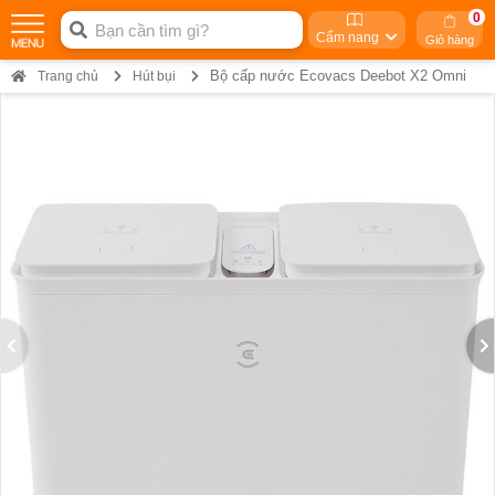
0
Cẩm nang
Giỏ hàng
Bộ cấp nước Ecovacs Deebot X2 Omni
Trang chủ
Hút bụi