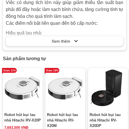
Việc có dung tích lớn này giúp giảm thiểu tần suất bạn
phải đổ đầy hoặc làm sạch bình chứa, tăng cường tính tự
động hóa cho quá trình làm sạch.
Các điểm nổi bật liên quan đến bộ cấp nước:
Hiệu quả lau nhà:
Việc tự động cấp nước đảm bảo giẻ lau luôn được ẩm
Xem thêm
ướt, giúp lau nhà hiệu quả hơn.
Tiện lợi:
Sản phẩm tương tự
Tính năng này giúp người dùng tiết kiệm thời gian và
công sức, không cần phải thường xuyên thay nước cho
Giảm 11%
Giảm 19%
robot.
Robot hút bụi lau
Robot hút bụi lau
Robot hút bụi lau
nhà Hitachi RV-X20P
nhà Hitachi RV-
nhà Hitachi RV-
X20M
X20DP
7,693,500 VNĐ