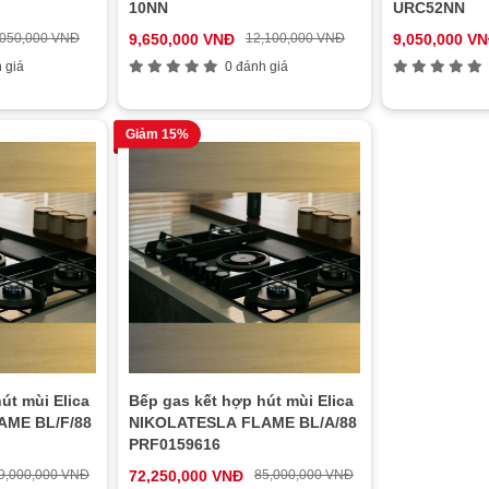
10NN
URC52NN
,050,000 VNĐ
9,650,000 VNĐ
12,100,000 VNĐ
9,050,000 V
 giá
0 đánh giá
Giảm 15%
út mùi Elica
Bếp gas kết hợp hút mùi Elica
AME BL/F/88
NIKOLATESLA FLAME BL/A/88
PRF0159616
9,000,000 VNĐ
72,250,000 VNĐ
85,000,000 VNĐ