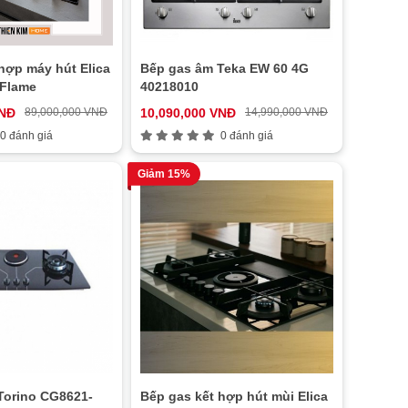
hợp máy hút Elica
Bếp gas âm Teka EW 60 4G
 Flame
40218010
VNĐ
89,000,000 VNĐ
10,090,000 VNĐ
14,990,000 VNĐ
0 đánh giá
0 đánh giá
Giảm 15%
Torino CG8621-
Bếp gas kết hợp hút mùi Elica