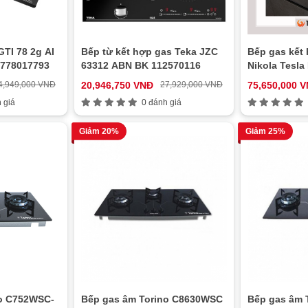
TI 78 2g AI
Bếp từ kết hợp gas Teka JZC
Bếp gas kết 
778017793
63312 ABN BK 112570116
Nikola Tesla
4,949,000 VNĐ
20,946,750 VNĐ
27,929,000 VNĐ
75,650,000 
 giá
0 đánh giá
Giảm 20%
Giảm 25%
no C752WSC-
Bếp gas âm Torino C8630WSC
Bếp gas âm 