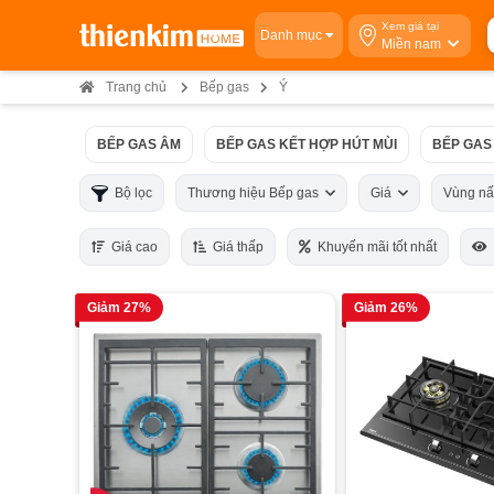
Xem giá tại
Danh mục
Miền nam
Trang chủ
Bếp gas
Ý
BẾP GAS ÂM
BẾP GAS KẾT HỢP HÚT MÙI
BẾP GAS
Bộ lọc
Thương hiệu Bếp gas
Giá
Vùng n
Giá cao
Giá thấp
Khuyến mãi tốt nhất
Giảm 27%
Giảm 26%