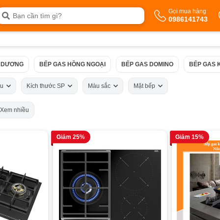
Gọi mua hàng
0986141743
 DƯƠNG
BẾP GAS HỒNG NGOẠI
BẾP GAS DOMINO
BẾP GAS 
ấu
Kích thước SP
Màu sắc
Mặt bếp
Xem nhiều
Giảm 25%
Giảm 15%