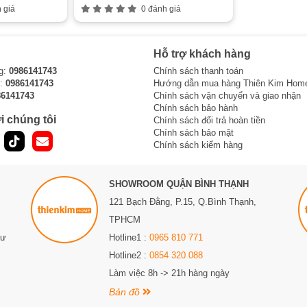
 giá
0 đánh giá
Hỗ trợ khách hàng
g:
0986141743
Chính sách thanh toán
i:
0986141743
Hướng dẫn mua hàng Thiên Kim Hom
86141743
Chính sách vận chuyển và giao nhận
Chính sách bảo hành
i chúng tôi
Chính sách đổi trả hoàn tiền
Chính sách bảo mật
Chính sách kiểm hàng
SHOWROOM QUẬN BÌNH THẠNH
121 Bạch Đằng, P.15, Q.Bình Thạnh,
TPHCM
Sư
Hotline1 :
0965 810 771
Hotline2 :
0854 320 088
Làm việc 8h -> 21h hàng ngày
Bản đồ