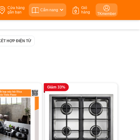
Cửa hàng
Giỏ
Cẩm nang
0
gần bạn
hàng
TKmember
KẾT HỢP ĐIỆN TỪ
Giảm 33%