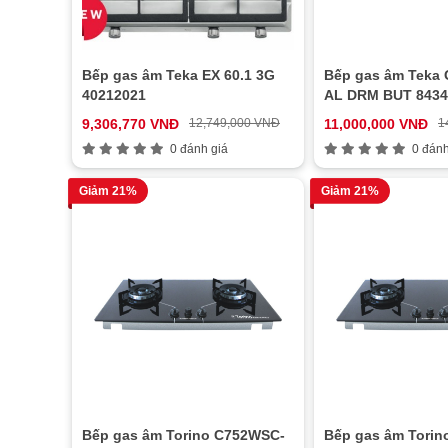
Bếp gas âm Teka EX 60.1 3G
Bếp gas âm Teka G
40212021
AL DRM BUT 8434
9,306,770 VNĐ
12,749,000 VNĐ
11,000,000 VNĐ
1
0 đánh giá
0 đánh
Giảm 21%
Giảm 21%
Bếp gas âm Torino C752WSC-
Bếp gas âm Tori