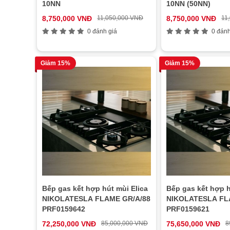
10NN
10NN (50NN)
8,750,000 VNĐ
11,050,000 VNĐ
8,750,000 VNĐ
11
0 đánh giá
0 đánh
Giảm 15%
Giảm 15%
Bếp gas kết hợp hút mùi Elica
Bếp gas kết hợp h
NIKOLATESLA FLAME GR/A/88
NIKOLATESLA FL
PRF0159642
PRF0159621
72,250,000 VNĐ
85,000,000 VNĐ
75,650,000 VNĐ
8