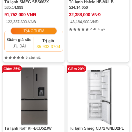
Tủ lạnh SMEG SBS662X
Tủ lạnh Hafele HF-MULB
535.14.999
534.14.050
91,752,000 VNĐ
32,388,000 VNĐ
122,337,600 VNĐ
43,184,900 VNĐ
0 đánh giá
TẶNG THÊM
Giảm giá sốc
Trị giá
ƯU ĐÃI
35.933.370đ
0 đánh giá
Giảm 25%
Giảm 20%
Tủ lạnh Kaff KF-BCD523W
Tủ lạnh Smeg CD7276NLD2P1