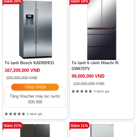
Giảm 20%
Giảm 18%
Tủ lạnh Bosch KAD92HI31
Tủ lạnh 6 cánh Hitachi R-
GW670TV
167,200,000 VNĐ
99,000,000 VNĐ
209,000,000 VNĐ
120,000,000 VNĐ
TẶNG THÊM
0 đánh giá
Tặng Voucher máy lọc nước
500.000
0 đánh giá
Giảm 21%
Giảm 11%