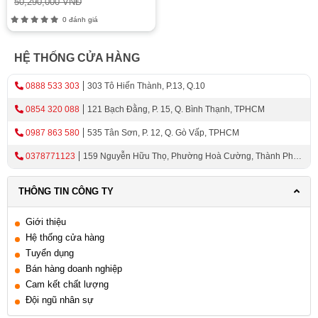
50,290,000 VNĐ
0 đánh giá
HỆ THỐNG CỬA HÀNG
0888 533 303
303 Tô Hiến Thành, P.13, Q.10
0854 320 088
121 Bạch Đằng, P. 15, Q. Bình Thạnh, TPHCM
0987 863 580
535 Tân Sơn, P. 12, Q. Gò Vấp, TPHCM
0378771123
159 Nguyễn Hữu Thọ, Phường Hoà Cường, Thành Phố
Đà Nẵng
THÔNG TIN CÔNG TY
Giới thiệu
Hệ thống cửa hàng
Tuyển dụng
Bán hàng doanh nghiệp
Cam kết chất lượng
Đội ngũ nhân sự