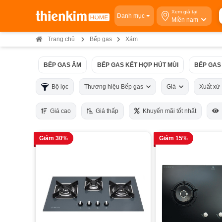
Xem giá tại
Danh mục
Miền nam
Trang chủ
Bếp gas
Xám
BẾP GAS ÂM
BẾP GAS KẾT HỢP HÚT MÙI
BẾP GAS
Bộ lọc
Thương hiệu Bếp gas
Giá
Xuất x
Giá cao
Giá thấp
Khuyến mãi tốt nhất
Giảm 30%
Giảm 15%