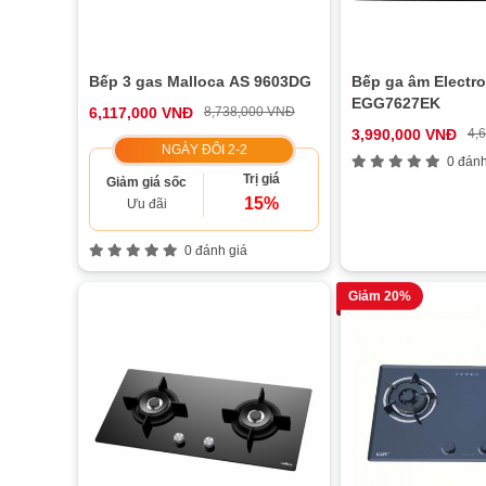
Bếp 3 gas Malloca AS 9603DG
Bếp ga âm Electro
EGG7627EK
6,117,000 VNĐ
8,738,000 VNĐ
3,990,000 VNĐ
4,
NGÀY ĐÔI 2-2
0 đánh
Trị giá
Giảm giá sốc
15%
Ưu đãi
0 đánh giá
Giảm 20%