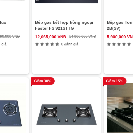
lux
Bêp gas kết hợp hồng ngoại
Bếp gas Tor
Faster FS 921STTG
2B(SV)
690,000 VNĐ
12,665,000 VNĐ
14,900,000 VNĐ
5,900,000 V
 giá
0 đánh giá
Giảm 30%
Giảm 15%