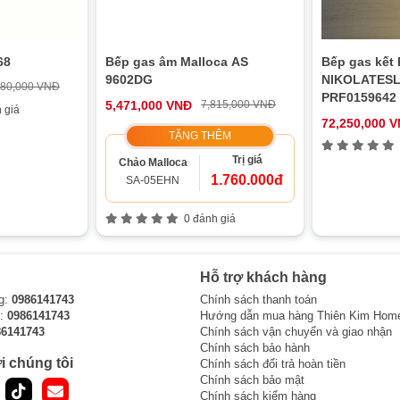
68
Bếp gas âm Malloca AS
Bếp gas kết 
9602DG
NIKOLATESL
880,000 VNĐ
PRF0159642
5,471,000 VNĐ
7,815,000 VNĐ
 giá
72,250,000 
TẶNG THÊM
Trị giá
Chảo Malloca
1.760.000đ
SA-05EHN
0 đánh giá
Hỗ trợ khách hàng
g:
0986141743
Chính sách thanh toán
i:
0986141743
Hướng dẫn mua hàng Thiên Kim Hom
86141743
Chính sách vận chuyển và giao nhận
Chính sách bảo hành
i chúng tôi
Chính sách đổi trả hoàn tiền
Chính sách bảo mật
Chính sách kiểm hàng