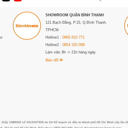
SHOWROOM QUẬN BÌNH THẠNH
121 Bạch Đằng, P.15, Q.Bình Thạnh,
TPHCM
Sư
Hotline1 :
0965 810 771
Hotline2 :
0854 320 088
Làm việc 8h -> 21h hàng ngày
Bản đồ
iấy CNĐKKD số 0315307556 do Sở Kế hoạch và đầu tư thành phố Hồ Chí Minh cấp lần đầu 
nh, Thành phố Hồ Chí Minh. Điện thoại: 0987 863 580. Email: thienkimhome@gmail.com