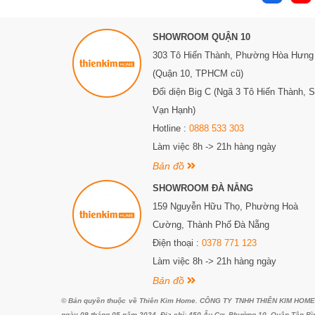
SHOWROOM QUẬN 10
303 Tô Hiến Thành,
Phường Hòa Hưng
(Quận 10, TPHCM cũ)
Đối diện Big C (Ngã 3 Tô Hiến Thành, 
Vạn Hạnh)
Hotline :
0888 533 303
Làm việc 8h -> 21h hàng ngày
Bản đồ
SHOWROOM ĐÀ NẴNG
159 Nguyễn Hữu Thọ, Phường Hoà
Cường, Thành Phố Đà Nẵng
Điện thoại :
0378 771 123
Làm việc 8h -> 21h hàng ngày
Bản đồ
© Bản quyền thuộc về Thiên Kim Home. CÔNG TY TNHH THIÊN KIM HOME. G
ngày 09 tháng 05 năm 2024. Địa chỉ: 450 Âu Cơ, Phường 10, Quận Tân Bì