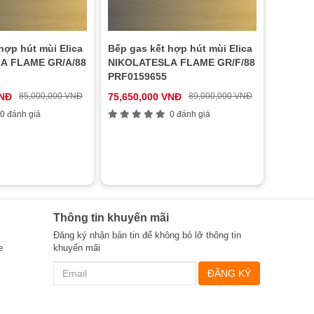
hợp hút mùi Elica
Bếp gas kết hợp hút mùi Elica
A FLAME GR/A/88
NIKOLATESLA FLAME GR/F/88
PRF0159655
VNĐ
85,000,000 VNĐ
75,650,000 VNĐ
89,000,000 VNĐ
0 đánh giá
0 đánh giá
Thông tin khuyến mãi
Đăng ký nhận bản tin để không bỏ lỡ thông tin
e
khuyến mãi
ĐĂNG KÝ