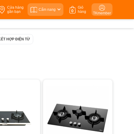
Cửa hàng
Giỏ
Cẩm nang
0
gần bạn
hàng
TKmember
KẾT HỢP ĐIỆN TỪ