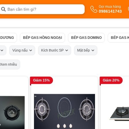
Gọi mua hàng
0986141743
 DƯƠNG
BẾP GAS HỒNG NGOẠI
BẾP GAS DOMINO
BẾP GAS 
ứ
Vùng nấu
Kích thước SP
Mặt bếp
Xem nhiều
Giảm 15%
Giảm 20%