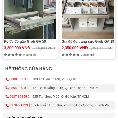
Rổ để đồ gấp Grob GA-59
Giá để đồ trang sức Grob GA-19
3,200,000 VNĐ
2,350,000 VNĐ
3,200,000 VNĐ
2,350,000 VNĐ
0 đánh giá
0 đánh giá
HỆ THỐNG CỬA HÀNG
0888 533 303
303 Tô Hiến Thành, P.13, Q.10
0854 320 088
121 Bạch Đằng, P. 15, Q. Bình Thạnh, TPHCM
0987 863 580
535 Tân Sơn, P. 12, Q. Gò Vấp, TPHCM
0378771123
159 Nguyễn Hữu Thọ, Phường Hoà Cường, Thành Phố
Đà Nẵng