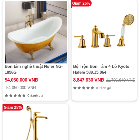
Giảm 25%
Bồn tắm nghệ thuật Nofer NG-
Bộ Trộn Bồn Tắm 4 Lỗ Kyoto
1896G
Hafele 589.35.064
54,050,000 VNĐ
8,847,630 VNĐ
11,796,840 VNĐ
54,050,000 VNĐ
0 đánh giá
0 đánh giá
Giảm 25%