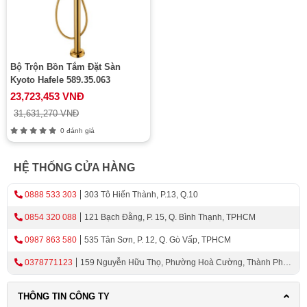
Bộ Trộn Bồn Tắm Đặt Sàn
Kyoto Hafele 589.35.063
23,723,453 VNĐ
31,631,270 VNĐ
0 đánh giá
HỆ THỐNG CỬA HÀNG
0888 533 303
303 Tô Hiến Thành, P.13, Q.10
0854 320 088
121 Bạch Đằng, P. 15, Q. Bình Thạnh, TPHCM
0987 863 580
535 Tân Sơn, P. 12, Q. Gò Vấp, TPHCM
0378771123
159 Nguyễn Hữu Thọ, Phường Hoà Cường, Thành Phố
Đà Nẵng
THÔNG TIN CÔNG TY