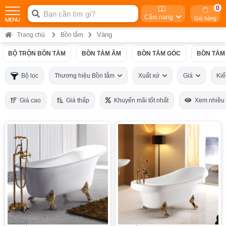
0
Cẩm nang
Giỏ hàng
Vàng
Trang chủ
Bồn tắm
BỘ TRỘN BỒN TẮM
BỒN TẮM ÂM
BỒN TẮM GÓC
BỒN TẮM
Bộ lọc
Thương hiệu Bồn tắm
Xuất xứ
Giá
Ki
Giá cao
Giá thấp
Khuyến mãi tốt nhất
Xem nhiều