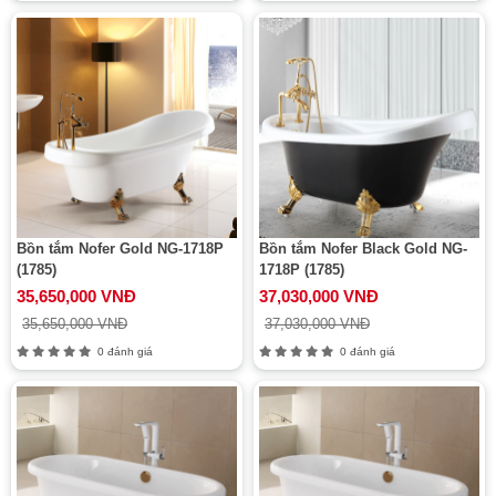
Bồn tắm Nofer Gold NG-1718P
Bồn tắm Nofer Black Gold NG-
(1785)
1718P (1785)
35,650,000 VNĐ
37,030,000 VNĐ
35,650,000 VNĐ
37,030,000 VNĐ
0 đánh giá
0 đánh giá