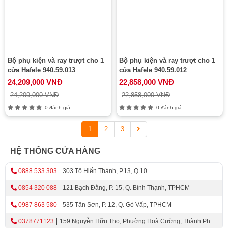
Bộ phụ kiện và ray trượt cho 1
Bộ phụ kiện và ray trượt cho 1
cửa Hafele 940.59.013
cửa Hafele 940.59.012
24,209,000 VNĐ
22,858,000 VNĐ
24,209,000 VNĐ
22,858,000 VNĐ
0 đánh giá
0 đánh giá
1
2
3
HỆ THỐNG CỬA HÀNG
0888 533 303
303 Tô Hiến Thành, P.13, Q.10
0854 320 088
121 Bạch Đằng, P. 15, Q. Bình Thạnh, TPHCM
0987 863 580
535 Tân Sơn, P. 12, Q. Gò Vấp, TPHCM
0378771123
159 Nguyễn Hữu Thọ, Phường Hoà Cường, Thành Phố