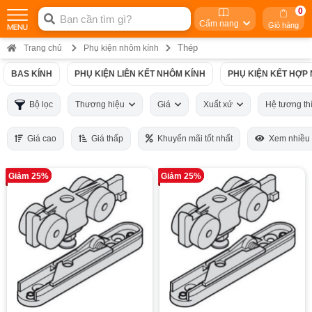
0
Cẩm nang
Giỏ hàng
Thép
Trang chủ
Phụ kiện nhôm kính
BAS KÍNH
PHỤ KIỆN LIÊN KẾT NHÔM KÍNH
PHỤ KIỆN KẾT HỢP
Bộ lọc
Thương hiệu
Giá
Xuất xứ
Hệ tương t
Giá cao
Giá thấp
Khuyến mãi tốt nhất
Xem nhiều
Giảm 25%
Giảm 25%