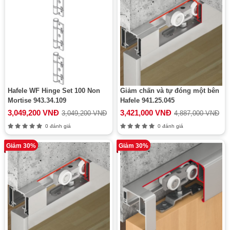
Hafele WF Hinge Set 100 Non
Giảm chấn và tự đóng một bên
Mortise 943.34.109
Hafele 941.25.045
3,049,200 VNĐ
3,421,000 VNĐ
3,049,200 VNĐ
4,887,000 VNĐ
0 đánh giá
0 đánh giá
Giảm 30%
Giảm 30%