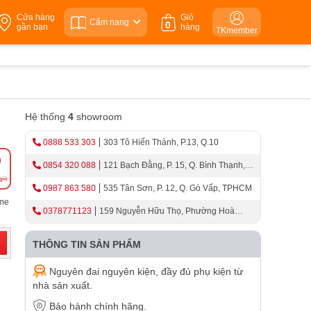
Cửa hàng
Giỏ
Cẩm nang
0
gần bạn
hàng
TKmember
Hệ thống
4
showroom
0888 533 303
303 Tô Hiến Thành, P.13, Q.10
0854 320 088
121 Bạch Đằng, P. 15, Q. Bình Thạnh,
giỏ
TPHCM
0987 863 580
535 Tân Sơn, P. 12, Q. Gò Vấp, TPHCM
ome
0378771123
159 Nguyễn Hữu Thọ, Phường Hoà
Cường, Thành Phố Đà Nẵng
THÔNG TIN SẢN PHẨM
Nguyên đai nguyên kiện, đầy đủ phụ kiện từ
nhà sản xuất.
Bảo hành chính hãng.