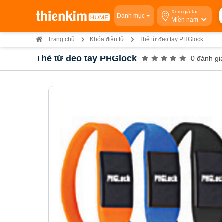
Xem giá tại
Danh mục
Miền nam
Trang chủ
Khóa điện tử
Thẻ từ đeo tay PHGlock
Thẻ từ đeo tay PHGlock
0 đánh gi