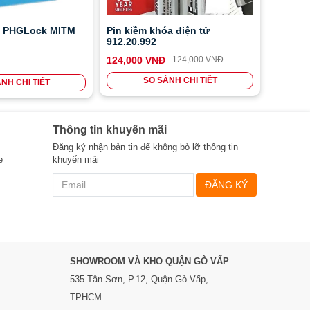
p PHGLock MITM
Pin kiềm khóa điện tử
912.20.992
124,000 VNĐ
124,000 VNĐ
SO SÁNH CHI TIẾT
NH CHI TIẾT
Thông tin khuyến mãi
Đăng ký nhận bản tin để không bỏ lỡ thông tin
e
khuyến mãi
ĐĂNG KÝ
SHOWROOM VÀ KHO QUẬN GÒ VẤP
535 Tân Sơn, P.12, Quận Gò Vấp,
TPHCM