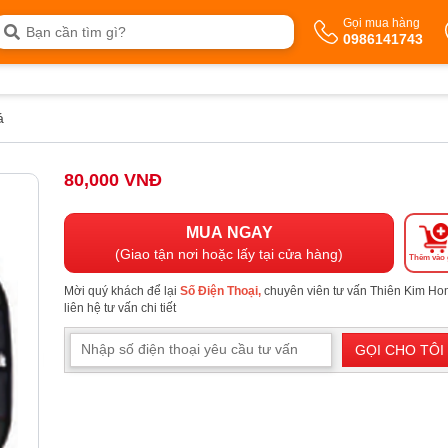
Gọi mua hàng
0986141743
á
80,000 VNĐ
MUA NGAY
(Giao tận nơi hoặc lấy tại cửa hàng)
Thêm vào 
Mời quý khách để lại
Số Điện Thoại,
chuyên viên tư vấn Thiên Kim H
liên hệ tư vấn chi tiết
GỌI CHO TÔI