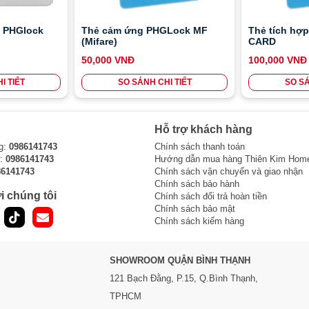
n PHGlock
Thẻ cảm ứng PHGLock MF
Thẻ tích hợ
(Mifare)
CARD
50,000 VNĐ
100,000 VNĐ
I TIẾT
SO SÁNH CHI TIẾT
SO SÁ
Hỗ trợ khách hàng
g:
0986141743
Chính sách thanh toán
i:
0986141743
Hướng dẫn mua hàng Thiên Kim Hom
86141743
Chính sách vận chuyển và giao nhận
Chính sách bảo hành
i chúng tôi
Chính sách đổi trả hoàn tiền
Chính sách bảo mật
Chính sách kiểm hàng
SHOWROOM QUẬN BÌNH THẠNH
121 Bạch Đằng, P.15, Q.Bình Thạnh,
TPHCM