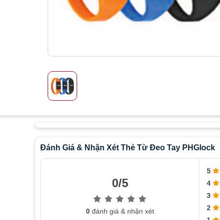
Đánh Giá & Nhận Xét Thẻ Từ Đeo Tay PHGlock
5
0/5
4
3
2
0
đánh giá & nhận xét