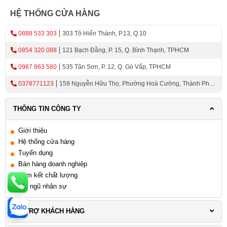
HỆ THỐNG CỬA HÀNG
0888 533 303
303 Tô Hiến Thành, P.13, Q.10
0854 320 088
121 Bạch Đằng, P. 15, Q. Bình Thạnh, TPHCM
0987 863 580
535 Tân Sơn, P. 12, Q. Gò Vấp, TPHCM
0378771123
159 Nguyễn Hữu Thọ, Phường Hoà Cường, Thành Phố
Đà Nẵng
THÔNG TIN CÔNG TY
Giới thiệu
Hệ thống cửa hàng
Tuyển dụng
Bán hàng doanh nghiệp
Cam kết chất lượng
Đội ngũ nhân sự
HỖ TRỢ KHÁCH HÀNG