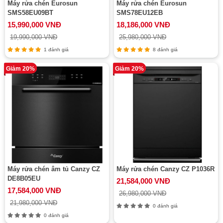
Máy rửa chén Eurosun
Máy rửa chén Eurosun
SMS58EU09BT
SMS78EU12EB
15,990,000 VNĐ
18,186,000 VNĐ
19,990,000 VNĐ
25,980,000 VNĐ
1 đánh giá
8 đánh giá
Giảm 20%
Giảm 20%
Máy rửa chén âm tủ Canzy CZ
Máy rửa chén Canzy CZ P1036R
DE8B05EU
21,584,000 VNĐ
17,584,000 VNĐ
26,980,000 VNĐ
21,980,000 VNĐ
0 đánh giá
0 đánh giá