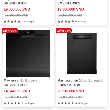
SMS81EU19EB
SMS81EU19ES
19,306,000 VNĐ
19,306,000 VNĐ
27,580,000 VNĐ
27,580,000 VNĐ
0 đánh giá
0 đánh giá
Giảm 20%
Giảm 25%
Máy rửa chén Eurosun
Máy rửa chén 14 bộ Eurogold
SMS60EU08EB
EUW75TL14BB
14,944,000 VNĐ
20,910,000 VNĐ
18,680,000 VNĐ
27,880,000 VNĐ
0 đánh giá
0 đánh giá