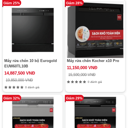
Giảm 25%
Giảm 28%
Máy rửa chén 10 bộ Eurogold
Máy rửa chén Kocher x10 Pro
EUW60TL10B
11,150,000 VNĐ
14,887,500 VNĐ
15,590,000 VNĐ
19,850,000 VNĐ
0 đánh giá
0 đánh giá
Giảm 32%
Giảm 29%