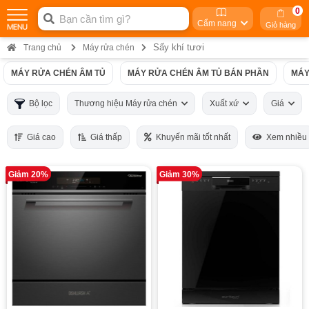
0
Cẩm nang
Giỏ hàng
Sấy khí tươi
Trang chủ
Máy rửa chén
MÁY RỬA CHÉN ÂM TỦ
MÁY RỬA CHÉN ÂM TỦ BÁN PHẦN
MÁY
Bộ lọc
Thương hiệu Máy rửa chén
Xuất xứ
Giá
Giá cao
Giá thấp
Khuyến mãi tốt nhất
Xem nhiều
Giảm 20%
Giảm 30%