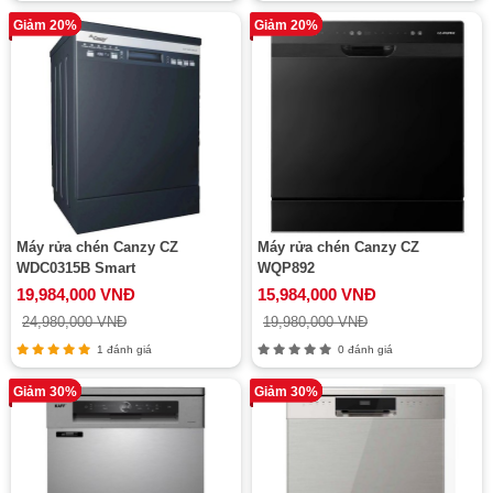
Giảm 20%
Giảm 20%
Máy rửa chén Canzy CZ
Máy rửa chén Canzy CZ
WDC0315B Smart
WQP892
19,984,000 VNĐ
15,984,000 VNĐ
24,980,000 VNĐ
19,980,000 VNĐ
1 đánh giá
0 đánh giá
Giảm 30%
Giảm 30%