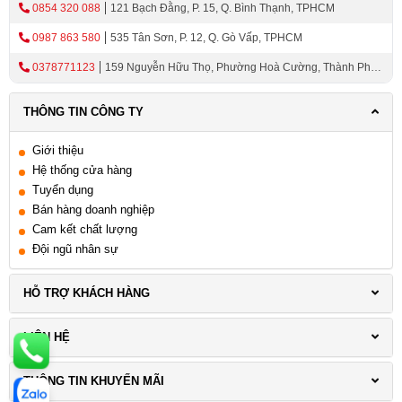
0854 320 088
121 Bạch Đằng, P. 15, Q. Bình Thạnh, TPHCM
0987 863 580
535 Tân Sơn, P. 12, Q. Gò Vấp, TPHCM
0378771123
159 Nguyễn Hữu Thọ, Phường Hoà Cường, Thành Phố
Đà Nẵng
THÔNG TIN CÔNG TY
Giới thiệu
Hệ thống cửa hàng
Tuyển dụng
Bán hàng doanh nghiệp
Cam kết chất lượng
Đội ngũ nhân sự
HỖ TRỢ KHÁCH HÀNG
LIÊN HỆ
THÔNG TIN KHUYẾN MÃI