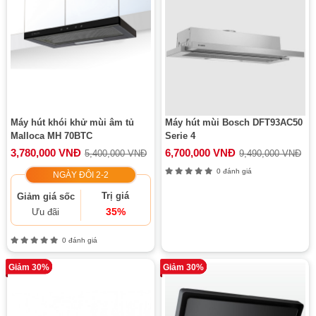
Máy hút khói khử mùi âm tủ
Máy hút mùi Bosch DFT93AC50
Malloca MH 70BTC
Serie 4
3,780,000 VNĐ
6,700,000 VNĐ
5,400,000 VNĐ
9,490,000 VNĐ
0 đánh giá
NGÀY ĐÔI 2-2
Trị giá
Giảm giá sốc
35%
Ưu đãi
0 đánh giá
Giảm 30%
Giảm 30%