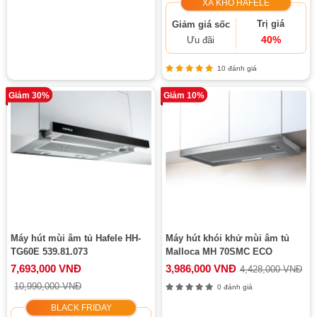
XẢ KHO HAFELE
Trị giá
Giảm giá sốc
40%
Ưu đãi
10 đánh giá
Giảm 30%
Giảm 10%
Máy hút mùi âm tủ Hafele HH-
Máy hút khói khử mùi âm tủ
TG60E 539.81.073
Malloca MH 70SMC ECO
7,693,000 VNĐ
3,986,000 VNĐ
4,428,000 VNĐ
10,990,000 VNĐ
0 đánh giá
BLACK FRIDAY