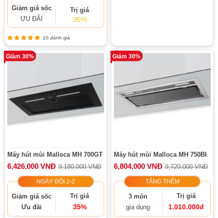
Giảm giá sốc
Trị giá
ƯU ĐÃI
35%
10 đánh giá
Giảm 30%
Giảm 30%
Máy hút mùi Malloca MH 700GT
Máy hút mùi Malloca MH 750BI
6,426,000 VNĐ
6,804,000 VNĐ
9,180,000 VNĐ
9,720,000 VNĐ
NGÀY ĐÔI 2-2
TẶNG THÊM
Trị giá
Trị giá
Giảm giá sốc
3 món
35%
1.010.000đ
Ưu đãi
gia dụng