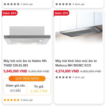
0 đánh giá
0 đánh giá
Giảm 30%
Giảm 10%
Máy hút mùi âm tủ Hafele HH-
Máy hút khói khử mùi âm tủ
TI60D 539.81.083
Malloca MH 90SMC ECO
5,845,000 VNĐ
4,374,000 VNĐ
8,350,000 VNĐ
4,860,000 VNĐ
0 đánh giá
QUÀ TẶNG NÀNG
Giảm giá sốc
Trị giá
ƯU ĐÃI
2.101.770đ
9 đánh giá