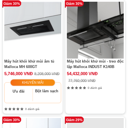
Giảm 30%
Giảm 30%
Máy hút khói khử mùi âm tủ
Máy hút khói khử mùi - treo độc
Malloca MH 600GT
lập Malloca INDUST K140B
5,746,000 VNĐ
54,432,000 VNĐ
8,208,000 VNĐ
77,760,000 VNĐ
KHUYẾN MÃI
0 đánh giá
Bột làm sạch
Ưu đãi
0 đánh giá
Giảm 30%
Giảm 29%