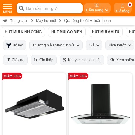
0
Cẩm nang
Giỏ hàng
Qua ống thoát + tuần hoàn
Trang chủ
Máy hút mùi
HÚT MÙI KÍNH CONG
HÚT MÙI CỔ ĐIỂN
HÚT MÙI ÂM TỦ
HÚ
Bộ lọc
Thương hiệu Máy hút mùi
Giá
Kích thước
Giá cao
Giá thấp
Khuyến mãi tốt nhất
Xem nhiều
Giảm 30%
Giảm 30%