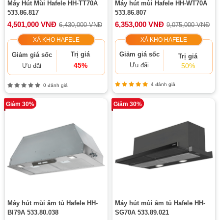
Máy Hút Mùi Hafele HH-TT70A
Máy hút mùi Hafele HH-WT70A
533.86.817
533.86.807
4,501,000 VNĐ
6,353,000 VNĐ
6,430,000 VNĐ
9,075,000 VNĐ
XẢ KHO HAFELE
XẢ KHO HAFELE
Trị giá
Giảm giá sốc
Giảm giá sốc
Trị giá
45%
Ưu đãi
50%
Ưu đãi
4 đánh giá
0 đánh giá
Giảm 30%
Giảm 30%
Máy hút mùi âm tủ Hafele HH-
Máy hút mùi âm tủ Hafele HH-
BI79A 533.80.038
SG70A 533.89.021