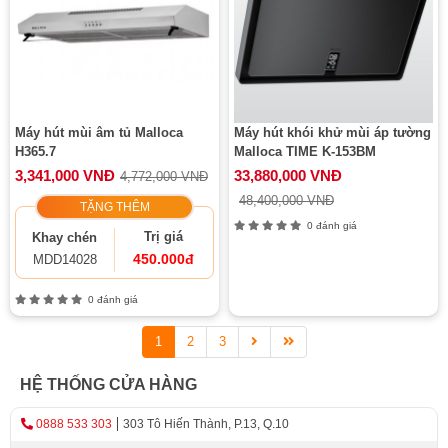
Máy hút mùi âm tủ Malloca
Máy hút khói khử mùi áp tường
H365.7
Malloca TIME K-153BM
3,341,000 VNĐ
33,880,000 VNĐ
4,772,000 VNĐ
48,400,000 VNĐ
TẶNG THÊM
0 đánh giá
Trị giá
Khay chén
450.000đ
MDD14028
0 đánh giá
1
2
3
HỆ THỐNG CỬA HÀNG
0888 533 303
303 Tô Hiến Thành, P.13, Q.10