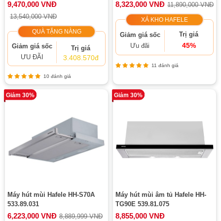
9,470,000 VNĐ
8,323,000 VNĐ
11,890,000 VNĐ
13,540,000 VNĐ
XẢ KHO HAFELE
QUÀ TẶNG NÀNG
Trị giá
Giảm giá sốc
45%
Ưu đãi
Giảm giá sốc
Trị giá
ƯU ĐÃI
3.408.570đ
11 đánh giá
10 đánh giá
Giảm 30%
Giảm 30%
Máy hút mùi Hafele HH-S70A
Máy hút mùi âm tủ Hafele HH-
533.89.031
TG90E 539.81.075
6,223,000 VNĐ
8,855,000 VNĐ
8,889,999 VNĐ