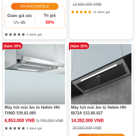
12,650,000 VNĐ
XẢ KHO HAFELE
11 đánh giá
Trị giá
Giảm giá sốc
50%
Ưu đãi
0 đánh giá
Giảm 30%
Giảm 30%
Máy hút mùi âm tủ Hafele HH-
Máy hút mùi âm tủ Hafele HH-
TI90D 539.81.085
BI72A 533.80.027
6,853,000 VNĐ
14,392,000 VNĐ
9,790,000 VNĐ
20,560,000 VNĐ
0 đánh giá