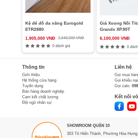
Kệ để đồ đa năng Eurogold
Giá Xoong Nồi Ti
ETR2880
Grandx XP.90T
1,905,000 VNĐ
2,540,000 VNĐ
6,100,000 VNĐ
0 đánh giá
0 đánh
Thông tin
Liên hệ
Giới thiệu
Gọi mua hàn
Hệ thống cửa hàng
Gọi khiếu nạ
Tuyển dụng
Gọi zalo:
09
Bán hàng doanh nghiệp
Kết nối vớ
Cam kết chất lượng
Đội ngũ nhân sự
SHOWROOM QUẬN 10
303 Tô Hiến Thành,
Phường Hòa Hưng