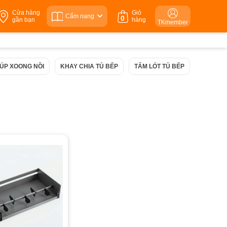
Cửa hàng
Giỏ
Cẩm nang
0
gần bạn
hàng
TKmember
 ÚP XOONG NỒI
KHAY CHIA TỦ BẾP
TẤM LÓT TỦ BẾP
TAY NÂ