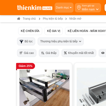
Xem giá tại
Danh mục
Miền nam
Trang chủ
Phụ kiện tủ bếp
Nhấn mở
KỆ CHÉN DĨA
KỆ GIA VỊ
KỆ LIÊN HOÀN - MÂM XOAY
Bộ lọc
Thương hiệu phụ kiện tủ bếp
Giá cao
Giá thấp
Khuyến mãi tốt nhất
Giảm 25%