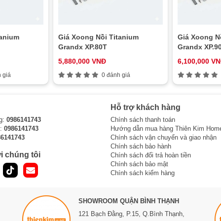
tanium
Giá Xoong Nồi Titanium
Giá Xoong N
Grandx XP.80T
Grandx XP.9
5,880,000 VNĐ
6,100,000 V
 giá
0 đánh giá
Hỗ trợ khách hàng
g:
0986141743
Chính sách thanh toán
i:
0986141743
Hướng dẫn mua hàng Thiên Kim Hom
86141743
Chính sách vận chuyển và giao nhận
Chính sách bảo hành
i chúng tôi
Chính sách đổi trả hoàn tiền
Chính sách bảo mật
Chính sách kiểm hàng
SHOWROOM QUẬN BÌNH THẠNH
121 Bạch Đằng, P.15, Q.Bình Thạnh,