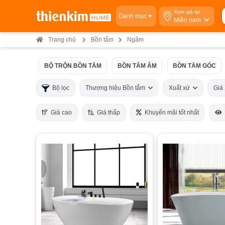
Xem giá tại
Danh mục
Miền nam
Trang chủ
Bồn tắm
Ngâm
BỘ TRỘN BỒN TẮM
BỒN TẮM ÂM
BỒN TẮM GÓC
Bộ lọc
Thương hiệu Bồn tắm
Xuất xứ
Gi
Giá cao
Giá thấp
Khuyến mãi tốt nhất