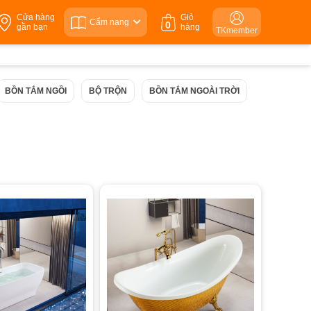
Cửa hàng
Giỏ
Cẩm nang
0
gần bạn
hàng
TKmember
BỒN TẮM NGỒI
BỘ TRỘN
BỒN TẮM NGOÀI TRỜI