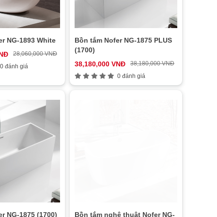
er NG-1893 White
Bồn tắm Nofer NG-1875 PLUS
(1700)
VNĐ
28,060,000 VNĐ
38,180,000 VNĐ
38,180,000 VNĐ
0 đánh giá
0 đánh giá
er NG-1875 (1700)
Bồn tắm nghệ thuật Nofer NG-