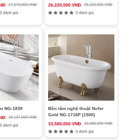
VNĐ
27,370,000 VNĐ
26,220,000 VNĐ
26,220,000 VNĐ
0 đánh giá
0 đánh giá
er NG-1839
Bồn tắm nghệ thuật Nofer
Gold NG-1716P (1500)
VNĐ
28,137,000 VNĐ
33,580,000 VNĐ
33,580,000 VNĐ
0 đánh giá
0 đánh giá