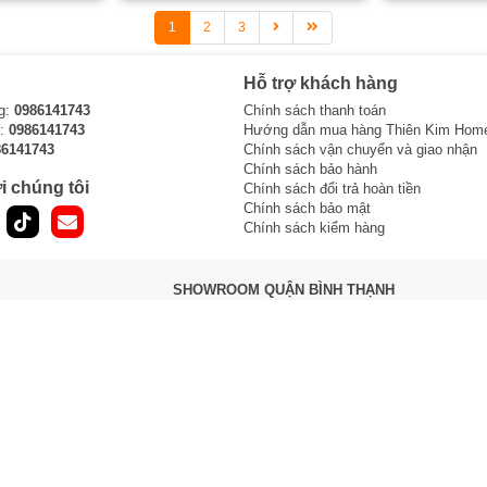
1
2
3
Hỗ trợ khách hàng
g:
0986141743
Chính sách thanh toán
i:
0986141743
Hướng dẫn mua hàng Thiên Kim Hom
86141743
Chính sách vận chuyển và giao nhận
Chính sách bảo hành
i chúng tôi
Chính sách đổi trả hoàn tiền
Chính sách bảo mật
Chính sách kiểm hàng
SHOWROOM QUẬN BÌNH THẠNH
121 Bạch Đằng, P.15, Q.Bình Thạnh,
TPHCM
Sư
Hotline1 :
0965 810 771
Hotline2 :
0854 320 088
Làm việc 8h -> 21h hàng ngày
Bản đồ