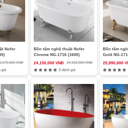
ật Nofer
Bồn tắm nghệ thuật Nofer
Bồn tắm ngh
00)
Chrome NG-1716 (1600)
Gold NG-171
5,070,000 VNĐ
24,150,000 VNĐ
24,150,000 VNĐ
25,990,000 
 giá
0 đánh giá