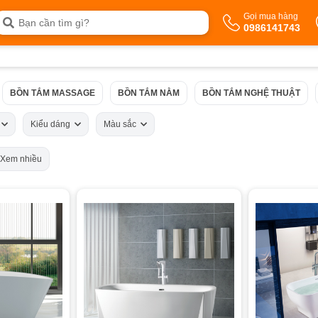
Gọi mua hàng
0986141743
BỒN TẮM MASSAGE
BỒN TẮM NẰM
BỒN TẮM NGHỆ THUẬT
á
Kiểu dáng
Màu sắc
Xem nhiều