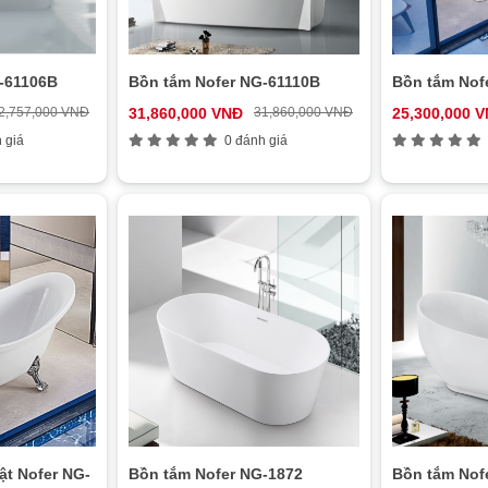
-61106B
Bồn tắm Nofer NG-61110B
Bồn tắm Nof
2,757,000 VNĐ
31,860,000 VNĐ
31,860,000 VNĐ
25,300,000 
 giá
0 đánh giá
ật Nofer NG-
Bồn tắm Nofer NG-1872
Bồn tắm Nof