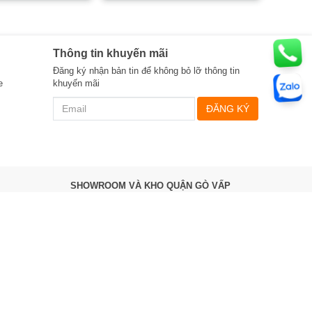
Thông tin khuyến mãi
Đăng ký nhận bản tin để không bỏ lỡ thông tin
e
khuyến mãi
ĐĂNG KÝ
SHOWROOM VÀ KHO QUẬN GÒ VẤP
535 Tân Sơn, P.12, Quận Gò Vấp,
TPHCM
Điện thoại:
0987 863 580
Làm việc 8h ->17h hàng ngày
Bản đồ