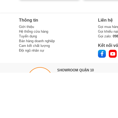
Thông tin
Liên hệ
Giới thiệu
Gọi mua hàn
Hệ thống cửa hàng
Gọi khiếu nạ
Tuyển dụng
Gọi zalo:
09
Bán hàng doanh nghiệp
Kết nối vớ
Cam kết chất lượng
Đội ngũ nhân sự
SHOWROOM QUẬN 10
303 Tô Hiến Thành,
Phường Hòa Hưng
(Quận 10, TPHCM cũ)
Đối diện Big C (Ngã 3 Tô Hiến Thành, 
Vạn Hạnh)
Hotline :
0888 533 303
Làm việc 8h -> 21h hàng ngày