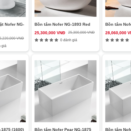
ật Nofer NG-
Bồn tắm Nofer NG-1893 Red
Bồn tắm Nof
25,300,000 VNĐ
25,300,000 VNĐ
28,060,000 
6,220,000 VNĐ
0 đánh giá
 giá
-1875 (1600)
Bồn tắm Nofer Pear NG-1875
Bồn tắm Nof