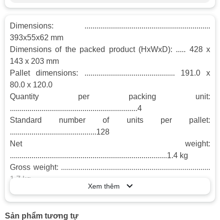
Dimensions: ................................................................
393x55x62 mm
Dimensions of the packed product (HxWxD): ..... 428 x
143 x 203 mm
Pallet dimensions: .............................................. 191.0 x
80.0 x 120.0
Quantity per packing unit:
.................................................................4
Standard number of units per pallet:
............................................128
Net weight:
................................................................................1.4 kg
Gross weight: ............................................................................
1.7 kg
Xem thêm
Connection Rating:
................................................................... 750 W
Voltage: ...............................................................................
Sản phẩm tương tự