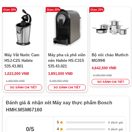
220-240 V
Giảm 30%
Giảm 25%
Giảm 25%
Frequency:
............................................................................50/60 Hz
Length electrical supply cord:
..............................................140.0 cm
Plug type: ................................................Gardy plug without
earthing
Included accessories: .... 1 x stainless steel mixing wand,
Máy Vắt Nước Cam
Máy pha cà phê viên
Bộ nồi chảo Mutlich
1 x beating
HSJ-C2S Hafele
nén Hafele HS-C31S
MG994I
535.43.801
535.43.021
whisk, 1 x universal shredder, 1 x mixing/measuring
4,642,500 VNĐ
1,022,000 VNĐ
3,891,000 VNĐ
beaker with spout
6,190,000 VNĐ
1,460,000 VNĐ
5,189,000 VNĐ
SO SÁNH CHI TIẾT
SO SÁNH CHI TIẾT
SO SÁNH CHI TIẾT
Đánh giá & nhận xét Máy xay thực phẩm Bosch
HMH.MSM67160
5
0 đánh giá
0/5
4
0 đánh giá