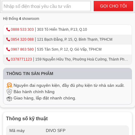
GỌI CHO TÔI
Hệ thống
4
showroom
0888 533 303
303 Tô Hiến Thành, P.13, Q.10
0854 320 088
121 Bạch Đằng, P. 15, Q. Bình Thạnh, TPHCM
0987 863 580
535 Tân Sơn, P. 12, Q. Gò Vấp, TPHCM
0378771123
159 Nguyễn Hữu Thọ, Phường Hoà Cường, Thành Phố
Đà Nẵng
THÔNG TIN SẢN PHẨM
Nguyên đai nguyên kiện, đầy đủ phụ kiện từ nhà sản xuất.
Bảo hành chính hãng
Giao hàng, lắp đặt nhanh chóng.
Thông số kỹ thuật
Mã máy
DIVO SFP