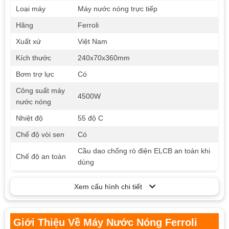
Loại máy
Máy nước nóng trực tiếp
Hãng
Ferroli
Xuất xứ
Việt Nam
Kích thước
240x70x360mm
Bơm trợ lực
Có
Công suất máy
4500W
nước nóng
Nhiệt độ
55 độ C
Chế độ vòi sen
Có
Cầu dao chống rò điện ELCB an toàn khi
Chế độ an toàn
dùng
Chất liệu vỏ
Nhựa ABS
Xem cấu hình chi tiết
máy
Tùy chỉnh nhiệt
Điều chỉnh nhiệt độ chính xác
độ nước
Giới Thiệu Về Máy Nước Nóng Ferroli