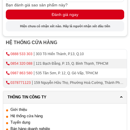
Bạn đánh giá sao sản phẩm này?
Tay sen đa chức năng của máy nước nóng Ferroli DIVO
SFP mang đến sự tiện ích và linh hoạt trong việc sử
Đánh giá ngay
dụng. Tay sen có thể điều chỉnh được vòi sen, chế độ
Hiện chưa có nhận xét nào. Hãy là người nhận xét đầu tiên
phun nước và áp lực nước, giúp bạn tùy chỉnh theo sở
thích cá nhân.
HỆ THỐNG CỬA HÀNG
Bạn có thể thay đổi từ chế độ phun mưa nhẹ đến chế độ
phun xông mạnh để có trải nghiệm tắm thư giãn hoặc
0888 533 303
303 Tô Hiến Thành, P.13, Q.10
massage.
0854 320 088
121 Bạch Đằng, P. 15, Q. Bình Thạnh, TPHCM
Thiết kế nhỏ gọn làm tăng tính tiện dụng
0987 863 580
535 Tân Sơn, P. 12, Q. Gò Vấp, TPHCM
Thiết kế của máy nước nóng Ferroli DIVO SFP cũng rất
0378771123
159 Nguyễn Hữu Thọ, Phường Hoà Cường, Thành Phố
sang trọng và hiện đại. Với vỏ bọc bằng thép không gỉ và
Đà Nẵng
màu sắc trang nhã, máy nước nóng này không chỉ là một
THÔNG TIN CÔNG TY
thiết bị hữu ích mà còn là một phần trang trí cho phòng
Giới thiệu
tắm của bạn.
Hệ thống cửa hàng
Với kích thước nhỏ gọn và hình dạng tinh tế, máy nước
Tuyển dụng
nóng Ferroli DIVO SFP sẽ phù hợp với mọi không gian
Bán hàng doanh nghiệp