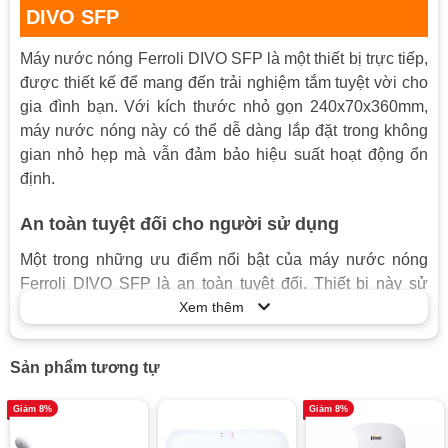
DIVO SFP
Máy nước nóng Ferroli DIVO SFP là một thiết bị trực tiếp,
được thiết kế để mang đến trải nghiệm tắm tuyệt vời cho
gia đình bạn. Với kích thước nhỏ gọn 240x70x360mm,
máy nước nóng này có thể dễ dàng lắp đặt trong không
gian nhỏ hẹp mà vẫn đảm bảo hiệu suất hoạt động ổn
định.
An toàn tuyệt đối cho người sử dụng
Một trong những ưu điểm nổi bật của máy nước nóng
Ferroli DIVO SFP là an toàn tuyệt đối. Thiết bị này sử
dụng nguyên lý trao đổi nhiệt làm nóng nước bằng dung
Xem thêm
môi nóng thay vì thanh nhiệt đun điện như bình nước
nóng thông thường. Điều này giúp loại bỏ hoàn toàn
Sản phẩm tương tự
nguy cơ rò điện và đảm bảo an toàn tuyệt đối cho người
sử dụng.
Giảm 8%
Giảm 8%