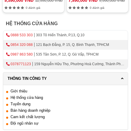
9,590,000 VNĐ
7,990,000 VNĐ
11,990,000 VNĐ
9,990,000 VNĐ
0 đánh giá
0 đánh giá
HỆ THỐNG CỬA HÀNG
0888 533 303
303 Tô Hiến Thành, P.13, Q.10
0854 320 088
121 Bạch Đằng, P. 15, Q. Bình Thạnh, TPHCM
0987 863 580
535 Tân Sơn, P. 12, Q. Gò Vấp, TPHCM
0378771123
159 Nguyễn Hữu Thọ, Phường Hoà Cường, Thành Phố
Đà Nẵng
THÔNG TIN CÔNG TY
Giới thiệu
Hệ thống cửa hàng
Tuyển dụng
Bán hàng doanh nghiệp
Cam kết chất lượng
Đội ngũ nhân sự