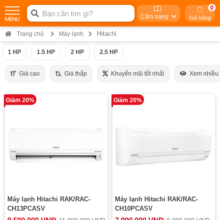
0
Cẩm nang
Giỏ hàng
Hitachi
Trang chủ
Máy lạnh
1 HP
1.5 HP
2 HP
2.5 HP
Giá cao
Giá thấp
Khuyến mãi tốt nhất
Xem nhiều
Giảm 20%
Giảm 20%
Máy lạnh Hitachi RAK/RAC-
Máy lạnh Hitachi RAK/RAC-
CH13PCASV
CH10PCASV