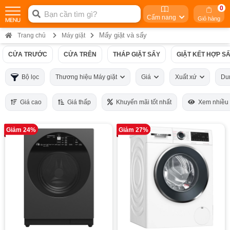
0
Cẩm nang
Giỏ hàng
Mấy giặt và sấy
Trang chủ
Máy giặt
CỬA TRƯỚC
CỬA TRÊN
THÁP GIẶT SẤY
GIẶT KẾT HỢP S
Bộ lọc
Thương hiệu Máy giặt
Giá
Xuất xứ
Du
Giá cao
Giá thấp
Khuyến mãi tốt nhất
Xem nhiều
Giảm 24%
Giảm 27%