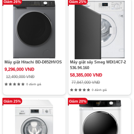
Giảm 26%
Giảm 25%
Máy giặt Hitachi BD-D852HVOS
Máy giặt sấy Smeg WDI14C7-2
536.94.160
9,296,000 VNĐ
58,385,000 VNĐ
12,490,000 VNĐ
77,847,000 VNĐ
0 đánh giá
0 đánh giá
Giảm 25%
Giảm 20%