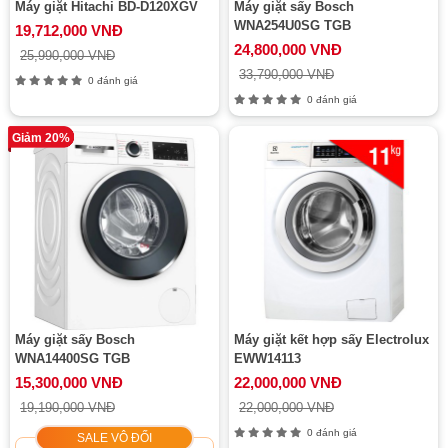
Máy giặt Hitachi BD-D120XGV
Máy giặt sấy Bosch
WNA254U0SG TGB
19,712,000 VNĐ
24,800,000 VNĐ
25,990,000 VNĐ
33,790,000 VNĐ
0 đánh giá
0 đánh giá
Giảm 20%
Máy giặt sấy Bosch
Máy giặt kết hợp sấy Electrolux
WNA14400SG TGB
EWW14113
15,300,000 VNĐ
22,000,000 VNĐ
19,190,000 VNĐ
22,000,000 VNĐ
0 đánh giá
SALE VÔ ĐỐI