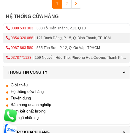
1
2
HỆ THỐNG CỬA HÀNG
0888 533 303
303 Tô Hiến Thành, P.13, Q.10
0854 320 088
121 Bạch Đằng, P. 15, Q. Bình Thạnh, TPHCM
0987 863 580
535 Tân Sơn, P. 12, Q. Gò Vấp, TPHCM
0378771123
159 Nguyễn Hữu Thọ, Phường Hoà Cường, Thành Phố
Đà Nẵng
THÔNG TIN CÔNG TY
Giới thiệu
Hệ thống cửa hàng
Tuyển dụng
Bán hàng doanh nghiệp
Cam kết chất lượng
Đội ngũ nhân sự
HỖ TRỢ KHÁCH HÀNG