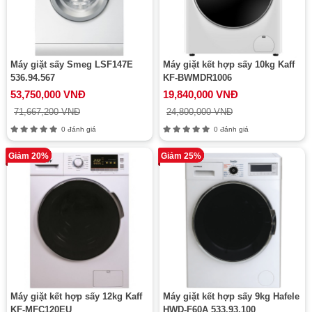
Máy giặt sấy Smeg LSF147E
Máy giặt kết hợp sấy 10kg Kaff
536.94.567
KF-BWMDR1006
53,750,000 VNĐ
19,840,000 VNĐ
71,667,200 VNĐ
24,800,000 VNĐ
0 đánh giá
0 đánh giá
Giảm 20%
Giảm 25%
Máy giặt kết hợp sấy 12kg Kaff
Máy giặt kết hợp sấy 9kg Hafele
KF-MFC120EU
HWD-F60A 533.93.100