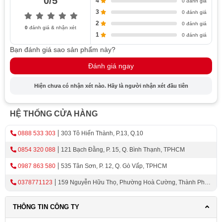
0/5
4
0 đánh giá
theo
3
0 đánh giá
Phụ kiện tùy
2
0 đánh giá
Có
0
đánh giá & nhận xét
chọn
1
0 đánh giá
Bạn đánh giá sao sản phẩm này?
Đánh giá ngay
Hiện chưa có nhận xét nào. Hãy là người nhận xét đầu tiên
HỆ THỐNG CỬA HÀNG
0888 533 303
303 Tô Hiến Thành, P.13, Q.10
0854 320 088
121 Bạch Đằng, P. 15, Q. Bình Thạnh, TPHCM
0987 863 580
535 Tân Sơn, P. 12, Q. Gò Vấp, TPHCM
0378771123
159 Nguyễn Hữu Thọ, Phường Hoà Cường, Thành Phố
Đà Nẵng
THÔNG TIN CÔNG TY