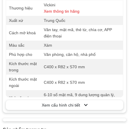
Vickini
Thương hiệu
Xem thông tin hãng
Xuất xứ
Trung Quốc
Vân tay, mật mã, thẻ từ, chìa cơ, APP
Cách mở khoá
điện thoại
Màu sắc
Xám
Phù hợp cho
Văn phòng, căn hộ, nhà phố
Kích thước mặt
C400 x R82 x S70 mm
trong
Kích thước mặt
C400 x R82 x S70 mm
ngoài
6-10 số mật mã, 9 dung lượng quản lý,
Khả năng lưu
100 dung lượng người dùng, 5 dung
trữ
Xem cấu hình chi tiết
lượng khách
Hệ thống khóa tạm dừng hoạt động 60
giây sau khi nhập sai 6 lần liên tiếp.