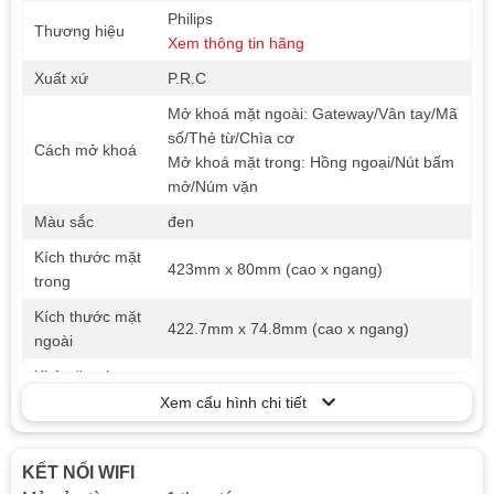
Philips
Thương hiệu
Xem thông tin hãng
Xuất xứ
P.R.C
Mở khoá mặt ngoài: Gateway/Vân tay/Mã
số/Thẻ từ/Chìa cơ
Cách mở khoá
Mở khoá mặt trong: Hồng ngoại/Nút bấm
mở/Núm vặn
Màu sắc
đen
Kích thước mặt
423mm x 80mm (cao x ngang)
trong
Kích thước mặt
422.7mm x 74.8mm (cao x ngang)
ngoài
Khả năng lưu
Vân tay: 100 Thẻ từ: 100 Mã số: 20
trữ
Xem cấu hình chi tiết
Tính năng riêng tư Kết nối wi Mã số ảo
Tính năng
Bảo mật kép
KẾT NỐI WIFI