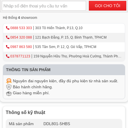
GỌI CHO TÔI
Hệ thống
4
showroom
0888 533 303
303 Tô Hiến Thành, P.13, Q.10
0854 320 088
121 Bạch Đằng, P. 15, Q. Bình Thạnh, TPHCM
0987 863 580
535 Tân Sơn, P. 12, Q. Gò Vấp, TPHCM
0378771123
159 Nguyễn Hữu Thọ, Phường Hoà Cường, Thành Phố
Đà Nẵng
THÔNG TIN SẢN PHẨM
Nguyên đai nguyên kiện, đầy đủ phụ kiện từ nhà sản xuất.
Bảo hành chính hãng.
Giao hàng miễn phí.
Thông số kỹ thuật
Mã sản phẩm
DDL801-5HBS