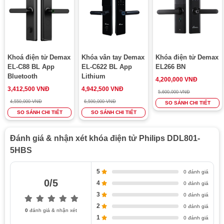
Cài được mã số chủ động ngay trên App
CẢNH BÁO
Cảnh báo pin yếu
Cảnh bảo khóa cưỡng bức
Cảnh báo đóng sai
Khoá điện tử Demax
Khóa vân tay Demax
Khóa điện tử Demax
EL-C88 BL App
EL-C622 BL App
EL266 BN
Bluetooth
Lithium
4,200,000 VNĐ
3,412,500 VNĐ
4,942,500 VNĐ
5,600,000 VNĐ
4,550,000 VNĐ
6,590,000 VNĐ
SO SÁNH CHI TIẾT
SO SÁNH CHI TIẾT
SO SÁNH CHI TIẾT
Đánh giá & nhận xét khóa điện tử Philips DDL801-
5HBS
5
0 đánh giá
0/5
4
0 đánh giá
3
0 đánh giá
2
0 đánh giá
0
đánh giá & nhận xét
1
0 đánh giá