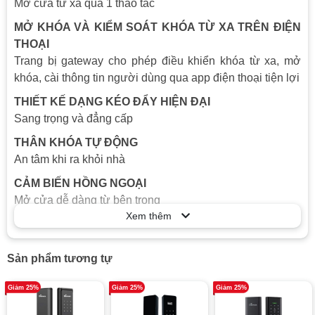
Vật liệu
Hợp kim cao cấp
Mở cửa từ xa qua 1 thao tác
8 Pin AA Thời lượng pin: Lên đến10 tháng
MỞ KHÓA VÀ KIỂM SOÁT KHÓA TỪ XA TRÊN ĐIỆN
Nguồn điện
Nhiệt độ vận hành: -20°C ~ +60°C Độ
THOẠI
ẩm: 15 - 93 % R/H
Trang bị gateway cho phép điều khiển khóa từ xa, mở
Độ dày cửa
38 - 120mm
khóa, cài thông tin người dùng qua app điện thoại tiện lợi
Kết nối điện
THIẾT KẾ DẠNG KÉO ĐẨY HIỆN ĐẠI
Wifi
thoại
Sang trọng và đẳng cấp
THÂN KHÓA TỰ ĐỘNG
An tâm khi ra khỏi nhà
CẢM BIẾN HỒNG NGOẠI
Mở cửa dễ dàng từ bên trong
Xem thêm
ĐẠT CHUẨN IP65 QUỐC TẾ
Chống bụi bẩn và chống nước phun từ mọi hướng
Sản phẩm tương tự
QUẢN LÝ TỪ XA
Nhận thông báo đóng mở cửa ngay trong thời gian thực
Giảm 25%
Giảm 25%
Giảm 25%
Kiểm tra lịch sử ra vào