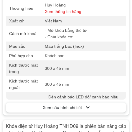
Huy Hoàng
Thương hiệu
Xem thông tin hãng
Xuất xứ
Việt Nam
- Mở khóa bằng thẻ từ
Cách mở khoá
- Chìa khóa cơ
Màu sắc
Màu trắng bạc (Inox)
Phù hợp cho
Khách sạn
Kích thước mặt
300 x 45 mm
trong
Kích thước mặt
300 x 45 mm
ngoài
+ Đèn cảnh báo LED đỏ/ xanh báo hiệu
mở và khóa.
Xem cấu hình chi tiết
+ Có thể lưu trữ 1000 đầu mục hoạt động
(đóng mở cửa), thuận tiên cho công tác
quản lý khách sạn.
Khóa điện tử Huy Hoàng TNHD09 là phiên bản nâng cấp
+ Chức năng thoát hiểm từ bên trong (bẻ