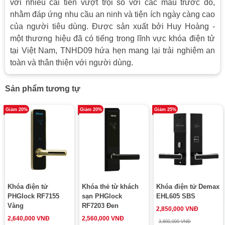
với nhiều cải tiến vượt trội so với các mẫu trước đó,
tay gạt ở bên trong sẽ mở toàn bộ then
nhằm đáp ứng nhu cầu an ninh và tiện ích ngày càng cao
Tính năng
gió và then an toàn trong nhà cùng 1 lúc -
của người tiêu dùng. Được sản xuất bởi Huy Hoàng -
Cửa luôn có thể mở từ bên trong bằng
một thương hiệu đã có tiếng trong lĩnh vực khóa điện tử
tay nắm gạt mà không cần sử dụng chìa)
tại Việt Nam, TNHD09 hứa hẹn mang lại trải nghiệm an
+ Cảnh báo khóa hết pin.
+ Chế độ mở then an toàn (Được cài đặt
toàn và thân thiện với người dùng.
khi cài thẻ)
+ Chế độ luôn mở (Được cài đặt khi cài
Sản phẩm tương tự
thẻ)
Giảm 20%
Giảm 20%
Giảm 25%
Tay ốp được làm bằng inox 304 (SUS
Vật liệu
304)
4 pin AAA (Khuyến cáo sử dụng pin
Nguồn điện
alkaline để đảm bảo độ bền)
Độ dày cửa
35-60mm
Phụ kiện kèm
Khóa điện tử
2 chìa khóa cơ
Khóa thẻ từ khách
Khóa điện tử Demax
theo
PHGlock RF7155
sạn PHGlock
EHL605 SBS
Vàng
RF7203 Đen
2,850,000 VNĐ
2,640,000 VNĐ
2,560,000 VNĐ
3,800,000 VNĐ