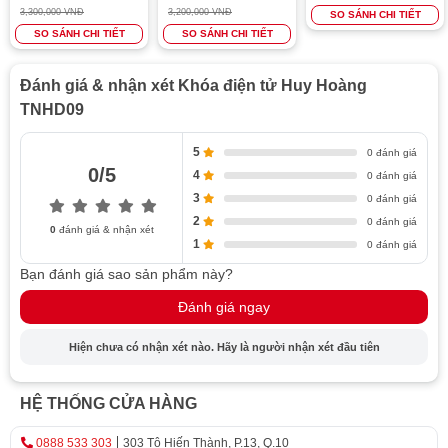
3,300,000 VNĐ
3,200,000 VNĐ
SO SÁNH CHI TIẾT
SO SÁNH CHI TIẾT
SO SÁNH CHI TIẾT
Đánh giá & nhận xét Khóa điện tử Huy Hoàng
TNHD09
5
0 đánh giá
0/5
4
0 đánh giá
3
0 đánh giá
2
0 đánh giá
0
đánh giá & nhận xét
1
0 đánh giá
Bạn đánh giá sao sản phẩm này?
Đánh giá ngay
Hiện chưa có nhận xét nào. Hãy là người nhận xét đầu tiên
HỆ THỐNG CỬA HÀNG
0888 533 303
303 Tô Hiến Thành, P.13, Q.10