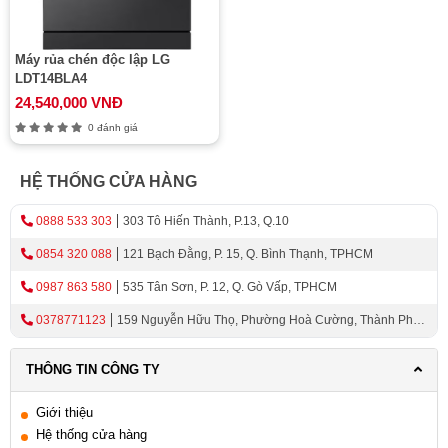
Máy rủa chén độc lập LG
LDT14BLA4
24,540,000 VNĐ
0 đánh giá
HỆ THỐNG CỬA HÀNG
0888 533 303
303 Tô Hiến Thành, P.13, Q.10
0854 320 088
121 Bạch Đằng, P. 15, Q. Bình Thạnh, TPHCM
0987 863 580
535 Tân Sơn, P. 12, Q. Gò Vấp, TPHCM
0378771123
159 Nguyễn Hữu Thọ, Phường Hoà Cường, Thành Phố
Đà Nẵng
THÔNG TIN CÔNG TY
Giới thiệu
Hệ thống cửa hàng