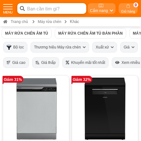
0
Cẩm nang
Giỏ hàng
Khác
Trang chủ
Máy rửa chén
MÁY RỬA CHÉN ÂM TỦ
MÁY RỬA CHÉN ÂM TỦ BÁN PHẦN
MÁY
Bộ lọc
Thương hiệu Máy rửa chén
Xuất xứ
Giá
Giá cao
Giá thấp
Khuyến mãi tốt nhất
Xem nhiều
Giảm 31%
Giảm 32%