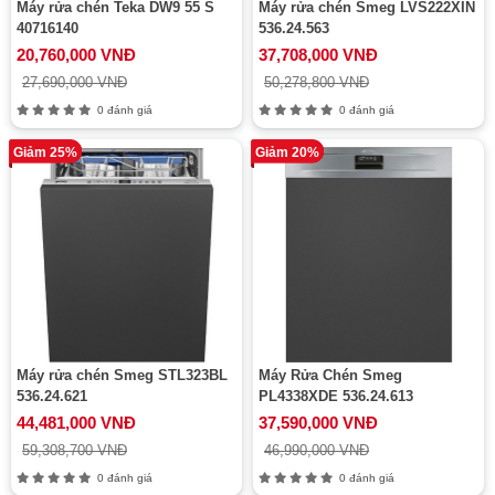
Máy rửa chén Teka DW9 55 S
Máy rửa chén Smeg LVS222XIN
40716140
536.24.563
20,760,000 VNĐ
37,708,000 VNĐ
27,690,000 VNĐ
50,278,800 VNĐ
0 đánh giá
0 đánh giá
Giảm 25%
Giảm 20%
Máy rửa chén Smeg STL323BL
Máy Rửa Chén Smeg
536.24.621
PL4338XDE 536.24.613
44,481,000 VNĐ
37,590,000 VNĐ
59,308,700 VNĐ
46,990,000 VNĐ
0 đánh giá
0 đánh giá