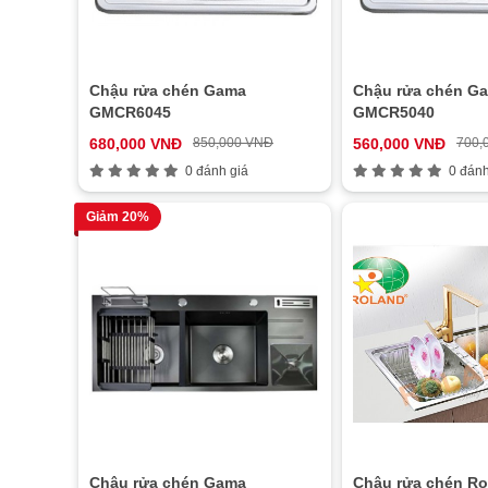
Chậu rửa chén Gama
Chậu rửa chén G
GMCR6045
GMCR5040
680,000 VNĐ
850,000 VNĐ
560,000 VNĐ
700,
0 đánh giá
0 đánh
Giảm 20%
Chậu rửa chén Gama
Chậu rửa chén Ro