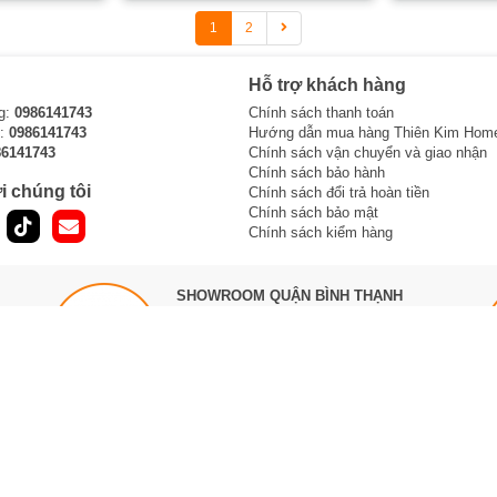
1
2
Hỗ trợ khách hàng
g:
0986141743
Chính sách thanh toán
i:
0986141743
Hướng dẫn mua hàng Thiên Kim Hom
86141743
Chính sách vận chuyển và giao nhận
Chính sách bảo hành
i chúng tôi
Chính sách đổi trả hoàn tiền
Chính sách bảo mật
Chính sách kiểm hàng
SHOWROOM QUẬN BÌNH THẠNH
121 Bạch Đằng, P.15, Q.Bình Thạnh,
TPHCM
Sư
Hotline1 :
0965 810 771
Hotline2 :
0854 320 088
Làm việc 8h -> 21h hàng ngày
Bản đồ