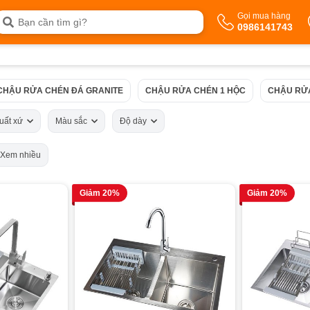
Gọi mua hàng
0986141743
CHẬU RỬA CHÉN ĐÁ GRANITE
CHẬU RỬA CHÉN 1 HỘC
CHẬU RỬ
uất xứ
Màu sắc
Độ dày
Xem nhiều
Giảm 20%
Giảm 20%