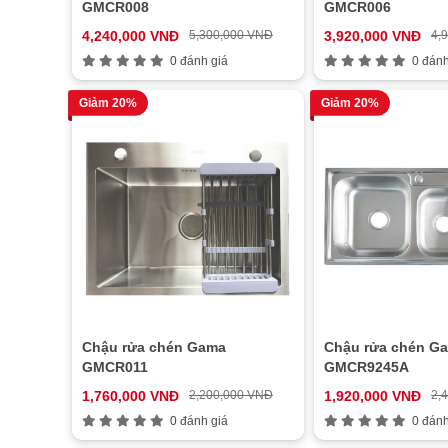
GMCR008
GMCR006
4,240,000 VNĐ
5,300,000 VNĐ
3,920,000 VNĐ
4,
0 đánh giá
0 đánh
Giảm 20%
Giảm 20%
Chậu rửa chén Gama
Chậu rửa chén G
GMCR011
GMCR9245A
1,760,000 VNĐ
2,200,000 VNĐ
1,920,000 VNĐ
2,
0 đánh giá
0 đánh