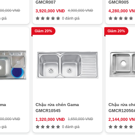
GMCR007
GMCR005
900,000 VNĐ
3,920,000 VNĐ
4,900,000 VNĐ
4,280,000 V
 giá
0 đánh giá
Giảm 20%
Giảm 20%
ama
Chậu rửa chén Gama
Chậu rửa ch
GMCR10545
GMCR12050
400,000 VNĐ
1,320,000 VNĐ
1,650,000 VNĐ
2,144,000 V
 giá
0 đánh giá