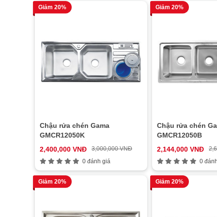
Giảm 20%
Giảm 20%
Chậu rửa chén Gama
Chậu rửa chén G
GMCR12050K
GMCR12050B
2,400,000 VNĐ
3,000,000 VNĐ
2,144,000 VNĐ
2,
0 đánh giá
0 đánh
Giảm 20%
Giảm 20%