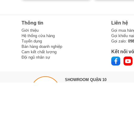
Thông tin
Liên hệ
Giới thiệu
Gọi mua hàn
Hệ thống cửa hàng
Gọi khiếu nạ
Tuyển dụng
Gọi zalo:
09
Bán hàng doanh nghiệp
Kết nối vớ
Cam kết chất lượng
Đội ngũ nhân sự
SHOWROOM QUẬN 10
303 Tô Hiến Thành,
Phường Hòa Hưng
(Quận 10, TPHCM cũ)
Đối diện Big C (Ngã 3 Tô Hiến Thành, 
Vạn Hạnh)
Hotline :
0888 533 303
Làm việc 8h -> 21h hàng ngày