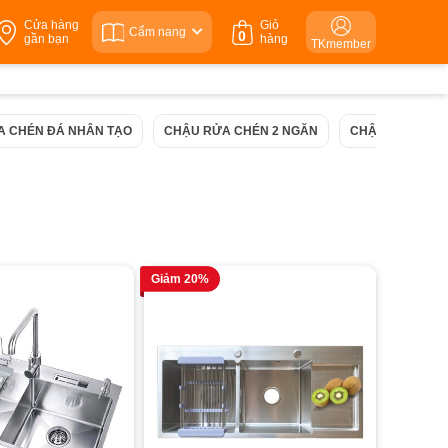
Cửa hàng
Giỏ
Cẩm nang
0
gần bạn
hàng
TKmember
A CHÉN ĐÁ NHÂN TẠO
CHẬU RỬA CHÉN 2 NGĂN
CHẬU RỬA BÁT
Giảm 20%