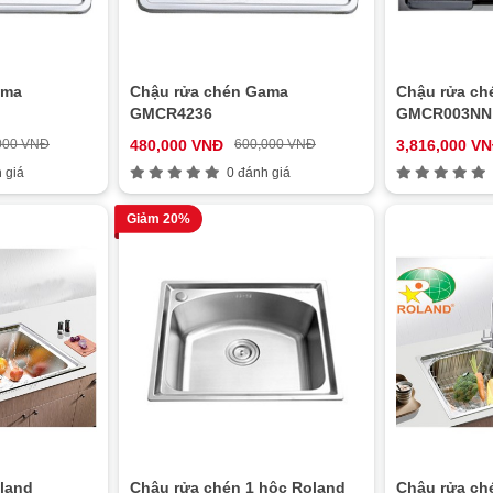
ama
Chậu rửa chén Gama
Chậu rửa ch
GMCR4236
GMCR003NN
000 VNĐ
480,000 VNĐ
600,000 VNĐ
3,816,000 V
 giá
0 đánh giá
Giảm 20%
land
Chậu rửa chén 1 hộc Roland
Chậu rửa ch