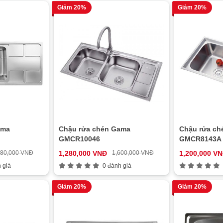
Giảm 20%
Giảm 20%
ama
Chậu rửa chén Gama
Chậu rửa ch
GMCR10046
GMCR8143A
680,000 VNĐ
1,280,000 VNĐ
1,600,000 VNĐ
1,200,000 V
 giá
0 đánh giá
Giảm 20%
Giảm 20%