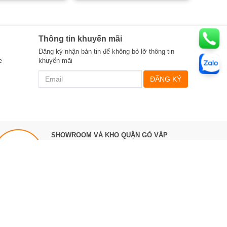
Thông tin khuyến mãi
Đăng ký nhận bản tin để không bỏ lỡ thông tin
e
khuyến mãi
ĐĂNG KÝ
SHOWROOM VÀ KHO QUẬN GÒ VẤP
535 Tân Sơn, P.12, Quận Gò Vấp,
TPHCM
Điện thoại:
0987 863 580
Làm việc 8h ->17h hàng ngày
Bản đồ