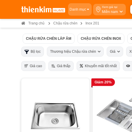
Xem giá tại
Danh mục
Miền nam
Trang chủ
Chậu rửa chén
Inox 201
CHẬU RỬA CHÉN LẮP ÂM
CHẬU RỬA CHÉN INOX
Bộ lọc
Thương hiệu Chậu rửa chén
Giá
X
Giá cao
Giá thấp
Khuyến mãi tốt nhất
Giảm 20%