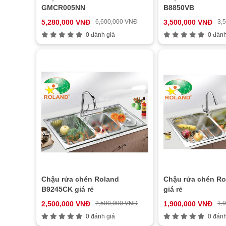
GMCR005NN
B8850VB
5,280,000 VNĐ
6,600,000 VNĐ
3,500,000 VNĐ
3,
0 đánh giá
0 đánh
Chậu rửa chén Roland
Chậu rửa chén Ro
B9245CK giá rẻ
giá rẻ
2,500,000 VNĐ
2,500,000 VNĐ
1,900,000 VNĐ
1,
0 đánh giá
0 đánh