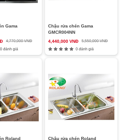
én Gama
Chậu rửa chén Gama
GMCR004NN
NĐ
4,770,000 VNĐ
4,440,000 VNĐ
5,550,000 VNĐ
0 đánh giá
0 đánh giá
én Roland
Chậu rửa chén Roland