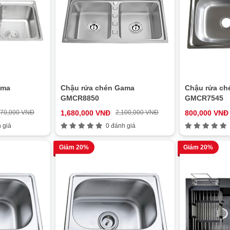
ama
Chậu rửa chén Gama
Chậu rửa ch
GMCR8850
GMCR7545
570,000 VNĐ
1,680,000 VNĐ
2,100,000 VNĐ
800,000 VNĐ
 giá
0 đánh giá
Giảm 20%
Giảm 20%