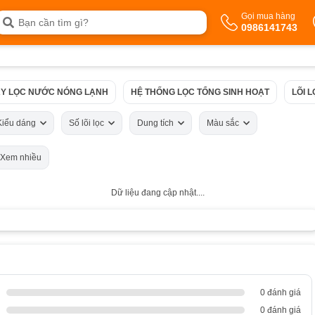
Gọi mua hàng
0986141743
Y LỌC NƯỚC NÓNG LẠNH
HỆ THỐNG LỌC TỔNG SINH HOẠT
LÕI 
Kiểu dáng
Số lõi lọc
Dung tích
Màu sắc
Xem nhiều
Dữ liệu đang cập nhật....
0 đánh giá
0 đánh giá