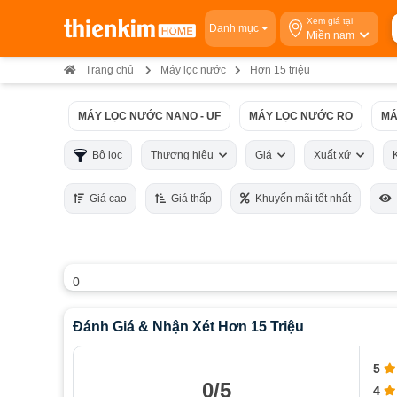
Xem giá tại
Danh mục
Miền nam
Trang chủ
Máy lọc nước
Hơn 15 triệu
MÁY LỌC NƯỚC NANO - UF
MÁY LỌC NƯỚC RO
MÁ
Bộ lọc
Thương hiệu
Giá
Xuất xứ
Giá cao
Giá thấp
Khuyến mãi tốt nhất
0
Đánh Giá & Nhận Xét Hơn 15 Triệu
5
0/5
4