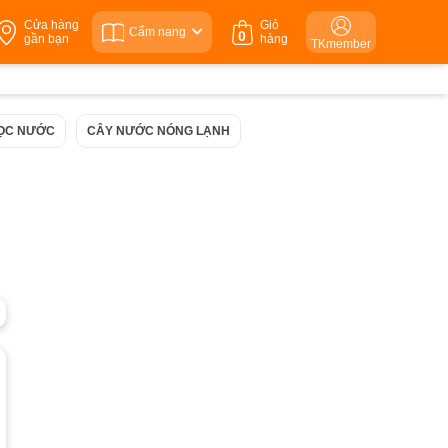
Cửa hàng
Giỏ
Cẩm nang
0
gần bạn
hàng
TKmember
LỌC NƯỚC
CÂY NƯỚC NÓNG LẠNH