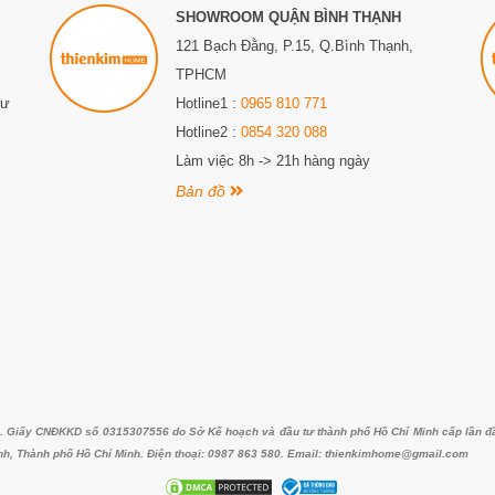
SHOWROOM QUẬN BÌNH THẠNH
121 Bạch Đằng, P.15, Q.Bình Thạnh,
TPHCM
Sư
Hotline1 :
0965 810 771
Hotline2 :
0854 320 088
Làm việc 8h -> 21h hàng ngày
Bản đồ
iấy CNĐKKD số 0315307556 do Sở Kế hoạch và đầu tư thành phố Hồ Chí Minh cấp lần đầu 
nh, Thành phố Hồ Chí Minh. Điện thoại: 0987 863 580. Email: thienkimhome@gmail.com