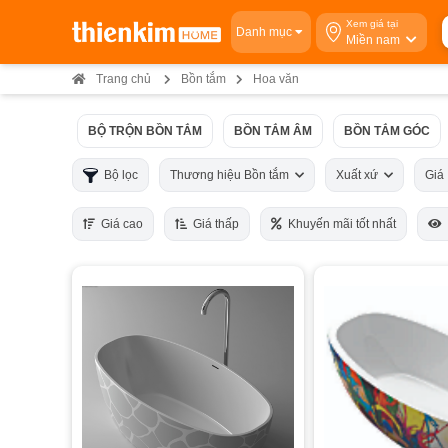
Xem giá tại
Danh mục
Miền nam
Trang chủ
Bồn tắm
Hoa văn
BỘ TRỘN BỒN TẮM
BỒN TẮM ÂM
BỒN TẮM GÓC
Bộ lọc
Thương hiệu Bồn tắm
Xuất xứ
Gi
Giá cao
Giá thấp
Khuyến mãi tốt nhất