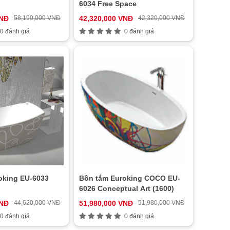
6034 Free Space
VNĐ
58,190,000 VNĐ
42,320,000 VNĐ
42,320,000 VNĐ
0 đánh giá
0 đánh giá
oking EU-6033
Bồn tắm Euroking COCO EU-
6026 Conceptual Art (1600)
VNĐ
44,620,000 VNĐ
51,980,000 VNĐ
51,980,000 VNĐ
0 đánh giá
0 đánh giá