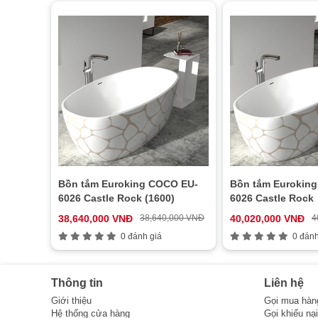
Bồn tắm Euroking COCO EU-
Bồn tắm Eurokin
6026 Castle Rock (1600)
6026 Castle Rock
38,640,000 VNĐ
38,640,000 VNĐ
40,020,000 VNĐ
4
0 đánh giá
0 đánh
Thông tin
Liên hệ
Giới thiệu
Gọi mua hàn
Hệ thống cửa hàng
Gọi khiếu nạ