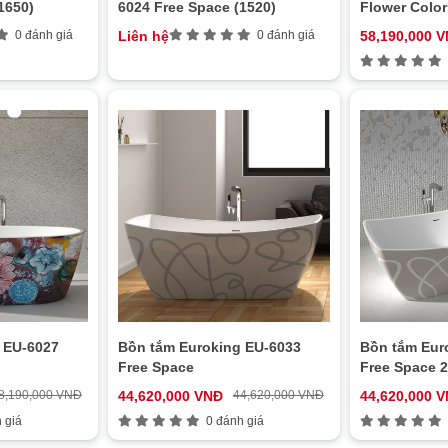
1650)
6024 Free Space (1520)
Flower Color
0 đánh giá
Liên hệ
0 đánh giá
58,190,000 
 EU-6027
Bồn tắm Euroking EU-6033
Bồn tắm Eur
Free Space
Free Space 2
8,190,000 VNĐ
44,620,000 VNĐ
44,620,000 VNĐ
44,620,000 
 giá
0 đánh giá