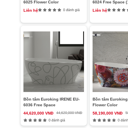
6025 Flower Color
6024 Free Space (
Liên hệ
0 đánh giá
Liên hệ
Bồn tắm Euroking IRENE EU-
Bồn tắm Euroking
6036 Free Space
Flower Color
44,620,000 VNĐ
44,620,000 VNĐ
58,190,000 VNĐ
5
0 đánh giá
0 đánh