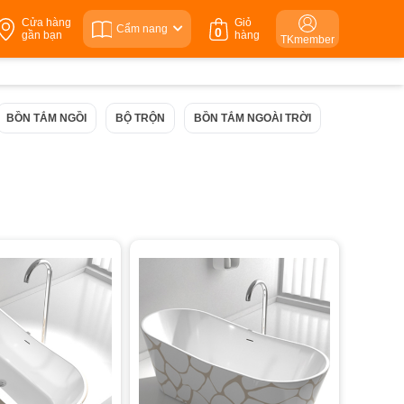
Cửa hàng
Giỏ
Cẩm nang
0
gần bạn
hàng
TKmember
BỒN TẮM NGỒI
BỘ TRỘN
BỒN TẮM NGOÀI TRỜI