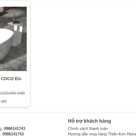
g COCO EU-
0,020,000 VNĐ
 giá
Hỗ trợ khách hàng
g:
0986141743
Chính sách thanh toán
i:
0986141743
Hướng dẫn mua hàng Thiên Kim Hom