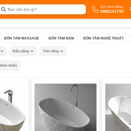
Gọi mua hàng
0986141743
BỒN TẮM MASSAGE
BỒN TẮM NẰM
BỒN TẮM NGHỆ THUẬT
á
Kiểu dáng
Tính năng
Xem nhiều