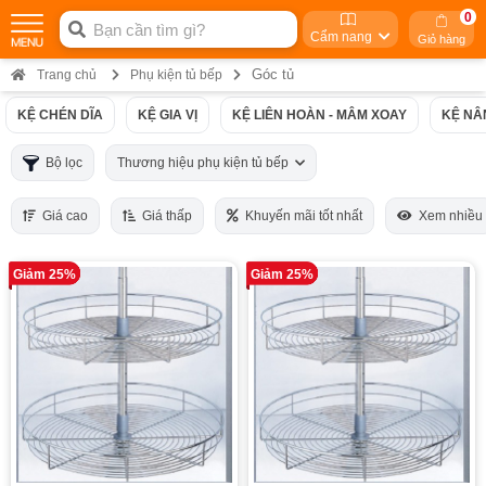
0
Cẩm nang
Giỏ hàng
Góc tủ
Trang chủ
Phụ kiện tủ bếp
KỆ CHÉN DĨA
KỆ GIA VỊ
KỆ LIÊN HOÀN - MÂM XOAY
KỆ NÂ
Bộ lọc
Thương hiệu phụ kiện tủ bếp
Giá cao
Giá thấp
Khuyến mãi tốt nhất
Xem nhiều
Giảm 25%
Giảm 25%