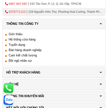
0987 863 580
535 Tân Sơn, P. 12, Q. Gò Vấp, TPHCM
0378771123
159 Nguyễn Hữu Thọ, Phường Hoà Cường, Thành Phố
Đà Nẵng
THÔNG TIN CÔNG TY
Giới thiệu
Hệ thống cửa hàng
Tuyển dụng
Bán hàng doanh nghiệp
Cam kết chất lượng
Đội ngũ nhân sự
HỖ TRỢ KHÁCH HÀNG
LIÊN HỆ
THÔNG TIN KHUYẾN MÃI
KẾT NỐI VỚI CHÚNG TÔI