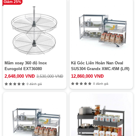
Giảm 25%
Mâm xoay 360 độ Inox
Kệ Góc Liên Hoàn Nan Oval
Eurogold EXT36080
SUS304 Grandx XMC.45M (L/R)
2,648,000 VNĐ
12,860,000 VNĐ
3,530,000 VNĐ
0 đánh giá
0 đánh giá