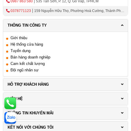
0987 863 580
535 Tân Sơn, P. 12, Q. Gò Vấp, TPHCM
0378771123
159 Nguyễn Hữu Thọ, Phường Hoà Cường, Thành Phố
Đà Nẵng
THÔNG TIN CÔNG TY
Giới thiệu
Hệ thống cửa hàng
Tuyển dụng
Bán hàng doanh nghiệp
Cam kết chất lượng
Đội ngũ nhân sự
HỖ TRỢ KHÁCH HÀNG
LIÊN HỆ
THÔNG TIN KHUYẾN MÃI
KẾT NỐI VỚI CHÚNG TÔI