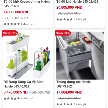
Tủ đồ khô Kessebohmer Hafele
Tủ đồ khô Hafele 545.02.431
545.02.430
20,805,000 VNĐ
14,772,000 VNĐ
29,721,000 VNĐ
21,102,000 VNĐ
0 đánh giá
0 đánh giá
Giảm 30%
Giảm 30%
Rổ Đựng Dụng Cụ Vệ Sinh
Thùng đựng rác Hafele
Hafele 545.48.911
502.73.902
3,478,000 VNĐ
17,084,000 VNĐ
4,968,000 VNĐ
24,405,000 VNĐ
0 đánh giá
0 đánh giá