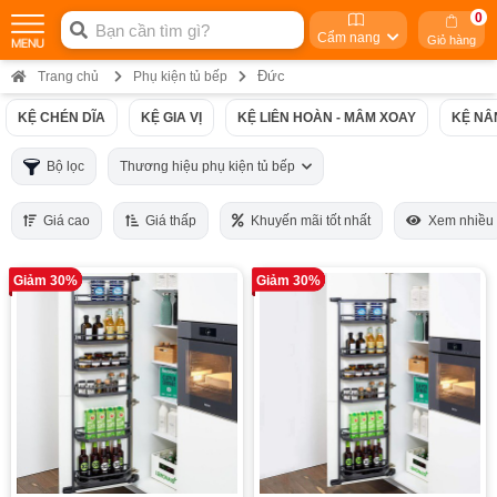
0
Cẩm nang
Giỏ hàng
Đức
Trang chủ
Phụ kiện tủ bếp
KỆ CHÉN DĨA
KỆ GIA VỊ
KỆ LIÊN HOÀN - MÂM XOAY
KỆ NÂ
Bộ lọc
Thương hiệu phụ kiện tủ bếp
Giá cao
Giá thấp
Khuyến mãi tốt nhất
Xem nhiều
Giảm 30%
Giảm 30%