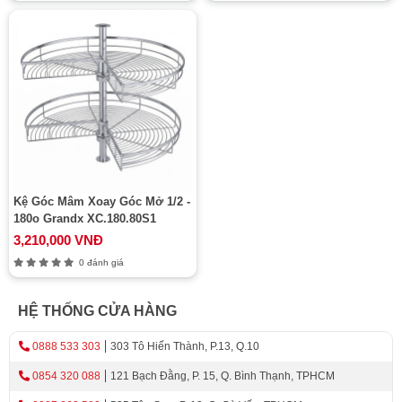
Kệ Góc Mâm Xoay Góc Mở 1/2 -
180o Grandx XC.180.80S1
3,210,000 VNĐ
0 đánh giá
HỆ THỐNG CỬA HÀNG
0888 533 303
303 Tô Hiến Thành, P.13, Q.10
0854 320 088
121 Bạch Đằng, P. 15, Q. Bình Thạnh, TPHCM