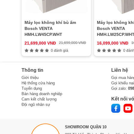
Máy lọc không khí bù ẩm
Máy lọc không kh
Bosch VENTA
Bosch VENTA
HMH.LW45CP.WHT
HMH.LW25CP.WH
21,699,000 VNĐ
21,699,000 VNĐ
16,099,000 VNĐ
1
0 đánh giá
0 đánh
Thông tin
Liên hệ
Giới thiệu
Gọi mua hàn
Hệ thống cửa hàng
Gọi khiếu nạ
Tuyển dụng
Gọi zalo:
09
Bán hàng doanh nghiệp
Kết nối vớ
Cam kết chất lượng
Đội ngũ nhân sự
SHOWROOM QUẬN 10