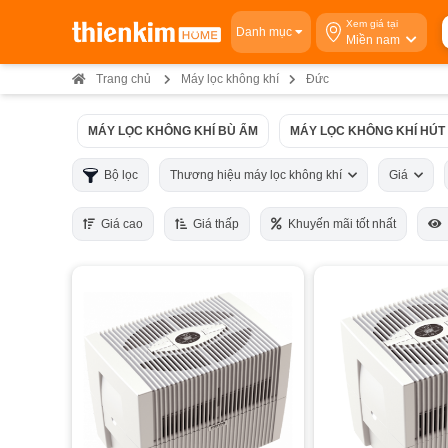
Xem giá tại
Danh mục
Miền nam
Trang chủ
Máy lọc không khí
Đức
MÁY LỌC KHÔNG KHÍ BÙ ẨM
MÁY LỌC KHÔNG KHÍ HÚT
Bộ lọc
Thương hiệu máy lọc không khí
Giá
Giá cao
Giá thấp
Khuyến mãi tốt nhất