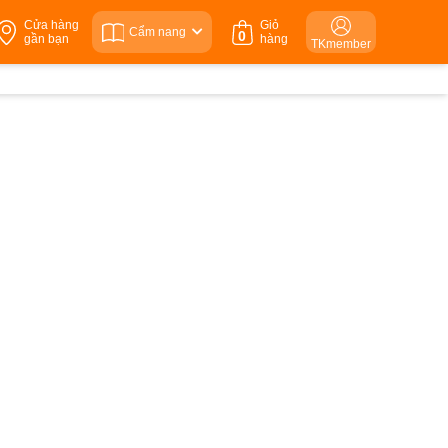
Cửa hàng
Giỏ
Cẩm nang
0
gần bạn
hàng
TKmember