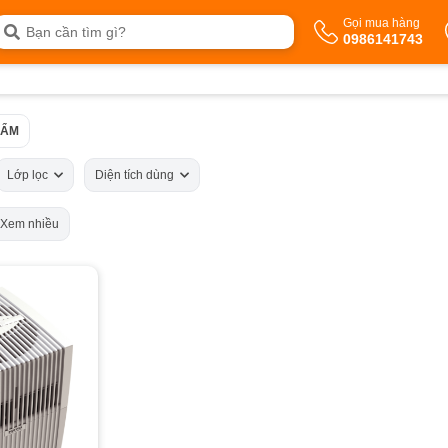
Gọi mua hàng
0986141743
 ẨM
Lớp lọc
Diện tích dùng
Xem nhiều