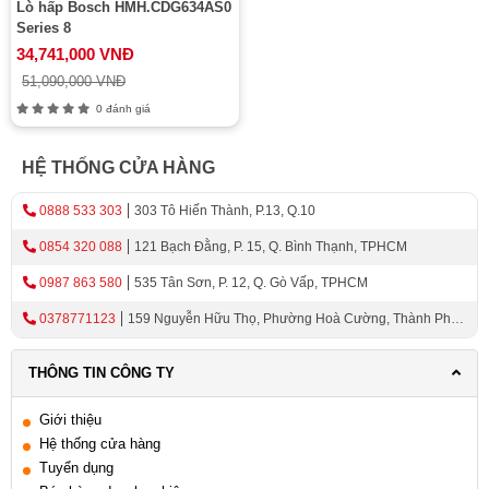
Lò hấp Bosch HMH.CDG634AS0
Series 8
34,741,000 VNĐ
51,090,000 VNĐ
0 đánh giá
HỆ THỐNG CỬA HÀNG
0888 533 303
303 Tô Hiến Thành, P.13, Q.10
0854 320 088
121 Bạch Đằng, P. 15, Q. Bình Thạnh, TPHCM
0987 863 580
535 Tân Sơn, P. 12, Q. Gò Vấp, TPHCM
0378771123
159 Nguyễn Hữu Thọ, Phường Hoà Cường, Thành Phố
Đà Nẵng
THÔNG TIN CÔNG TY
Giới thiệu
Hệ thống cửa hàng
Tuyển dụng