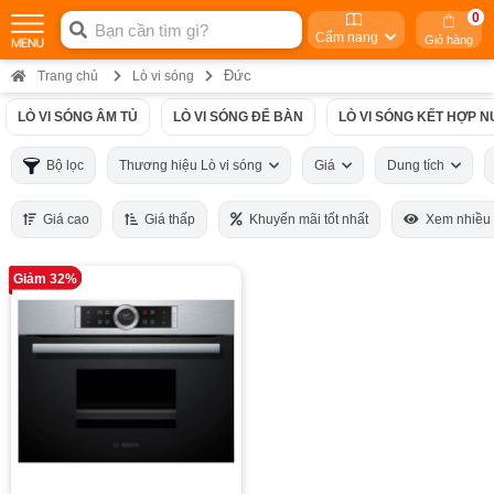
0
Cẩm nang
Giỏ hàng
Đức
Trang chủ
Lò vi sóng
LÒ VI SÓNG ÂM TỦ
LÒ VI SÓNG ĐỂ BÀN
LÒ VI SÓNG KẾT HỢP 
Bộ lọc
Thương hiệu Lò vi sóng
Giá
Dung tích
Giá cao
Giá thấp
Khuyến mãi tốt nhất
Xem nhiều
Giảm 32%