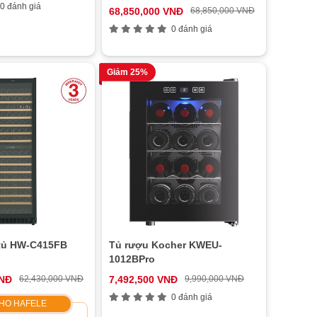
0 đánh giá
68,850,000 VNĐ
68,850,000 VNĐ
0 đánh giá
Giảm 25%
tủ HW-C415FB
Tủ rượu Kocher KWEU-
1012BPro
VNĐ
62,430,000 VNĐ
7,492,500 VNĐ
9,990,000 VNĐ
0 đánh giá
HO HAFELE