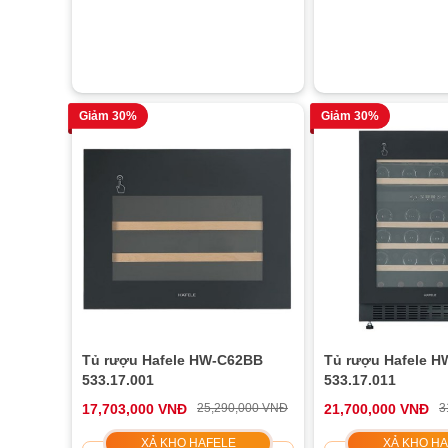
Giảm 30%
Giảm 30%
Tủ rượu Hafele HW-C62BB
Tủ rượu Hafele 
533.17.001
533.17.011
17,703,000 VNĐ
25,290,000 VNĐ
21,700,000 VNĐ
3
XẢ KHO HAFELE
XẢ KHO H