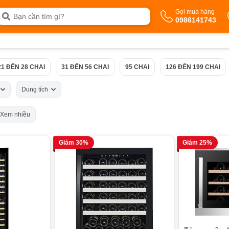
Gọi mua hàng
0986141743
21 ĐẾN 28 CHAI
31 ĐẾN 56 CHAI
95 CHAI
126 ĐẾN 199 CHAI
ứ
Dung tích
Xem nhiều
Giảm 30%
Giảm 25%