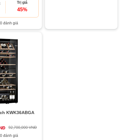
Trị giá
c
45%
0 đánh giá
sch KWK36ABGA
VNĐ
92,700,000 VNĐ
0 đánh giá