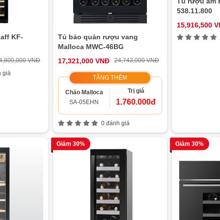
Tủ rượu âm 
538.11.800
15,916,500 
aff KF-
Tủ bảo quản rượu vang
Malloca MWC-46BG
4,800,000 VNĐ
17,321,000 VNĐ
24,743,000 VNĐ
 giá
TẶNG THÊM
Trị giá
Chảo Malloca
1.760.000đ
SA-05EHN
0 đánh giá
Giảm 30%
Giảm 30%