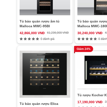
Tủ bảo quản rượu âm tủ
Tủ bảo quản rượ
Malloca MWC-95BI
Malloca MWC-18
42,866,000 VNĐ
61,236,000 VNĐ
30,240,000 VNĐ
4
0 đánh giá
0 đánh
Giảm 24%
Tủ rượu Kocher 
17,190,000 VNĐ
2
Tủ bảo quản rượu Elica