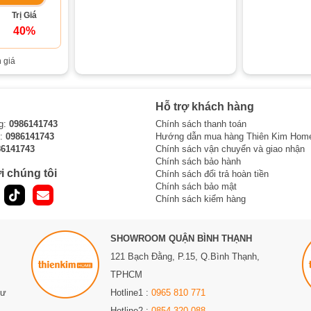
Trị Giá
40%
 giá
Hỗ trợ khách hàng
g:
0986141743
Chính sách thanh toán
i:
0986141743
Hướng dẫn mua hàng Thiên Kim Hom
86141743
Chính sách vận chuyển và giao nhận
Chính sách bảo hành
i chúng tôi
Chính sách đổi trả hoàn tiền
Chính sách bảo mật
Chính sách kiểm hàng
SHOWROOM QUẬN BÌNH THẠNH
121 Bạch Đằng, P.15, Q.Bình Thạnh,
TPHCM
Sư
Hotline1 :
0965 810 771
Hotline2 :
0854 320 088