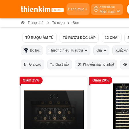
Xem giá tại
Danh mục
Miền nam
Trang chủ
Tủ rượu
Đen
TỦ RƯỢU ÂM TỦ
TỦ RƯỢU ĐỘC LÂP
12 CHAI
Bộ lọc
Thương hiệu Tủ rượu
Giá
Xuất x
Giá cao
Giá thấp
Khuyến mãi tốt nhất
Giảm 25%
Giảm 20%