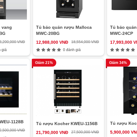
u vang
Tủ bảo quản rượu Malloca
Tủ bảo quản
0BG
MWC-20BG
MWC-24CP
3,200,000 VNĐ
12,988,000 VNĐ
18,554,000 VNĐ
17,993,000 
 giá
0 đánh giá
Giảm 21%
Giảm 34%
KWEU-1128B
Tủ rượu Ko
Tủ rượu Kocher KWEU-1156B
2,500,000 VNĐ
5,900,000 V
21,790,000 VNĐ
27,500,000 VNĐ