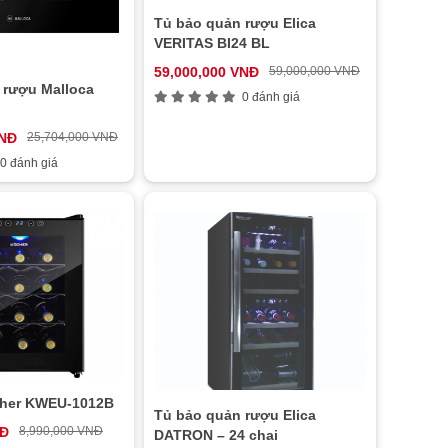
Tủ bảo quản rượu Elica
VERITAS BI24 BL
59,000,000 VNĐ
59,000,000 VNĐ
 rượu Malloca
0 đánh giá
VNĐ
25,704,000 VNĐ
0 đánh giá
cher KWEU-1012B
Tủ bảo quản rượu Elica
NĐ
8,990,000 VNĐ
DATRON – 24 chai