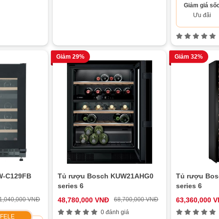
Giảm giá số
Ưu đãi
Giảm 29%
Giảm 32%
HW-C129FB
Tủ rượu Bosch KUW21AHG0
Tủ rượu Bo
series 6
series 6
1,040,000 VNĐ
48,780,000 VNĐ
68,700,000 VNĐ
63,360,000 
0 đánh giá
AFELE