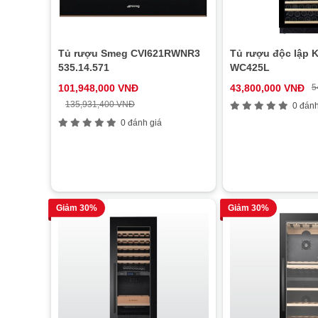
Tủ rượu Smeg CVI621RWNR3
Tủ rượu độc lập K
535.14.571
WC425L
101,948,000 VNĐ
43,800,000 VNĐ
5
135,931,400 VNĐ
0 đánh
0 đánh giá
Giảm 30%
Giảm 30%