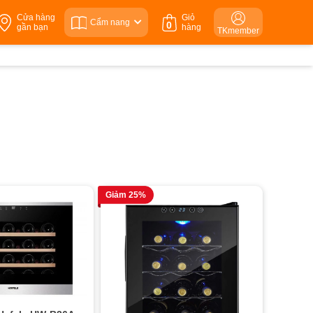
Cửa hàng
Giỏ
Cẩm nang
0
gần bạn
hàng
TKmember
Giảm 25%