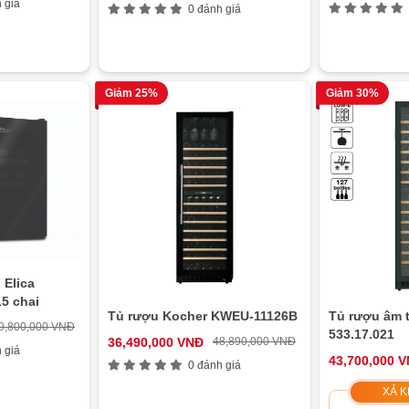
 giá
0 đánh giá
Giảm 25%
Giảm 30%
 Elica
5 chai
Tủ rượu Kocher KWEU-11126B
Tủ rượu âm 
9,800,000 VNĐ
533.17.021
36,490,000 VNĐ
48,890,000 VNĐ
 giá
43,700,000 
0 đánh giá
XẢ K