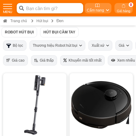
0
Cẩm nang
Giỏ hàng
Đen
Trang chủ
Hút bụi
ROBOT HÚT BỤI
HÚT BỤI CẦM TAY
Bộ lọc
Thương hiệu Robot hút bụi
Xuất xứ
Giá
Giá cao
Giá thấp
Khuyến mãi tốt nhất
Xem nhiều