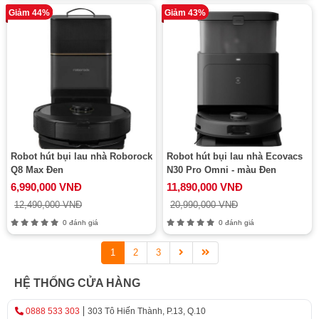
Giảm 44%
Giảm 43%
Robot hút bụi lau nhà Roborock
Robot hút bụi lau nhà Ecovacs
Q8 Max Đen
N30 Pro Omni - màu Đen
6,990,000 VNĐ
11,890,000 VNĐ
12,490,000 VNĐ
20,990,000 VNĐ
0 đánh giá
0 đánh giá
1
2
3
HỆ THỐNG CỬA HÀNG
0888 533 303
303 Tô Hiến Thành, P.13, Q.10