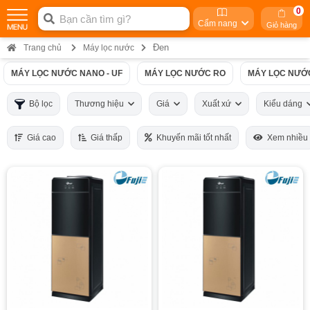
0
Cẩm nang
Giỏ hàng
Đen
Trang chủ
Máy lọc nước
MÁY LỌC NƯỚC NANO - UF
MÁY LỌC NƯỚC RO
MÁY LỌC NƯỚ
Bộ lọc
Thương hiệu
Giá
Xuất xứ
Kiểu dáng
Giá cao
Giá thấp
Khuyến mãi tốt nhất
Xem nhiều