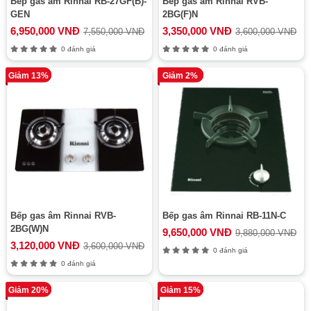
Bếp gas âm Rinnai RB-27GF(B)-
Bếp gas âm Rinnai RVB-
GEN
2BG(F)N
6,950,000 VNĐ
3,350,000 VNĐ
7,550,000 VNĐ
3,600,000 VNĐ
0 đánh giá
0 đánh giá
Giảm 13%
Giảm 2%
Bếp gas âm Rinnai RVB-
Bếp gas âm Rinnai RB-11N-C
2BG(W)N
9,650,000 VNĐ
9,880,000 VNĐ
3,120,000 VNĐ
3,600,000 VNĐ
0 đánh giá
0 đánh giá
Giảm 20%
Giảm 15%