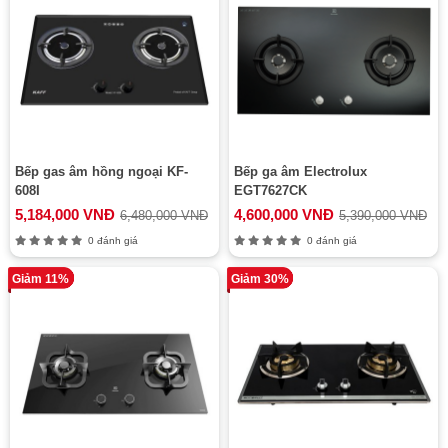
Bếp gas âm hồng ngoại KF-
Bếp ga âm Electrolux
608I
EGT7627CK
5,184,000 VNĐ
4,600,000 VNĐ
6,480,000 VNĐ
5,390,000 VNĐ
0 đánh giá
0 đánh giá
Giảm 11%
Giảm 30%