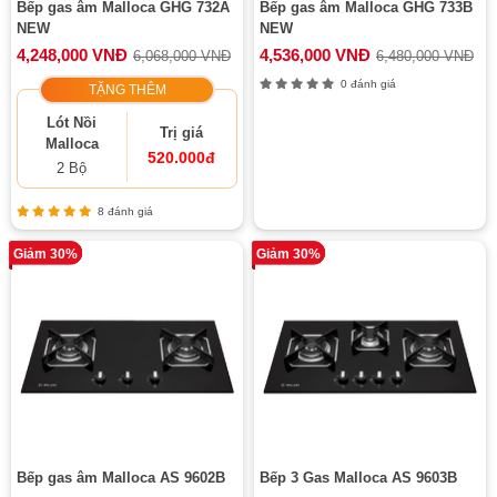
Bếp gas âm Malloca GHG 732A
Bếp gas âm Malloca GHG 733B
NEW
NEW
4,248,000 VNĐ
4,536,000 VNĐ
6,068,000 VNĐ
6,480,000 VNĐ
0 đánh giá
TẶNG THÊM
Lót Nồi
Trị giá
Malloca
520.000đ
2 Bộ
8 đánh giá
Giảm 30%
Giảm 30%
Bếp gas âm Malloca AS 9602B
Bếp 3 Gas Malloca AS 9603B