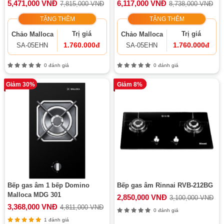
5,471,000 VNĐ
6,117,000 VNĐ
7,815,000 VNĐ
8,738,000 VNĐ
TẶNG THÊM
TẶNG THÊM
Trị giá
Trị giá
Chảo Malloca
Chảo Malloca
1.760.000đ
1.760.000đ
SA-05EHN
SA-05EHN
0 đánh giá
0 đánh giá
Giảm 30%
Giảm 8%
Bếp gas âm 1 bếp Domino
Bếp gas âm Rinnai RVB-212BG
Malloca MDG 301
2,850,000 VNĐ
3,100,000 VNĐ
3,368,000 VNĐ
4,811,000 VNĐ
0 đánh giá
1 đánh giá