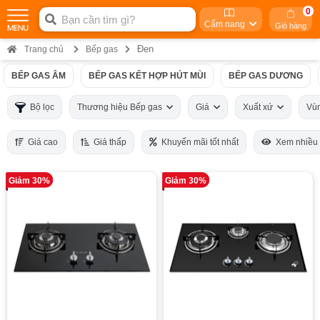
0
Cẩm nang
Giỏ hàng
Đen
Trang chủ
Bếp gas
BẾP GAS ÂM
BẾP GAS KẾT HỢP HÚT MÙI
BẾP GAS DƯƠNG
Bộ lọc
Thương hiệu Bếp gas
Giá
Xuất xứ
Vù
Giá cao
Giá thấp
Khuyến mãi tốt nhất
Xem nhiều
Giảm 30%
Giảm 30%