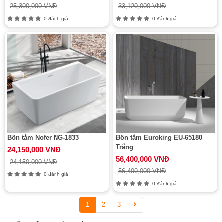
25,300,000 VNĐ
33,120,000 VNĐ
0 đánh giá
0 đánh giá
Bồn tắm Nofer NG-1833
Bồn tắm Euroking EU-65180
Trắng
24,150,000 VNĐ
56,400,000 VNĐ
24,150,000 VNĐ
56,400,000 VNĐ
0 đánh giá
0 đánh giá
1
2
3