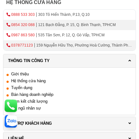
HỆ THỐNG CỬA HÀNG
0888 533 303
303 Tô Hiến Thành, P.13, Q.10
0854 320 088
121 Bạch Đằng, P. 15, Q. Bình Thạnh, TPHCM
0987 863 580
535 Tân Sơn, P. 12, Q. Gò Vấp, TPHCM
0378771123
159 Nguyễn Hữu Thọ, Phường Hoà Cường, Thành Phố
Đà Nẵng
THÔNG TIN CÔNG TY
Giới thiệu
Hệ thống cửa hàng
Tuyển dụng
Bán hàng doanh nghiệp
Cam kết chất lượng
Đội ngũ nhân sự
HỖ TRỢ KHÁCH HÀNG
LIÊN HỆ