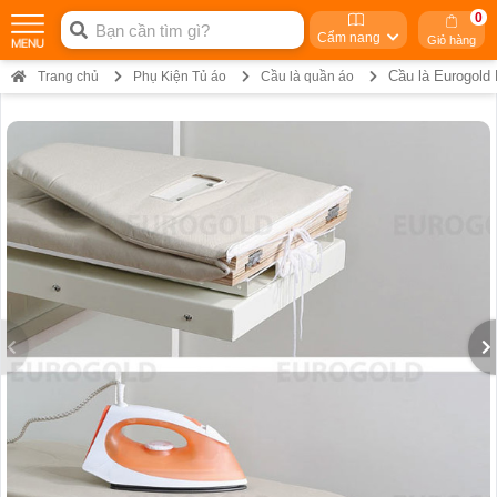
0
Cẩm nang
Giỏ hàng
Cầu là Eurogol
Trang chủ
Phụ Kiện Tủ áo
Cầu là quần áo