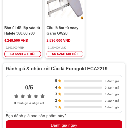
Bàn ủi đồ lắp vào tủ
Cầu là âm tủ xoay
Hafele 568.60.780
Garis GW20
4,249,500 VNĐ
2,536,000 VNĐ
5,666,000 VNĐ
3,170,000 VNĐ
SO SÁNH CHI TIẾT
SO SÁNH CHI TIẾT
Đánh giá & nhận xét Cầu là Eurogold ECA2219
5
0 đánh giá
0/5
4
0 đánh giá
3
0 đánh giá
2
0 đánh giá
0
đánh giá & nhận xét
1
0 đánh giá
Bạn đánh giá sao sản phẩm này?
Đánh giá ngay