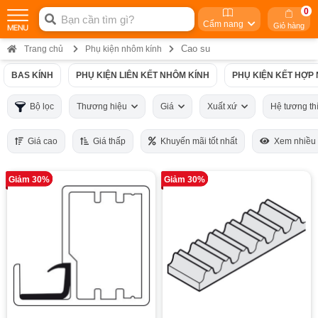
0
Cẩm nang
Giỏ hàng
Cao su
Trang chủ
Phụ kiện nhôm kính
BAS KÍNH
PHỤ KIỆN LIÊN KẾT NHÔM KÍNH
PHỤ KIỆN KẾT HỢP
Bộ lọc
Thương hiệu
Giá
Xuất xứ
Hệ tương t
Giá cao
Giá thấp
Khuyến mãi tốt nhất
Xem nhiều
Giảm 30%
Giảm 30%