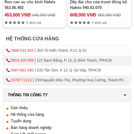
Ron cao su cho kính Hafele
Dây đai cho cửa trượt đồng bộ
563.86.482
Hafele 940.81.070
453,000 VNĐ
608,000 VNĐ
646,000 VNĐ
868,000 VNĐ
0 đánh giá
0 đánh giá
HỆ THỐNG CỬA HÀNG
0888 533 303
303 Tô Hiến Thành, P.13, Q.10
0854 320 088
121 Bạch Đằng, P. 15, Q. Bình Thạnh, TPHCM
0987 863 580
535 Tân Sơn, P. 12, Q. Gò Vấp, TPHCM
0378771123
159 Nguyễn Hữu Thọ, Phường Hoà Cường, Thành Phố
Đà Nẵng
THÔNG TIN CÔNG TY
Giới thiệu
Hệ thống cửa hàng
Tuyển dụng
Bán hàng doanh nghiệp