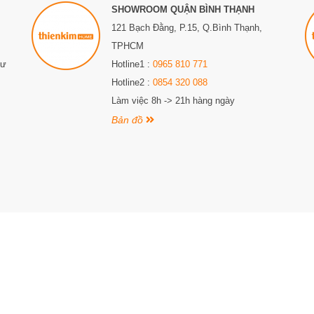
SHOWROOM QUẬN BÌNH THẠNH
121 Bạch Đằng, P.15, Q.Bình Thạnh,
TPHCM
Sư
Hotline1 :
0965 810 771
Hotline2 :
0854 320 088
Làm việc 8h -> 21h hàng ngày
Bản đồ
iấy CNĐKKD số 0315307556 do Sở Kế hoạch và đầu tư thành phố Hồ Chí Minh cấp lần đầu 
nh, Thành phố Hồ Chí Minh. Điện thoại: 0987 863 580. Email: thienkimhome@gmail.com