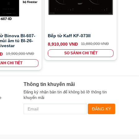
ừ Binova BI-607-
Bếp từ Kaff KF-073II
mùi âm tủ BI-26-
8,910,000 VNĐ
11,880,000 VNĐ
ivestar
SO SÁNH CHI TIẾT
NĐ
19,900,000 VNĐ
NH CHI TIẾT
Thông tin khuyến mãi
Đăng ký nhận bản tin để không bỏ lỡ thông tin
e
khuyến mãi
ĐĂNG KÝ