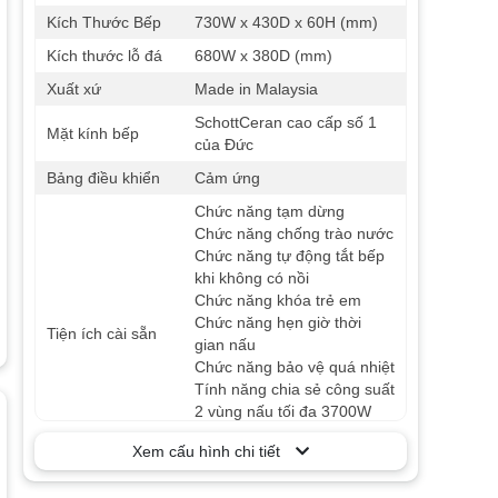
Kích Thước Bếp
730W x 430D x 60H (mm)
Kích thước lỗ đá
680W x 380D (mm)
Xuất xứ
Made in Malaysia
SchottCeran cao cấp số 1
Mặt kính bếp
của Đức
Bảng điều khiển
Cảm ứng
Chức năng tạm dừng
Chức năng chống trào nước
Chức năng tự động tắt bếp
khi không có nồi
Chức năng khóa trẻ em
Chức năng hẹn giờ thời
Tiện ích cài sẵn
gian nấu
Chức năng bảo vệ quá nhiệt
Tính năng chia sẻ công suất
2 vùng nấu tối đa 3700W
Chỉ báo nhiệt dư trên vùng
Xem cấu hình chi tiết
nấu
Nồi nấu
Nồi dân từ