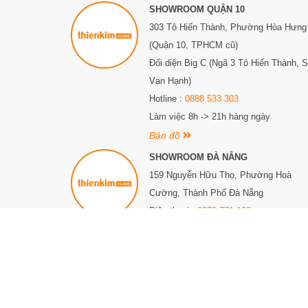
SHOWROOM QUẬN 10
303 Tô Hiến Thành,
Phường Hòa Hưng
(Quận 10, TPHCM cũ)
Đối diện Big C (Ngã 3 Tô Hiến Thành, 
Vạn Hạnh)
Hotline :
0888 533 303
Làm việc 8h -> 21h hàng ngày
Bản đồ
SHOWROOM ĐÀ NẴNG
159 Nguyễn Hữu Thọ, Phường Hoà
Cường, Thành Phố Đà Nẵng
Điện thoại :
0378 771 123
Làm việc 8h -> 21h hàng ngày
Bản đồ
© Bản quyền thuộc về Thiên Kim Home. CÔNG TY TNHH THIÊN KIM HOME. G
ngày 09 tháng 05 năm 2024. Địa chỉ: 450 Âu Cơ, Phường 10, Quận Tân Bì