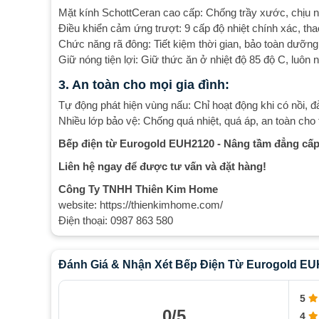
Mặt kính SchottCeran cao cấp: Chống trầy xước, chịu nhi
Điều khiển cảm ứng trượt: 9 cấp độ nhiệt chính xác, tha
Chức năng rã đông: Tiết kiệm thời gian, bảo toàn dưỡn
Giữ nóng tiện lợi: Giữ thức ăn ở nhiệt độ 85 độ C, luôn 
3. An toàn cho mọi gia đình:
Tự động phát hiện vùng nấu: Chỉ hoạt động khi có nồi, 
Nhiều lớp bảo vệ: Chống quá nhiệt, quá áp, an toàn cho 
Bếp điện từ Eurogold EUH2120 - Nâng tầm đẳng cấp
Liên hệ ngay để được tư vấn và đặt hàng!
Công Ty TNHH Thiên Kim Home
website: https://thienkimhome.com/
Điện thoại: 0987 863 580
Đánh Giá & Nhận Xét Bếp Điện Từ Eurogold E
5
0/5
4