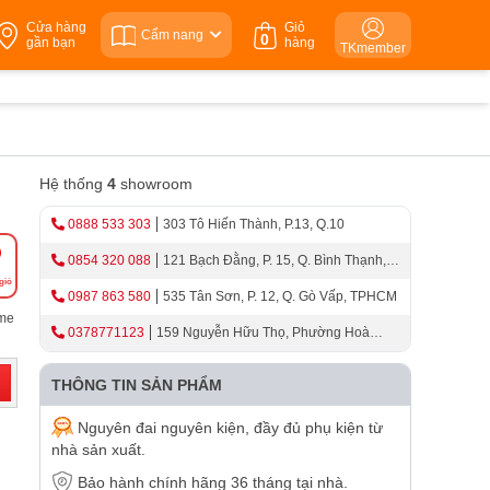
Cửa hàng
Giỏ
Cẩm nang
0
gần bạn
hàng
TKmember
Hệ thống
4
showroom
0888 533 303
303 Tô Hiến Thành, P.13, Q.10
0854 320 088
121 Bạch Đằng, P. 15, Q. Bình Thạnh,
giỏ
TPHCM
0987 863 580
535 Tân Sơn, P. 12, Q. Gò Vấp, TPHCM
ome
0378771123
159 Nguyễn Hữu Thọ, Phường Hoà
Cường, Thành Phố Đà Nẵng
THÔNG TIN SẢN PHẨM
Nguyên đai nguyên kiện, đầy đủ phụ kiện từ
nhà sản xuất.
Bảo hành chính hãng 36 tháng tại nhà.