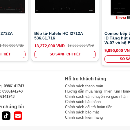
-I2732A
Bếp từ Hafele HC-I2712A
Combo bếp t
536.61.716
ID Tặng hút 
W-07 và bộ F
1,490,000 VNĐ
13,272,000 VNĐ
18,960,000 VNĐ
9,990,000 V
I TIẾT
SO SÁNH CHI TIẾT
SO SÁ
Hỗ trợ khách hàng
g:
0986141743
Chính sách thanh toán
i:
0986141743
Hướng dẫn mua hàng Thiên Kim Hom
86141743
Chính sách vận chuyển và giao nhận
Chính sách bảo hành
i chúng tôi
Chính sách đổi trả hoàn tiền
Chính sách bảo mật
Chính sách kiểm hàng