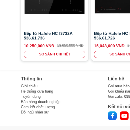
Bếp từ Hafele HC-I3732A
Bếp từ Hafele HC
536.61.736
536.61.726
10,250,000 VNĐ
18,650,000 VNĐ
15,043,000 VNĐ
2
SO SÁNH CHI TIẾT
SO SÁNH CH
Thông tin
Liên hệ
Giới thiệu
Gọi mua hàn
Hệ thống cửa hàng
Gọi khiếu nạ
Tuyển dụng
Gọi zalo:
09
Bán hàng doanh nghiệp
Kết nối vớ
Cam kết chất lượng
Đội ngũ nhân sự