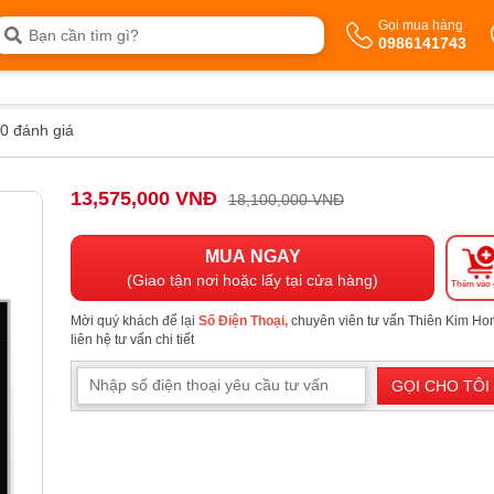
Gọi mua hàng
0986141743
0 đánh giá
13,575,000 VNĐ
18,100,000 VNĐ
MUA NGAY
(Giao tận nơi hoặc lấy tại cửa hàng)
Thêm vào 
Mời quý khách để lại
Số Điện Thoại,
chuyên viên tư vấn Thiên Kim H
liên hệ tư vấn chi tiết
GỌI CHO TÔI