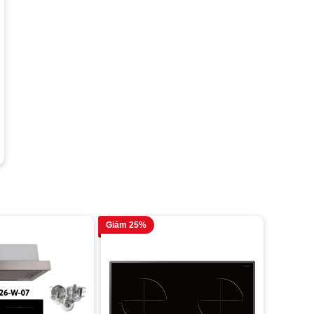
Công suất bếp từ trái:
2300W - Booster 3000W
Công suất
Công suất bếp từ phải :
2300W - Booster 3000W
Điện áp
220V/50Hz
Giảm 25%