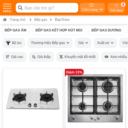
0
Cẩm nang
Giỏ hàng
Bạc/Inox
Trang chủ
Bếp gas
BẾP GAS ÂM
BẾP GAS KẾT HỢP HÚT MÙI
BẾP GAS DƯƠNG
Bộ lọc
Thương hiệu Bếp gas
Giá
Xuất xứ
Vù
Giá cao
Giá thấp
Khuyến mãi tốt nhất
Xem nhiều
Giảm 33%