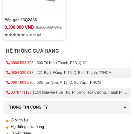
Bếp gas 13Q2A36
8,300,000 VNĐ
8,300,000 VNĐ
0 đánh giá
HỆ THỐNG CỬA HÀNG
0888 533 303
303 Tô Hiến Thành, P.13, Q.10
0854 320 088
121 Bạch Đằng, P. 15, Q. Bình Thạnh, TPHCM
0987 863 580
535 Tân Sơn, P. 12, Q. Gò Vấp, TPHCM
0378771123
159 Nguyễn Hữu Thọ, Phường Hoà Cường, Thành Phố
Đà Nẵng
THÔNG TIN CÔNG TY
Giới thiệu
Hệ thống cửa hàng
Tuyển dụng