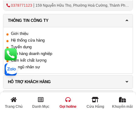
0378771123
159 Nguyễn Hữu Thọ, Phường Hoà Cường, Thành Phố
Đà Nẵng
THÔNG TIN CÔNG TY
Giới thiệu
Hệ thống cửa hàng
Tuyển dụng
Bán hàng doanh nghiệp
Cam kết chất lượng
Đội ngũ nhân sự
HỖ TRỢ KHÁCH HÀNG
LIÊN HỆ
Trang Chủ
Danh Mục
Gọi holine
Cửa Hàng
Khuyến mãi
THÔNG TIN KHUYẾN MÃI
KẾT NỐI VỚI CHÚNG TÔI