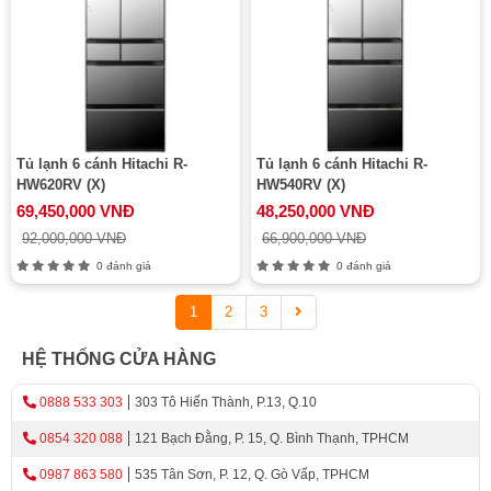
Tủ lạnh 6 cánh Hitachi R-
Tủ lạnh 6 cánh Hitachi R-
HW620RV (X)
HW540RV (X)
69,450,000 VNĐ
48,250,000 VNĐ
92,000,000 VNĐ
66,900,000 VNĐ
0 đánh giá
0 đánh giá
1
2
3
HỆ THỐNG CỬA HÀNG
0888 533 303
303 Tô Hiến Thành, P.13, Q.10
0854 320 088
121 Bạch Đằng, P. 15, Q. Bình Thạnh, TPHCM
0987 863 580
535 Tân Sơn, P. 12, Q. Gò Vấp, TPHCM