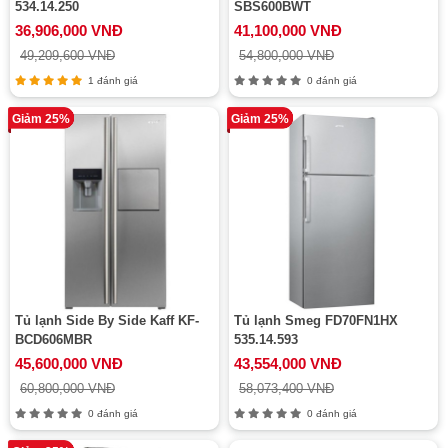
534.14.250
SBS600BWT
36,906,000 VNĐ
41,100,000 VNĐ
49,209,600 VNĐ
54,800,000 VNĐ
1 đánh giá
0 đánh giá
Giảm 25%
Giảm 25%
Tủ lạnh Side By Side Kaff KF-
Tủ lạnh Smeg FD70FN1HX
BCD606MBR
535.14.593
45,600,000 VNĐ
43,554,000 VNĐ
60,800,000 VNĐ
58,073,400 VNĐ
0 đánh giá
0 đánh giá