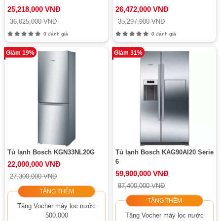
25,218,000 VNĐ
26,472,000 VNĐ
36,025,000 VNĐ
35,297,900 VNĐ
0 đánh giá
0 đánh giá
Giảm 19%
Giảm 31%
Tủ lạnh Bosch KGN33NL20G
Tủ lạnh Bosch KAG90AI20 Serie
6
22,000,000 VNĐ
59,900,000 VNĐ
27,300,000 VNĐ
87,400,000 VNĐ
TẶNG THÊM
TẶNG THÊM
Tặng Vocher máy lọc nước
500.000
Tặng Vocher máy lọc nước