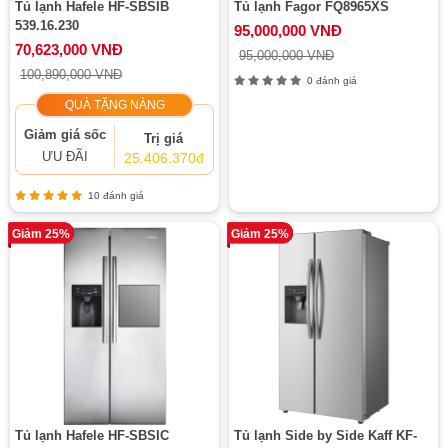
Tủ lạnh Hafele HF-SBSIB
Tủ lạnh Fagor FQ8965XS
539.16.230
95,000,000 VNĐ
70,623,000 VNĐ
95,000,000 VNĐ
100,890,000 VNĐ
0 đánh giá
QUÀ TẶNG NÀNG
Giảm giá sốc
Trị giá
ƯU ĐÃI
25.406.370đ
10 đánh giá
Giảm 25%
Giảm 25%
Tủ lạnh Hafele HF-SBSIC
Tủ lạnh Side by Side Kaff KF-