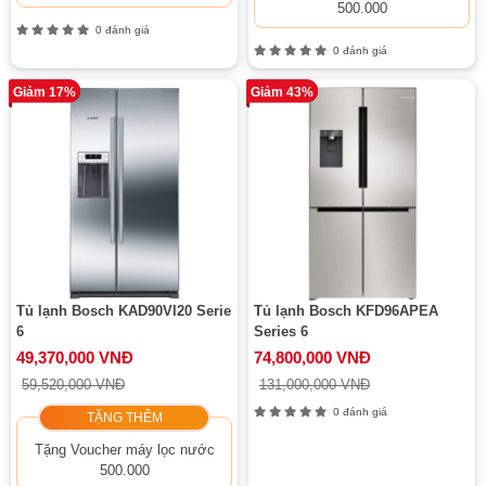
500.000
0 đánh giá
0 đánh giá
Giảm 17%
Giảm 43%
Tủ lạnh Bosch KAD90VI20 Serie
Tủ lạnh Bosch KFD96APEA
6
Series 6
49,370,000 VNĐ
74,800,000 VNĐ
59,520,000 VNĐ
131,000,000 VNĐ
0 đánh giá
TẶNG THÊM
Tặng Voucher máy lọc nước
500.000