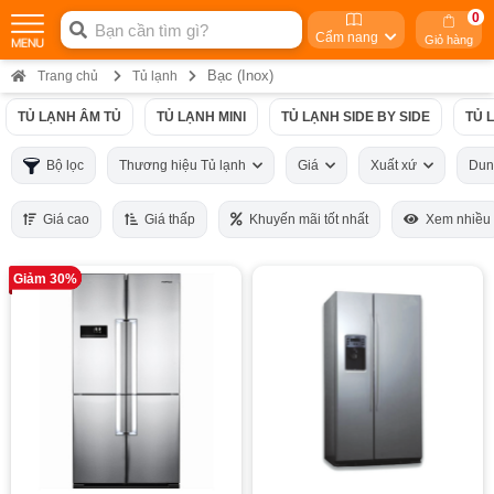
0
Cẩm nang
Giỏ hàng
Bạc (Inox)
Trang chủ
Tủ lạnh
TỦ LẠNH ÂM TỦ
TỦ LẠNH MINI
TỦ LẠNH SIDE BY SIDE
TỦ 
Bộ lọc
Thương hiệu Tủ lạnh
Giá
Xuất xứ
Dun
Giá cao
Giá thấp
Khuyến mãi tốt nhất
Xem nhiều
Giảm 30%