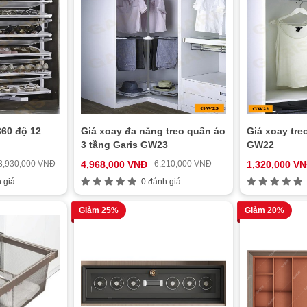
360 độ 12
Giá xoay đa năng treo quần áo
Giá xoay tre
3 tầng Garis GW23
GW22
3,930,000 VNĐ
4,968,000 VNĐ
6,210,000 VNĐ
1,320,000 V
 giá
0 đánh giá
Giảm 25%
Giảm 20%