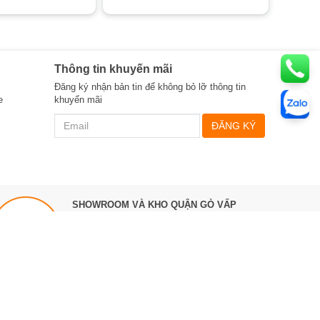
Thông tin khuyến mãi
Đăng ký nhận bản tin để không bỏ lỡ thông tin
e
khuyến mãi
ĐĂNG KÝ
SHOWROOM VÀ KHO QUẬN GÒ VẤP
535 Tân Sơn, P.12, Quận Gò Vấp,
TPHCM
Điện thoại:
0987 863 580
Làm việc 8h ->17h hàng ngày
Bản đồ