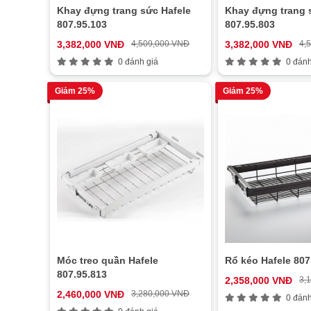
Khay đựng trang sức Hafele
Khay đựng trang 
807.95.103
807.95.803
3,382,000 VNĐ
4,509,000 VNĐ
3,382,000 VNĐ
4,
0 đánh giá
0 đánh
Giảm 25%
Giảm 25%
Móc treo quần Hafele
Rổ kéo Hafele 807
807.95.813
2,358,000 VNĐ
3,
2,460,000 VNĐ
3,280,000 VNĐ
0 đánh