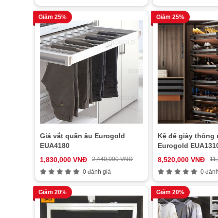
Giảm 25%
Giảm 25%
Giá vắt quần âu Eurogold
Kệ để giày thông
EUA4180
Eurogold EUA131
1,830,000 VNĐ
2,440,000 VNĐ
8,520,000 VNĐ
11
0 đánh giá
0 đánh
Giảm 20%
Giảm 20%