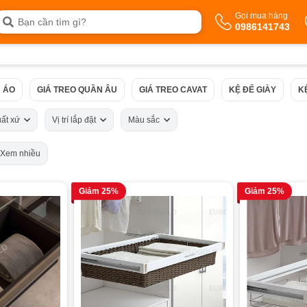
Gọi mua hàng
0986141743
 ÁO
GIÁ TREO QUẦN ÂU
GIÁ TREO CAVAT
KỆ ĐỂ GIÀY
K
uất xứ
Vị trí lắp đặt
Màu sắc
Xem nhiều
Giảm 25%
Giảm 25%