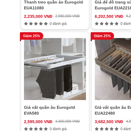
Thanh treo quần áo Eurogold
Giá để đồ trang 
EUA11080
Eurogold EUA221
2,235,000 VNĐ
2,980,000 VNĐ
6,202,500 VNĐ
8,
0 đánh giá
0 đánh
Giảm 25%
Giảm 25%
Giá vắt quần âu Eurogold
Giá vắt quần âu E
EVA580
EUA22480
2,595,000 VNĐ
3,460,000 VNĐ
3,682,500 VNĐ
4,
0 đánh giá
0 đánh