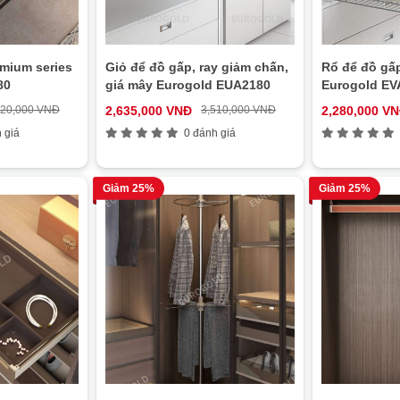
emium series
Giỏ để đồ gấp, ray giảm chấn,
Rổ để đồ gấp
80
giá mây Eurogold EUA2180
Eurogold EV
520,000 VNĐ
2,635,000 VNĐ
3,510,000 VNĐ
2,280,000 V
 giá
0 đánh giá
Giảm 25%
Giảm 25%