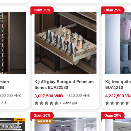
Giảm 25%
Giảm 25%
 minh
Kệ để giày Eurogold Premium
Kệ treo quần
0B
Series EUA22580
EUA1210
,360,000 VNĐ
3,607,500 VNĐ
4,810,000 VNĐ
4,222,500 V
 giá
0 đánh giá
Giảm 20%
Giảm 20%