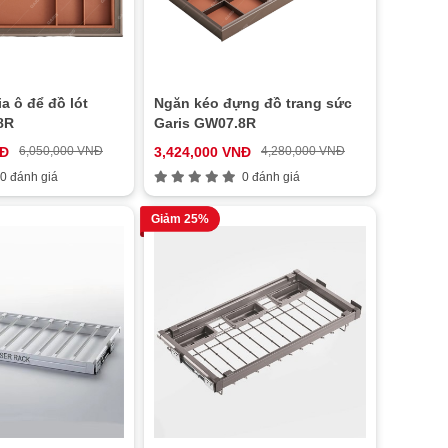
a ô để đồ lót
Ngăn kéo đựng đồ trang sức
8R
Garis GW07.8R
NĐ
6,050,000 VNĐ
3,424,000 VNĐ
4,280,000 VNĐ
0 đánh giá
0 đánh giá
Giảm 25%