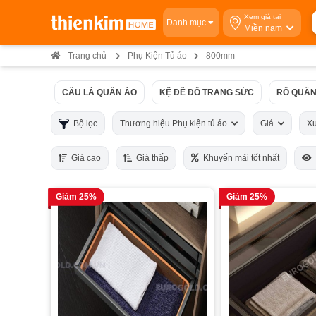
Xem giá tại
Danh mục
Miền nam
Trang chủ
Phụ Kiện Tủ áo
800mm
CẦU LÀ QUẦN ÁO
KỆ ĐỂ ĐỒ TRANG SỨC
RỔ QUẦN
Bộ lọc
Thương hiệu Phụ kiện tủ áo
Giá
X
Giá cao
Giá thấp
Khuyến mãi tốt nhất
Giảm 25%
Giảm 25%