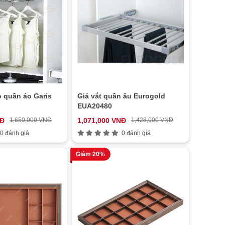
o quần áo Garis
Giá vắt quần âu Eurogold
EUA20480
NĐ
1,650,000 VNĐ
1,071,000 VNĐ
1,428,000 VNĐ
0 đánh giá
0 đánh giá
Giảm 20%