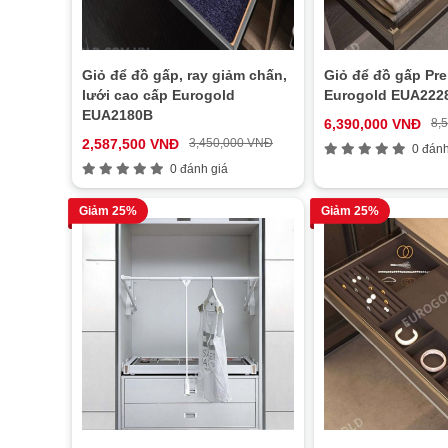
Giỏ để đồ gấp, ray giảm chấn,
Giỏ để đồ gấp Pr
lưới cao cấp Eurogold
Eurogold EUA222
EUA2180B
6,390,000 VNĐ
8,
2,587,500 VNĐ
3,450,000 VNĐ
0 đánh
0 đánh giá
Giảm 25%
Giảm 25%