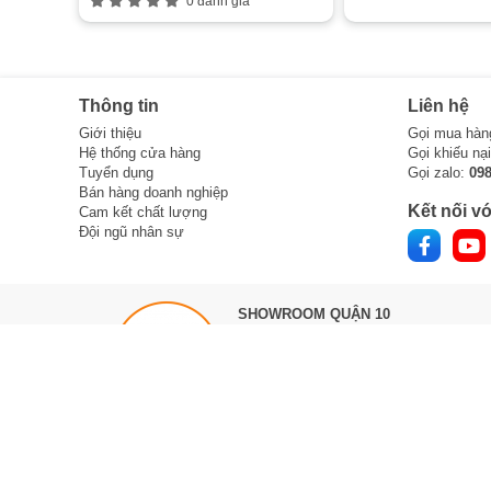
0 đánh giá
Thông tin
Liên hệ
Giới thiệu
Gọi mua hàn
Hệ thống cửa hàng
Gọi khiếu nạ
Tuyển dụng
Gọi zalo:
09
Bán hàng doanh nghiệp
Kết nối vớ
Cam kết chất lượng
Đội ngũ nhân sự
SHOWROOM QUẬN 10
303 Tô Hiến Thành,
Phường Hòa Hưng
(Quận 10, TPHCM cũ)
Đối diện Big C (Ngã 3 Tô Hiến Thành, 
Vạn Hạnh)
Hotline :
0888 533 303
Làm việc 8h -> 21h hàng ngày