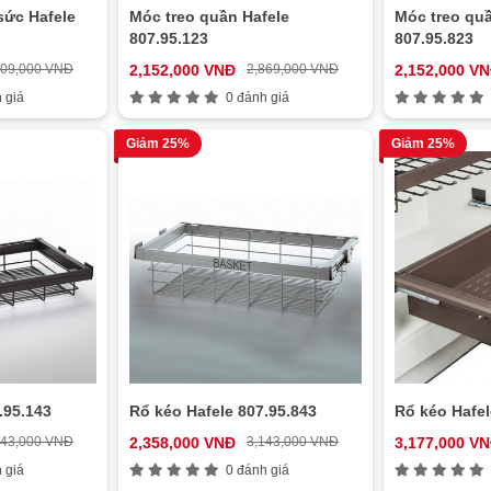
sức Hafele
Móc treo quần Hafele
Móc treo quầ
807.95.123
807.95.823
509,000 VNĐ
2,152,000 VNĐ
2,869,000 VNĐ
2,152,000 V
 giá
0 đánh giá
Giảm 25%
Giảm 25%
.95.143
Rổ kéo Hafele 807.95.843
Rổ kéo Hafel
143,000 VNĐ
2,358,000 VNĐ
3,143,000 VNĐ
3,177,000 V
 giá
0 đánh giá