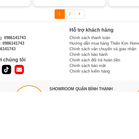
1
2
Hỗ trợ khách hàng
g:
0986141743
Chính sách thanh toán
i:
0986141743
Hướng dẫn mua hàng Thiên Kim Hom
86141743
Chính sách vận chuyển và giao nhận
Chính sách bảo hành
i chúng tôi
Chính sách đổi trả hoàn tiền
Chính sách bảo mật
Chính sách kiểm hàng
SHOWROOM QUẬN BÌNH THẠNH
121 Bạch Đằng, P.15, Q.Bình Thạnh,
TPHCM
Sư
Hotline1 :
0965 810 771
Hotline2 :
0854 320 088
Làm việc 8h -> 21h hàng ngày
Bản đồ