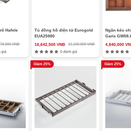
rổ Hafele
Tủ đồng hồ điện tử Eurogold
Ngăn kéo chi
EUA25980
Garis GW08.
478,000 VNĐ
16,642,500 VNĐ
22,190,000 VNĐ
4,840,000 V
 giá
0 đánh giá
Giảm 25%
Giảm 25%