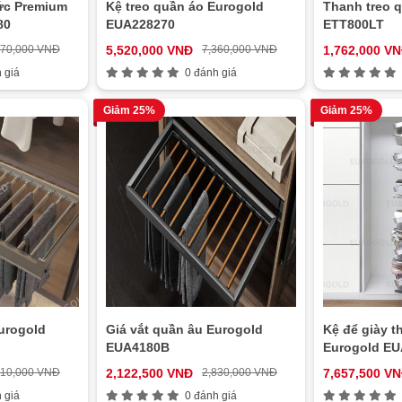
sức Premium
Kệ treo quần áo Eurogold
Thanh treo 
80
EUA228270
ETT800LT
270,000 VNĐ
5,520,000 VNĐ
7,360,000 VNĐ
1,762,000 V
 giá
0 đánh giá
Giảm 25%
Giảm 25%
urogold
Giá vắt quần âu Eurogold
Kệ để giày 
EUA4180B
Eurogold EU
910,000 VNĐ
2,122,500 VNĐ
2,830,000 VNĐ
7,657,500 V
 giá
0 đánh giá