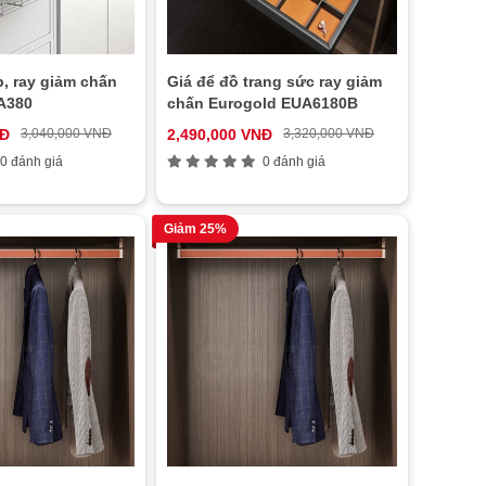
, ray giảm chấn
Giá để đồ trang sức ray giảm
A380
chấn Eurogold EUA6180B
NĐ
3,040,000 VNĐ
2,490,000 VNĐ
3,320,000 VNĐ
0 đánh giá
0 đánh giá
Giảm 25%