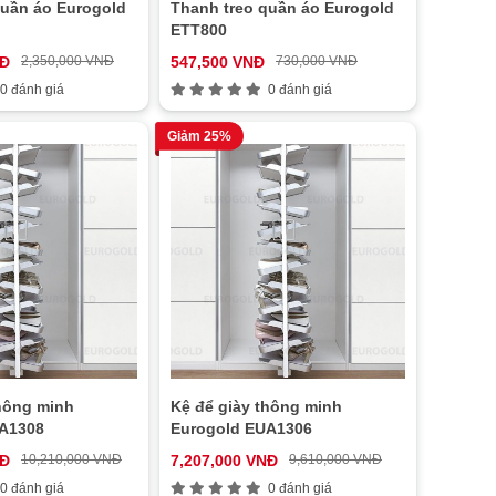
quần áo Eurogold
Thanh treo quần áo Eurogold
ETT800
NĐ
2,350,000 VNĐ
547,500 VNĐ
730,000 VNĐ
0 đánh giá
0 đánh giá
Giảm 25%
thông minh
Kệ để giày thông minh
A1308
Eurogold EUA1306
NĐ
10,210,000 VNĐ
7,207,000 VNĐ
9,610,000 VNĐ
0 đánh giá
0 đánh giá