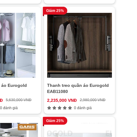
Giảm 25%
 áo Eurogold
Thanh treo quần áo Eurogold
EAB11080
NĐ
5,630,000 VNĐ
2,235,000 VNĐ
2,980,000 VNĐ
0 đánh giá
0 đánh giá
Giảm 25%