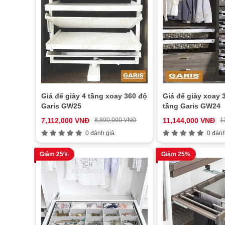
Giá để giày 4 tầng xoay 360 độ
Giá để giày xoay 
Garis GW25
tầng Garis GW24
7,112,000 VNĐ
8,890,000 VNĐ
11,144,000 VNĐ
1
0 đánh giá
0 đánh
Giảm 25%
Giảm 25%