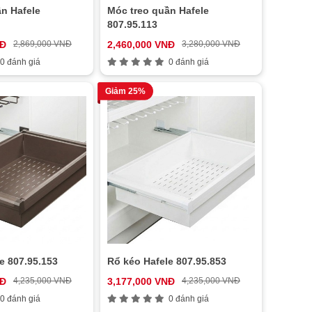
n Hafele
Móc treo quần Hafele
807.95.113
NĐ
2,869,000 VNĐ
2,460,000 VNĐ
3,280,000 VNĐ
0 đánh giá
0 đánh giá
Giảm 25%
e 807.95.153
Rổ kéo Hafele 807.95.853
NĐ
4,235,000 VNĐ
3,177,000 VNĐ
4,235,000 VNĐ
0 đánh giá
0 đánh giá