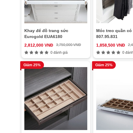
Khay để đồ trang sức
Móc treo quần có 
Eurogold EUA6180
807.95.831
2,812,000 VNĐ
3,750,000 VNĐ
1,858,500 VNĐ
2,
0 đánh giá
0 đánh
Giảm 25%
Giảm 25%