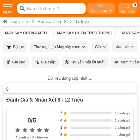
0
Cẩm nang
Giỏ hàng
8 - 12 triệu
Trang chủ
Máy sấy chén
MÁY SẤY CHÉN ÂM TỦ
MÁY SẤY CHÉN TREO TƯỜNG
MÁY SẤY
Bộ lọc
Thương hiệu Máy sấy chén
Giá
Xuất xứ
Giá cao
Giá thấp
Khuyến mãi tốt nhất
Xem nhiều
Dữ liệu đang cập nhật....
0
Đánh Giá & Nhận Xét 8 - 12 Triệu
5
0 đánh giá
0/5
4
0 đánh giá
3
0 đánh giá
2
0 đánh giá
0
đánh giá & nhận xét